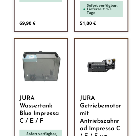
Sofort verfügbar,
Lieferzeit: 1-3
Tage
Regulärer Preis:
Regulärer Preis:
69,90 €
51,00 €
JURA
JURA
Wassertank
Getriebemotor
Blue Impressa
mit
C / E / F
Antriebszahnr
ad Impressa C
Sofort verfügbar,