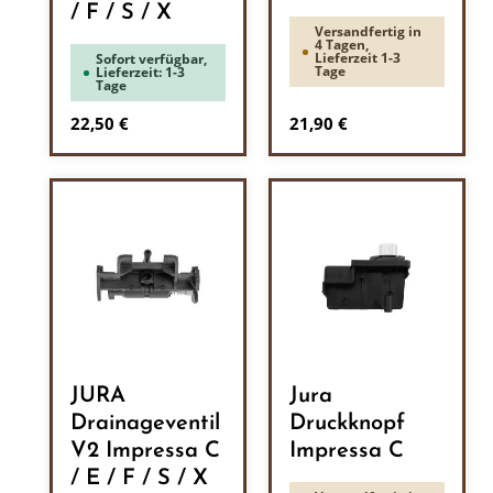
/ F / S / X
Versandfertig in
4 Tagen,
Lieferzeit 1-3
Sofort verfügbar,
Tage
Lieferzeit: 1-3
Tage
Regulärer Preis:
Regulärer Preis:
22,50 €
21,90 €
JURA
Jura
Drainageventil
Druckknopf
V2 Impressa C
Impressa C
/ E / F / S / X