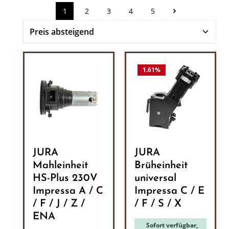
1
2
3
4
5
Seite
Seite
Seite
Seite
Seite
1.61
%
JURA
JURA
Mahleinheit
Brüheinheit
HS-Plus 230V
universal
Impressa A / C
Impressa C / E
/ F / J / Z /
/ F / S / X
ENA
Sofort verfügbar,