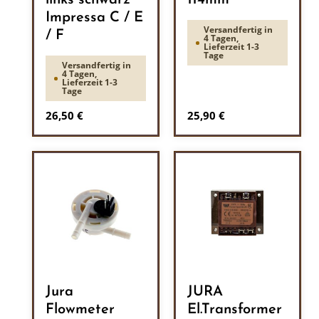
links schwarz
114mm
Impressa C / E
Versandfertig in
/ F
4 Tagen,
Lieferzeit 1-3
Tage
Versandfertig in
4 Tagen,
Lieferzeit 1-3
Tage
Regulärer Preis:
Regulärer Preis:
26,50 €
25,90 €
Jura
JURA
Flowmeter
El.Transformer