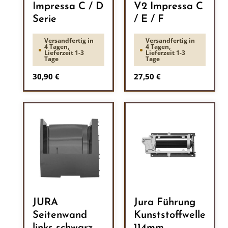
Impressa C / D
V2 Impressa C
Serie
/ E / F
Versandfertig in
Versandfertig in
4 Tagen,
4 Tagen,
Lieferzeit 1-3
Lieferzeit 1-3
Tage
Tage
Regulärer Preis:
Regulärer Preis:
30,90 €
27,50 €
JURA
Jura Führung
Seitenwand
Kunststoffwelle