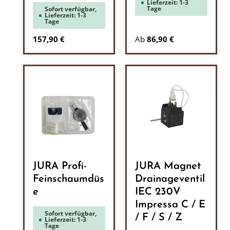
Lieferzeit: 1-3
Tage
Sofort verfügbar,
Lieferzeit: 1-3
Tage
Regulärer Preis:
157,90 €
Ab
86,90 €
JURA Profi-
JURA Magnet
Feinschaumdüs
Drainageventil
e
IEC 230V
Impressa C / E
Sofort verfügbar,
/ F / S / Z
Lieferzeit: 1-3
Tage