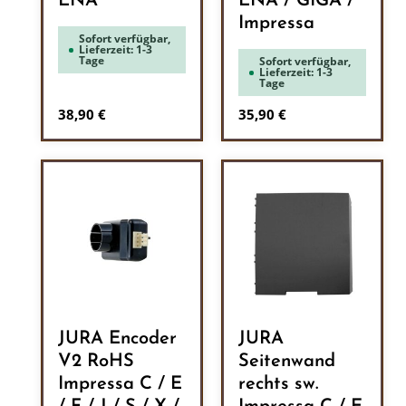
ENA
ENA / GIGA /
Impressa
Sofort verfügbar,
Lieferzeit: 1-3
Tage
Sofort verfügbar,
Lieferzeit: 1-3
Tage
Regulärer Preis:
Regulärer Preis:
38,90 €
35,90 €
JURA Encoder
JURA
V2 RoHS
Seitenwand
Impressa C / E
rechts sw.