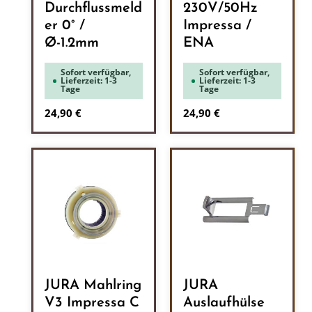
Durchflussmeld
230V/50Hz
er 0° /
Impressa /
Ø-1.2mm
ENA
Sofort verfügbar,
Sofort verfügbar,
Lieferzeit: 1-3
Lieferzeit: 1-3
Tage
Tage
Regulärer Preis:
Regulärer Preis:
24,90 €
24,90 €
JURA Mahlring
JURA
V3 Impressa C
Auslaufhülse