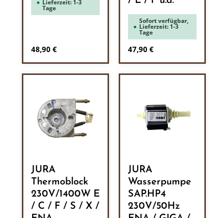
/ E / F u.a.
Lieferzeit: 1-3
Tage
Sofort verfügbar,
Lieferzeit: 1-3
Tage
Regulärer Preis:
Regulärer Preis:
48,90 €
47,90 €
JURA
JURA
Thermoblock
Wasserpumpe
230V/1400W E
SAP.HP4
/ C / F / S / X /
230V/50Hz