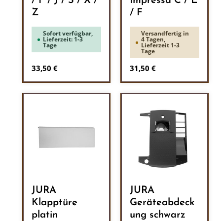
/ F / J / S / X /
Impressa C / E
Z
/ F
Sofort verfügbar,
Versandfertig in
Lieferzeit: 1-3
4 Tagen,
Tage
Lieferzeit 1-3
Tage
Regulärer Preis:
Regulärer Preis:
33,50 €
31,50 €
JURA
JURA
Klapptüre
Geräteabdeck
platin
ung schwarz