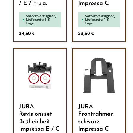
/ E / F u.a.
Impressa C
Sofort verfügbar,
Sofort verfügbar,
Lieferzeit: 1-3
Lieferzeit: 1-3
Tage
Tage
Regulärer Preis:
Regulärer Preis:
24,50 €
23,50 €
JURA
JURA
Revisionsset
Frontrahmen
Brüheinheit
schwarz
Impressa E / C
Impressa C