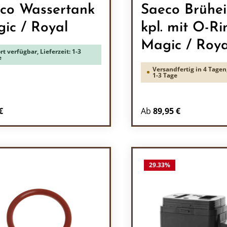
co Wassertank
Saeco Brühei
ic / Royal
kpl. mit O-Ri
Magic / Roya
rt verfügbar, Lieferzeit: 1-3
e
Versandfertig in 4 Tagen,
1-3 Tage
rer Preis:
€
Ab
89,95 €
odukt Anzahl: Gib den gewünschten Wert 
29.33
%