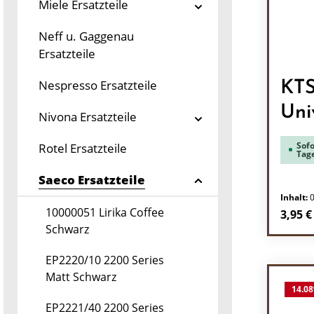
Miele Ersatzteile
Neff u. Gaggenau
Ersatzteile
Nespresso Ersatzteile
KTS
Uni
Nivona Ersatzteile
Sofo
Rotel Ersatzteile
Tag
Saeco Ersatzteile
Inhalt:
10000051 Lirika Coffee
Regulä
3,95 €
Schwarz
Pr
EP2220/10 2200 Series
Matt Schwarz
14.08
EP2221/40 2200 Series