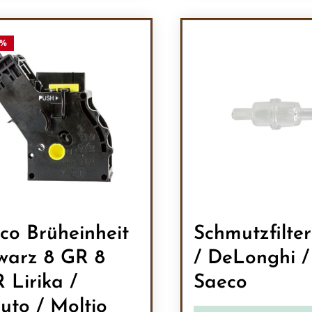
Produkt Anzah
%
co Brüheinheit
Schmutzfilte
warz 8 GR 8
/ DeLonghi /
 Lirika /
Saeco
uto / Moltio