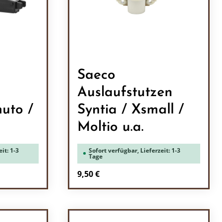
l
Saeco
Auslaufstutzen
nuto /
Syntia / Xsmall /
Moltio u.a.
it: 1-3
Sofort verfügbar, Lieferzeit: 1-3
Tage
Regulärer Preis:
9,50 €
ein oder benutze die Schaltflächen um 
l: Gib den gewünschten Wert ein oder b
Produkt Anzahl: Gib den