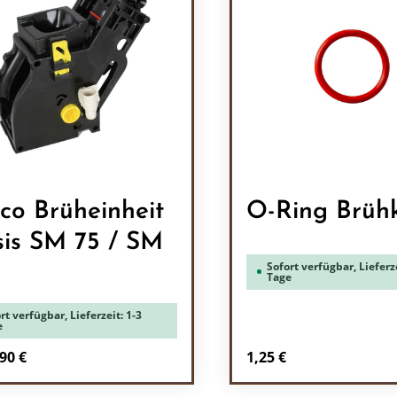
co Brüheinheit
O-Ring Brüh
75 / SM
Sofort verfügbar, Lieferze
Tage
rt verfügbar, Lieferzeit: 1-3
e
Regulärer Preis:
90 €
1,25 €