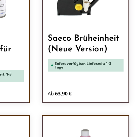
Saeco Brüheinheit
für
(Neue Version)
Sofort verfügbar, Lieferzeit: 1-3
Tage
it: 1-3
Ab
63,90 €
ein oder benutze die Schaltflächen um 
l: Gib den gewünschten Wert ein oder b