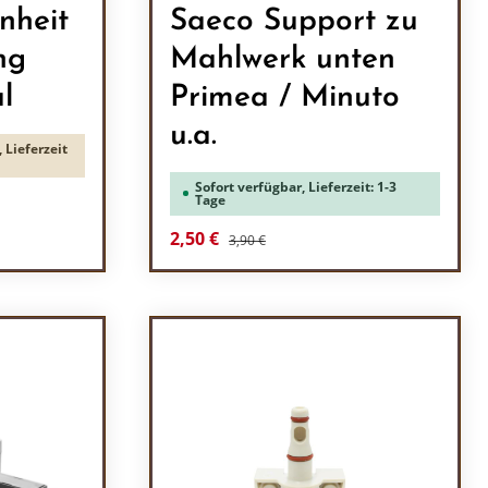
nheit
Saeco Support zu
ng
Mahlwerk unten
l
Primea / Minuto
u.a.
 Lieferzeit
Sofort verfügbar, Lieferzeit: 1-3
Tage
Regulärer Preis:
Verkaufspreis:
2,50 €
3,90 €
ein oder benutze die Schaltflächen um 
Produkt Anzahl: Gib den