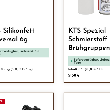
 Silikonfett
KTS Spezial
versal 6g
Schmierstoff 
Brühgruppen
rt verfügbar, Lieferzeit: 1-3
e
Sofort verfügbar, Lieferze
Tage
0.006 kg
(658,33 € / 1 kg)
Inhalt:
0.1 l
(95,00 € / 1 l)
rer Preis:
Regulärer Preis:
9,50 €
odukt Anzahl: Gib den gewünschten Wert 
Produkt Anzah
%