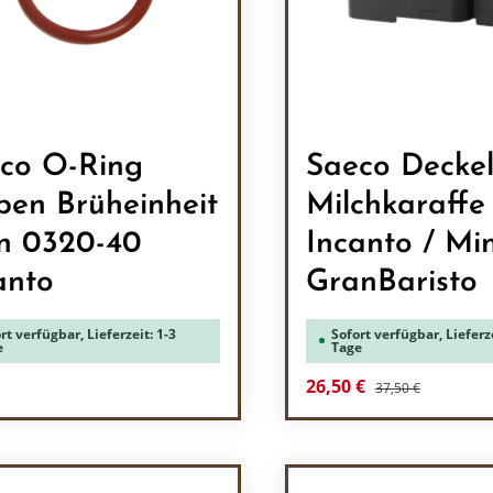
co O-Ring
Saeco Decke
ben Brüheinheit
Milchkaraffe
in 0320-40
Incanto / Mi
anto
GranBaristo
rt verfügbar, Lieferzeit: 1-3
Sofort verfügbar, Lieferze
e
Tage
Regulärer Preis:
rer Preis:
Verkaufspreis:
26,50 €
37,50 €
odukt Anzahl: Gib den gewünschten Wert 
Produkt Anzah