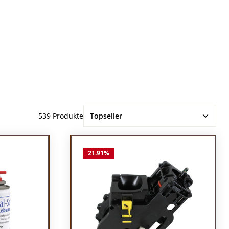
539 Produkte
21.91
%