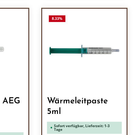
l: Gib den gewünschten Wert ein oder b
Produkt Anzahl: Gib den
8.33
%
r AEG
Wärmeleitpaste
5ml
Sofort verfügbar, Lieferzeit: 1-3
Tage