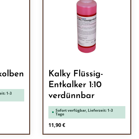
kolben
Kalky Flüssig-
Entkalker 1:10
it: 1-3
verdünnbar
Sofort verfügbar, Lieferzeit: 1-3
Tage
Regulärer Preis:
11,90 €