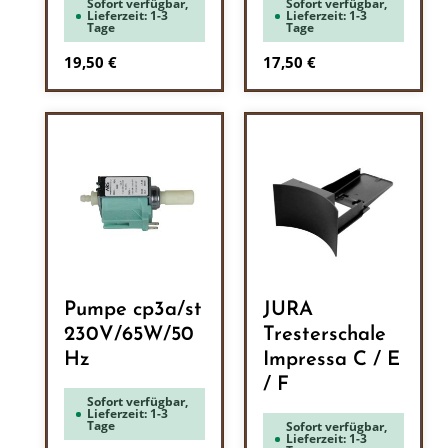
Sofort verfügbar,
Sofort verfügbar,
Lieferzeit: 1-3
Lieferzeit: 1-3
Tage
Tage
Regulärer Preis:
Regulärer Preis:
19,50 €
17,50 €
Pumpe cp3a/st
JURA
230V/65W/50
Tresterschale
Hz
Impressa C / E
/ F
Sofort verfügbar,
Lieferzeit: 1-3
Tage
Sofort verfügbar,
Lieferzeit: 1-3