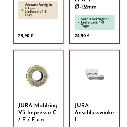
er 0° /
Versandfertig in
Ø-1.2mm
4 Tagen,
Lieferzeit 1-3
Tage
Sofort verfügbar,
Lieferzeit: 1-3
Tage
Regulärer Preis:
Regulärer Preis:
25,90 €
24,90 €
JURA Mahlring
JURA
V3 Impressa C
Anschlusswinke
/ E / F u.a.
l