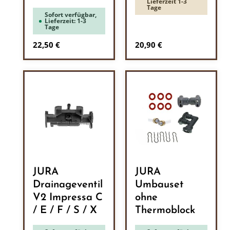
Lieferzeit 1-3
Tage
Sofort verfügbar,
Lieferzeit: 1-3
Tage
Regulärer Preis:
Regulärer Preis:
22,50 €
20,90 €
JURA
JURA
Drainageventil
Umbauset
V2 Impressa C
ohne
/ E / F / S / X
Thermoblock