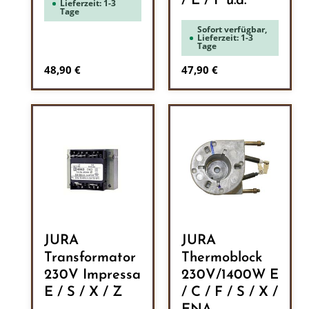
/ E / F u.a.
Lieferzeit: 1-3
Tage
Sofort verfügbar,
Lieferzeit: 1-3
Tage
Regulärer Preis:
Regulärer Preis:
48,90 €
47,90 €
JURA
JURA
Transformator
Thermoblock
230V Impressa
230V/1400W E
E / S / X / Z
/ C / F / S / X /