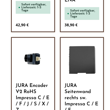
ENA
Sofort verfügbar,
Lieferzeit: 1-3
Tage
Sofort verfügbar,
Lieferzeit: 1-3
Tage
Regulärer Preis:
Regulärer Preis:
42,90 €
38,90 €
JURA Encoder
JURA
V2 RoHS
Seitenwand
Impressa C / E
rechts sw.
/ F / J / S / X /
Impressa C / E