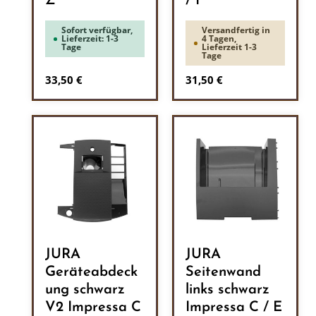
Z
/ F
Sofort verfügbar,
Versandfertig in
Lieferzeit: 1-3
4 Tagen,
Tage
Lieferzeit 1-3
Tage
Regulärer Preis:
Regulärer Preis:
33,50 €
31,50 €
JURA
JURA
Geräteabdeck
Seitenwand
ung schwarz
links schwarz
V2 Impressa C
Impressa C / E