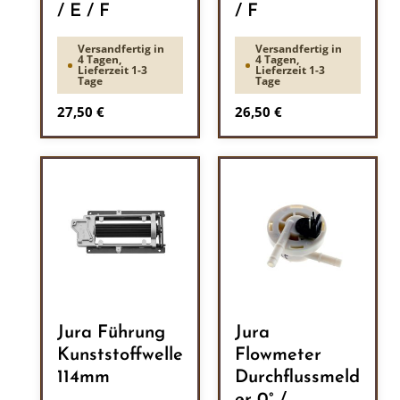
/ E / F
/ F
Versandfertig in
Versandfertig in
4 Tagen,
4 Tagen,
Lieferzeit 1-3
Lieferzeit 1-3
Tage
Tage
Regulärer Preis:
Regulärer Preis:
27,50 €
26,50 €
Jura Führung
Jura
Kunststoffwelle
Flowmeter
114mm
Durchflussmeld