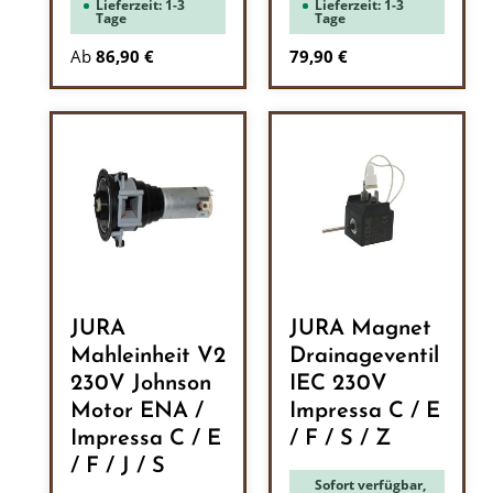
Lieferzeit: 1-3
Lieferzeit: 1-3
Tage
Tage
Regulärer Preis:
Ab
86,90 €
79,90 €
JURA
JURA Magnet
Mahleinheit V2
Drainageventil
230V Johnson
IEC 230V
Motor ENA /
Impressa C / E
Impressa C / E
/ F / S / Z
/ F / J / S
Sofort verfügbar,