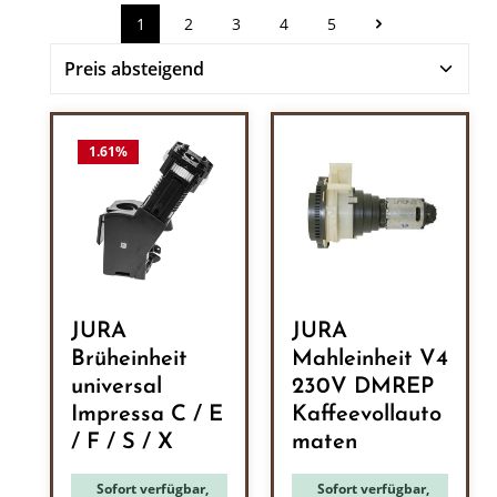
1
2
3
4
5
Seite
Seite
Seite
Seite
Seite
1.61
%
JURA
JURA
Brüheinheit
Mahleinheit V4
universal
230V DMREP
Impressa C / E
Kaffeevollauto
/ F / S / X
maten
Sofort verfügbar,
Sofort verfügbar,