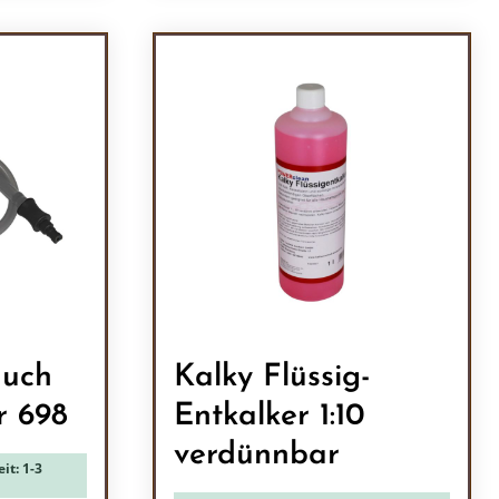
ein oder benutze die Schaltflächen um 
l: Gib den gewünschten Wert ein oder b
Produkt Anzahl: Gib den
auch
Kalky Flüssig-
r 698
Entkalker 1:10
verdünnbar
it: 1-3