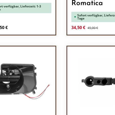
Romatica
rt verfügbar, Lieferzeit: 1-3
e
Sofort verfügbar, Lieferze
Tage
Regulärer Preis:
Verkaufspreis:
50 €
34,50 €
45,00 €
Produkt Anzah