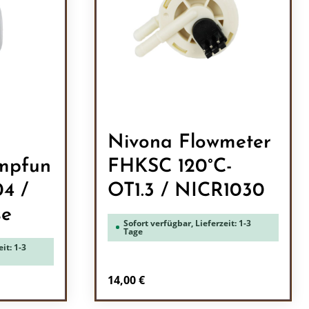
Nivona Flowmeter
mpfun
FHKSC 120°C-
4 /
OT1.3 / NICR1030
se
Sofort verfügbar, Lieferzeit: 1-3
Tage
it: 1-3
Regulärer Preis:
14,00 €