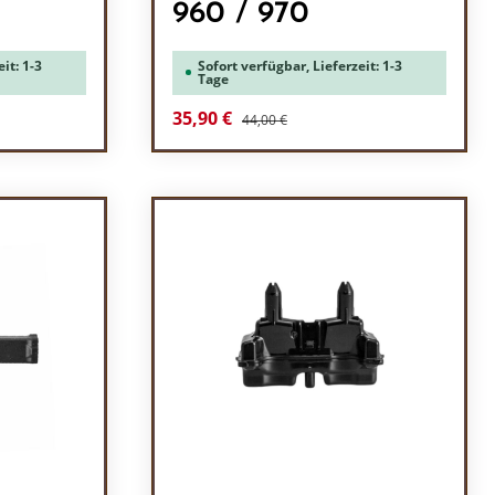
960 / 970
it: 1-3
Sofort verfügbar, Lieferzeit: 1-3
Tage
Regulärer Preis:
Verkaufspreis:
35,90 €
44,00 €
l: Gib den gewünschten Wert ein oder b
Produkt Anzahl: Gib den