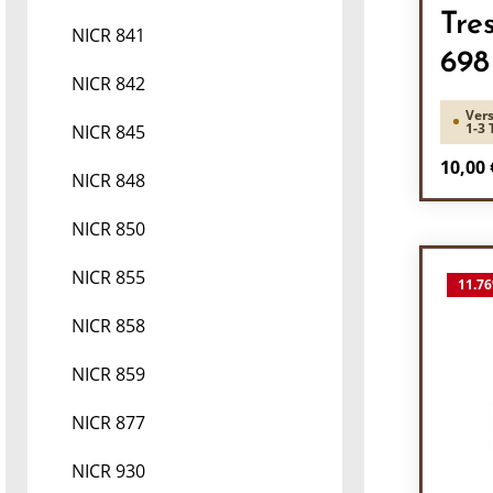
Tre
NICR 841
698
NICR 842
Vers
1-3 
NICR 845
Regulä
10,00 
NICR 848
Pr
NICR 850
NICR 855
11.76
NICR 858
NICR 859
NICR 877
NICR 930