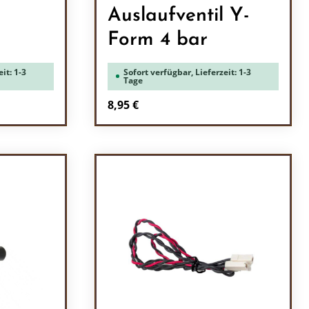
Auslaufventil Y-
Form 4 bar
it: 1-3
Sofort verfügbar, Lieferzeit: 1-3
Tage
Regulärer Preis:
8,95 €
ein oder benutze die Schaltflächen um 
l: Gib den gewünschten Wert ein oder b
Produkt Anzahl: Gib den