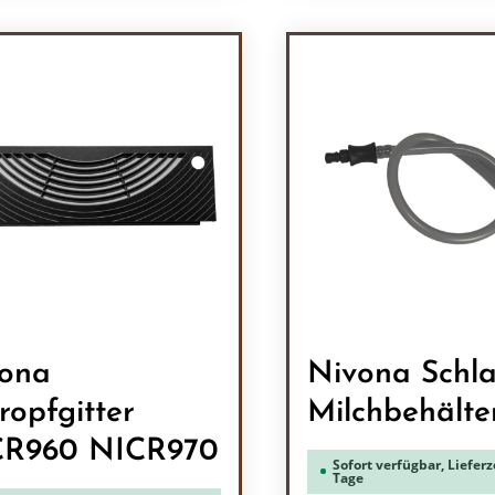
odukt Anzahl: Gib den gewünschten Wert 
Produkt Anzah
ona
Nivona Schl
ropfgitter
Milchbehälte
CR960 NICR970
Sofort verfügbar, Lieferze
Tage