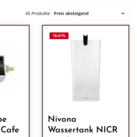
45 Produkte
18.41
%
pe
Nivona
 Cafe
Wassertank NICR