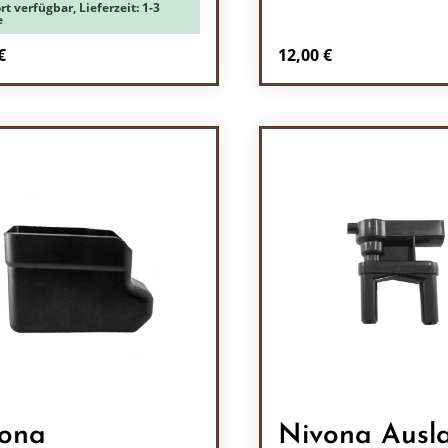
rt verfügbar, Lieferzeit: 1-3
e
rer Preis:
Regulärer Preis:
€
12,00 €
odukt Anzahl: Gib den gewünschten Wert 
Produkt Anzah
ona
Nivona Ausl