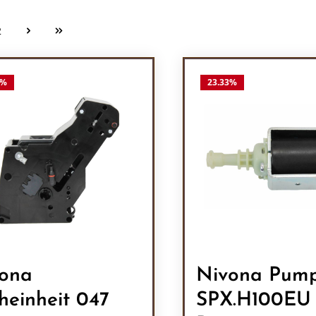
2
Seite
%
23.33
%
ona
Nivona Pum
heinheit 047
SPX.H100EU