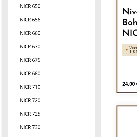
NICR 650
Niv
NICR 656
Boh
NIC
NICR 660
NICR 670
Vers
1-3 
NICR 675
NICR 680
Regulä
24,00 
NICR 710
Pr
NICR 720
NICR 725
NICR 730