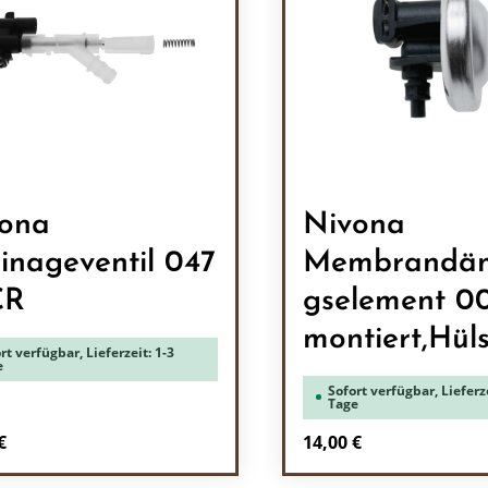
ona
Nivona
inageventil 047
Membrandä
CR
gselement 00
montiert,Hül
rt verfügbar, Lieferzeit: 1-3
e
Sofort verfügbar, Lieferze
Tage
rer Preis:
Regulärer Preis:
€
14,00 €