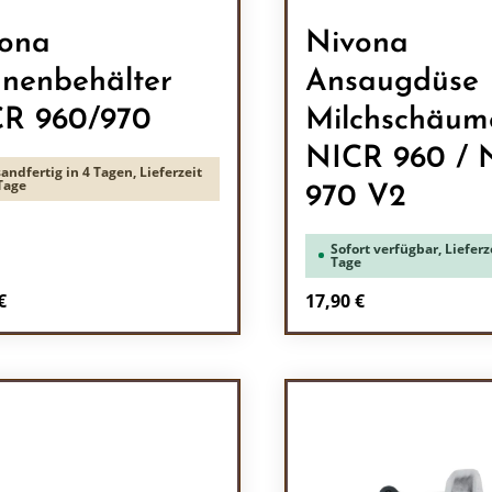
ona
Nivona
nenbehälter
Ansaugdüse
R 960/970
Milchschäum
NICR 960 / 
andfertig in 4 Tagen, Lieferzeit
Tage
970 V2
Sofort verfügbar, Lieferze
Tage
rer Preis:
Regulärer Preis:
€
17,90 €
odukt Anzahl: Gib den gewünschten Wert 
Produkt Anzah