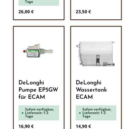
Tage
Regulärer Preis:
Regulärer Preis:
26,00 €
23,50 €
DeLonghi
DeLonghi
Pumpe EP5GW
Wassertank
für ECAM
ECAM
Sofort verfügbar,
Sofort verfügbar,
Lieferzeit: 1-3
Lieferzeit: 1-3
Tage
Tage
Regulärer Preis:
Regulärer Preis:
16,90 €
14,90 €