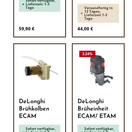
Sofort verfügbar,
Lieferzeit: 1-3
Tage
Versandfertig in
12 Tagen,
Lieferzeit 1-3
Tage
Regulärer Preis:
Regulärer Preis:
59,90 €
44,00 €
3.24
%
DeLonghi
DeLonghi
Brühkolben
Brüheinheit
ECAM
ECAM/ ETAM
Sofort verfügbar,
Sofort verfügbar,