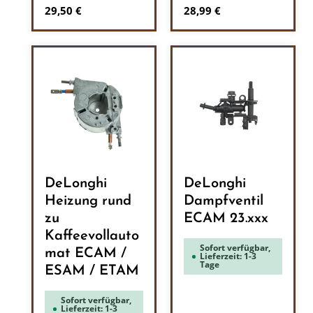
Regulärer Preis:
Regulärer Preis:
29,50 €
28,99 €
DeLonghi
DeLonghi
Heizung rund
Dampfventil
zu
ECAM 23.xxx
Kaffeevollauto
Sofort verfügbar,
mat ECAM /
Lieferzeit: 1-3
Tage
ESAM / ETAM
Sofort verfügbar,
Lieferzeit: 1-3