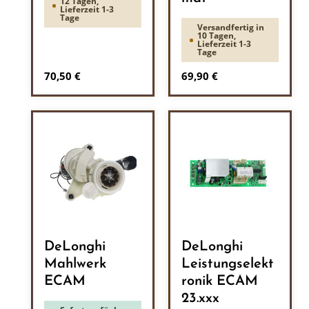
12 Tagen,
Lieferzeit 1-3
Tage
Versandfertig in
10 Tagen,
Lieferzeit 1-3
Tage
Regulärer Preis:
Regulärer Preis:
70,50 €
69,90 €
DeLonghi
DeLonghi
Mahlwerk
Leistungselekt
ECAM
ronik ECAM
23.xxx