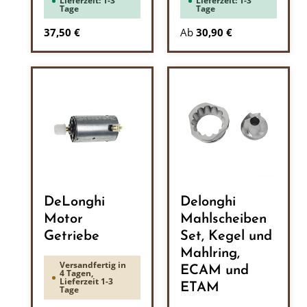
Lieferzeit: 1-3
Lieferzeit: 1-3
Tage
Tage
Regulärer Preis:
37,50 €
Ab
30,90 €
DeLonghi
Delonghi
Motor
Mahlscheiben
Getriebe
Set, Kegel und
Mahlring,
Versandfertig in
ECAM und
4 Tagen,
Lieferzeit 1-3
ETAM
Tage