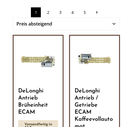
1
2
3
4
5
Seite
Seite
Seite
Seite
Seite
DeLonghi
DeLonghi
Antrieb
Antrieb /
Brüheinheit
Getriebe
ECAM
ECAM
Kaffeevollauto
Versandfertig in
mat