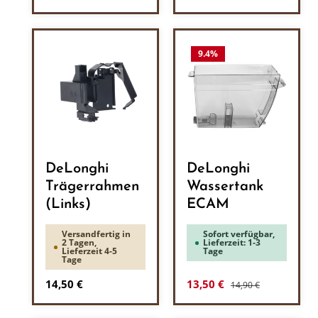
9.4
%
DeLonghi
DeLonghi
Trägerrahmen
Wassertank
(Links)
ECAM
Versandfertig in
Sofort verfügbar,
2 Tagen,
Lieferzeit: 1-3
Lieferzeit 4-5
Tage
Tage
Regulärer Preis:
Regulärer Preis:
Verkaufspreis:
14,50 €
13,50 €
14,90 €