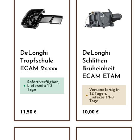
DeLonghi
DeLonghi
Tropfschale
Schlitten
ECAM 2x.xxx
Brüheinheit
ECAM ETAM
Sofort verfügbar,
Lieferzeit: 1-3
Tage
Versandfertig in
12 Tagen,
Lieferzeit 1-3
Tage
Regulärer Preis:
Regulärer Preis:
11,50 €
10,00 €