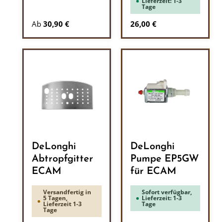
Lieferzeit: 1-3
Tage
Regulärer Preis:
Ab
30,90 €
26,00 €
DeLonghi
DeLonghi
Abtropfgitter
Pumpe EP5GW
ECAM
für ECAM
Versandfertig in
Sofort verfügbar,
5 Tagen,
Lieferzeit: 1-3
Lieferzeit 1-3
Tage
Tage