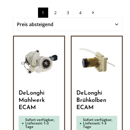
1
2
3
4
Seite
Seite
Seite
Seite
DeLonghi
DeLonghi
Mahlwerk
Brühkolben
ECAM
ECAM
Sofort verfügbar,
Sofort verfügbar,
Lieferzeit: 1-3
Lieferzeit: 1-3
Tage
Tage