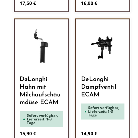
Regulärer Preis:
Regulärer Preis:
17,50 €
16,90 €
DeLonghi
DeLonghi
Hahn mit
Dampfventil
Milchaufschäu
ECAM
mdüse ECAM
Sofort verfügbar,
Lieferzeit: 1-3
Tage
Sofort verfügbar,
Lieferzeit: 1-3
Tage
Regulärer Preis:
Regulärer Preis:
15,90 €
14,90 €