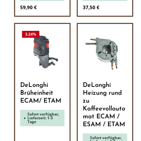
Regulärer Preis:
Regulärer Preis:
59,90 €
37,50 €
3.24
%
DeLonghi
DeLonghi
Brüheinheit
Heizung rund
ECAM/ ETAM
zu
Kaffeevollauto
Sofort verfügbar,
mat ECAM /
Lieferzeit: 1-3
Tage
ESAM / ETAM
Sofort verfügbar,