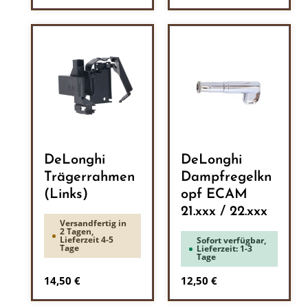
DeLonghi
DeLonghi
Trägerrahmen
Dampfregelkn
(Links)
opf ECAM
21.xxx / 22.xxx
Versandfertig in
2 Tagen,
Lieferzeit 4-5
Sofort verfügbar,
Tage
Lieferzeit: 1-3
Tage
Regulärer Preis:
Regulärer Preis:
14,50 €
12,50 €