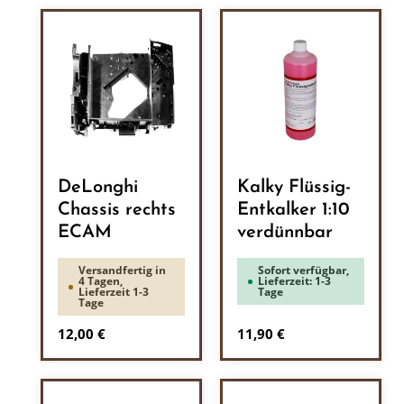
DeLonghi
Kalky Flüssig-
Chassis rechts
Entkalker 1:10
ECAM
verdünnbar
Versandfertig in
Sofort verfügbar,
4 Tagen,
Lieferzeit: 1-3
Lieferzeit 1-3
Tage
Tage
Regulärer Preis:
Regulärer Preis:
12,00 €
11,90 €