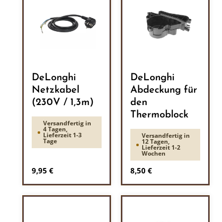
DeLonghi
DeLonghi
Netzkabel
Abdeckung für
(230V / 1,3m)
den
Thermoblock
Versandfertig in
4 Tagen,
Lieferzeit 1-3
Versandfertig in
Tage
12 Tagen,
Lieferzeit 1-2
Wochen
Regulärer Preis:
Regulärer Preis:
9,95 €
8,50 €