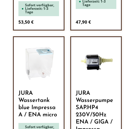
Lieferzeit: 1-3
Tage
Sofort verfügbar,
Lieferzeit: 1-3
Tage
Regulärer Preis:
Regulärer Preis:
53,50 €
47,90 €
JURA
JURA
Wassertank
Wasserpumpe
blue Impressa
SAP.HP4
A / ENA micro
230V/50Hz
ENA / GIGA /
Sofort verfügbar,