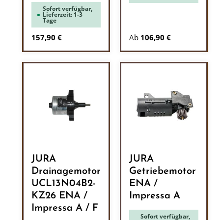
Sofort verfügbar,
Lieferzeit: 1-3
Tage
Regulärer Preis:
157,90 €
Ab
106,90 €
JURA
JURA
Drainagemotor
Getriebemotor
UCL13N04B2-
ENA /
KZ26 ENA /
Impressa A
Impressa A / F
Sofort verfügbar,