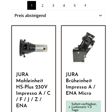
1
2
3
4
5
Seite
Seite
Seite
Seite
Seite
JURA
JURA
Mahleinheit
Brüheinheit
HS-Plus 230V
Impressa A /
Impressa A / C
ENA Micro
/ F / J / Z /
Sofort verfügbar,
ENA
Lieferzeit: 1-3
Tage