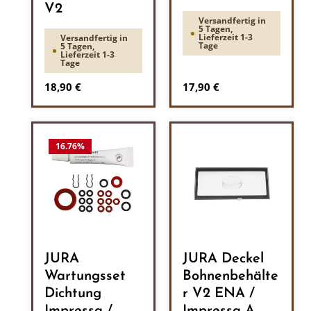
V2
Versandfertig in
5 Tagen,
Lieferzeit 1-3
Versandfertig in
Tage
5 Tagen,
Lieferzeit 1-3
Tage
Regulärer Preis:
Regulärer Preis:
18,90 €
17,90 €
16.76
%
JURA
JURA Deckel
Wartungsset
Bohnenbehälte
Dichtung
r V2 ENA /