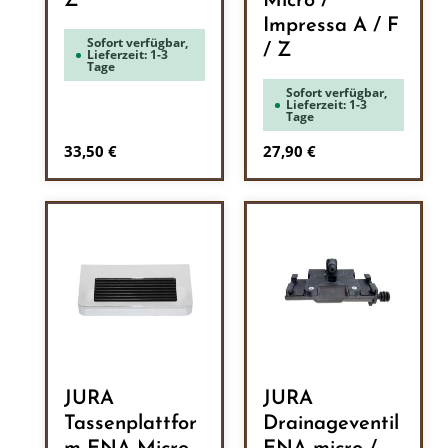
Z
Micro /
Impressa A / F
Sofort verfügbar,
/ Z
Lieferzeit: 1-3
Tage
Sofort verfügbar,
Lieferzeit: 1-3
Tage
Regulärer Preis:
Regulärer Preis:
33,50 €
27,90 €
JURA
JURA
Tassenplattfor
Drainageventil