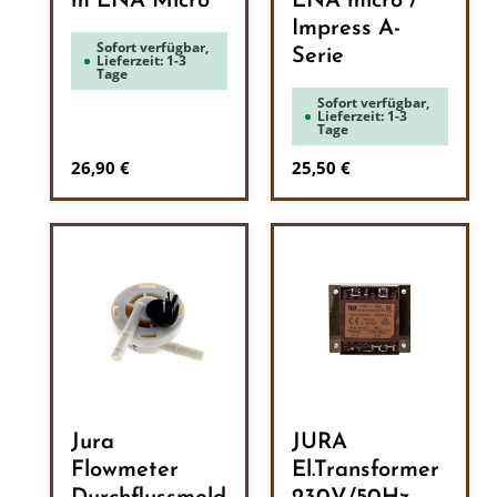
m ENA Micro
ENA micro /
Impress A-
Sofort verfügbar,
Serie
Lieferzeit: 1-3
Tage
Sofort verfügbar,
Lieferzeit: 1-3
Tage
Regulärer Preis:
Regulärer Preis:
26,90 €
25,50 €
Jura
JURA
Flowmeter
El.Transformer