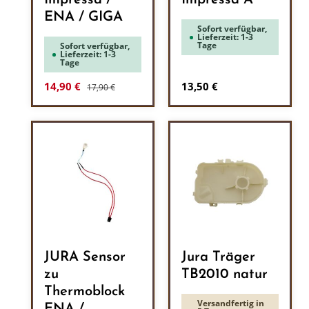
Impressa /
Impressa A
ENA / GIGA
Sofort verfügbar,
Lieferzeit: 1-3
Tage
Sofort verfügbar,
Lieferzeit: 1-3
Tage
Regulärer Preis:
Verkaufspreis:
Regulärer Preis:
14,90 €
13,50 €
17,90 €
JURA Sensor
Jura Träger
zu
TB2010 natur
Thermoblock
Versandfertig in