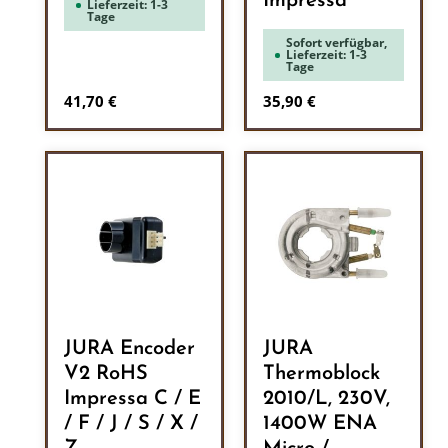
Impressa
Lieferzeit: 1-3
Tage
Sofort verfügbar,
Lieferzeit: 1-3
Tage
Regulärer Preis:
Regulärer Preis:
41,70 €
35,90 €
JURA Encoder
JURA
V2 RoHS
Thermoblock
Impressa C / E
2010/L, 230V,
/ F / J / S / X /
1400W ENA