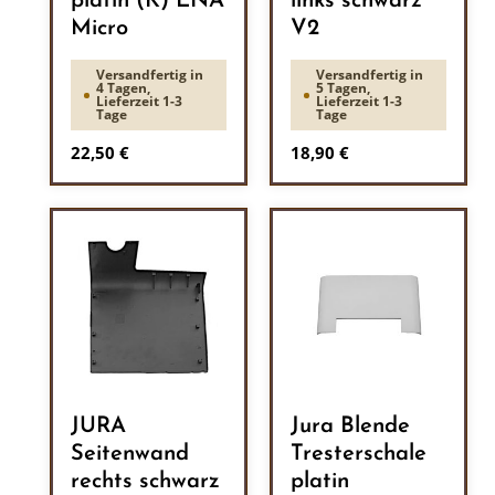
platin (K) ENA
links schwarz
Micro
V2
Versandfertig in
Versandfertig in
4 Tagen,
5 Tagen,
Lieferzeit 1-3
Lieferzeit 1-3
Tage
Tage
Regulärer Preis:
Regulärer Preis:
22,50 €
18,90 €
JURA
Jura Blende
Seitenwand
Tresterschale
rechts schwarz
platin