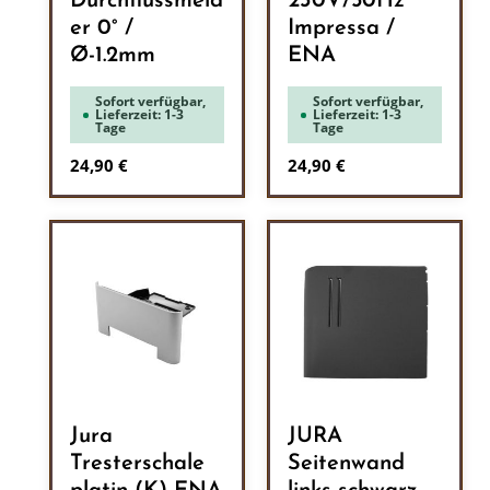
Durchflussmeld
230V/50Hz
er 0° /
Impressa /
Ø-1.2mm
ENA
Sofort verfügbar,
Sofort verfügbar,
Lieferzeit: 1-3
Lieferzeit: 1-3
Tage
Tage
Regulärer Preis:
Regulärer Preis:
24,90 €
24,90 €
Jura
JURA
Tresterschale
Seitenwand