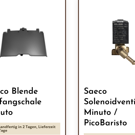
co Blende
Saeco
fangschale
Solenoidventi
uto
Minuto /
PicoBaristo
andfertig in 2 Tagen, Lieferzeit
Tage