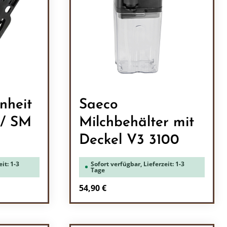
nheit
Saeco
Milchbehälter mit
Deckel V3 3100
it: 1-3
Sofort verfügbar, Lieferzeit: 1-3
Tage
Regulärer Preis:
54,90 €
Produkt Anzahl: Gib den