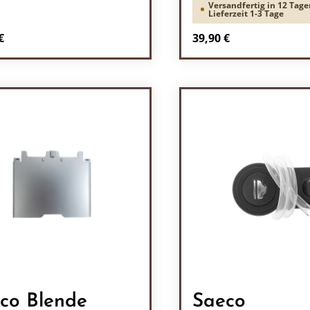
Versandfertig in 12 Tage
Lieferzeit 1-3 Tage
rer Preis:
Regulärer Preis:
€
39,90 €
odukt Anzahl: Gib den gewünschten Wert 
Produkt Anzah
co Blende
Saeco