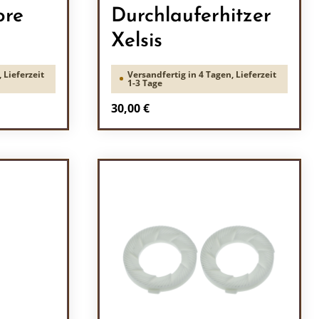
ore
Durchlauferhitzer
Xelsis
 Lieferzeit
Versandfertig in 4 Tagen, Lieferzeit
1-3 Tage
Regulärer Preis:
30,00 €
ein oder benutze die Schaltflächen um 
l: Gib den gewünschten Wert ein oder b
Produkt Anzahl: Gib den