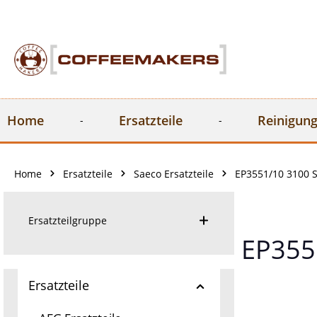
springen
Zur Hauptnavigation springen
Home
Ersatzteile
Reinigung
Home
Ersatzteile
Saeco Ersatzteile
EP3551/10 3100 S
Ersatzteilgruppe
EP3551
Ersatzteile