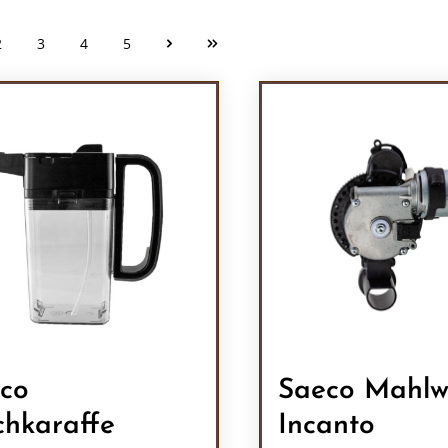
2
3
4
5
Seite
Seite
Seite
Seite
co
Saeco Mahlw
chkaraffe
Incanto