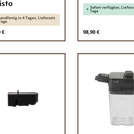
isto
Sofort verfügbar, Lieferze
Tage
andfertig in 4 Tagen, Lieferzeit
Tage
rer Preis:
Regulärer Preis:
 €
98,90 €
odukt Anzahl: Gib den gewünschten Wert 
Produkt Anzah