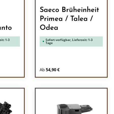
Saeco Brüheinheit
Primea / Talea /
anto
Odea
it: 1-3
Sofort verfügbar, Lieferzeit: 1-3
Tage
Ab
54,90 €
ein oder benutze die Schaltflächen um 
l: Gib den gewünschten Wert ein oder b