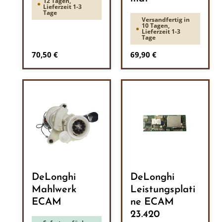
12 Tagen,
Lieferzeit 1-3
Tage
Versandfertig in
10 Tagen,
Lieferzeit 1-3
Tage
Regulärer Preis:
Regulärer Preis:
70,50 €
69,90 €
DeLonghi
DeLonghi
Mahlwerk
Leistungsplati
ECAM
ne ECAM
23.420