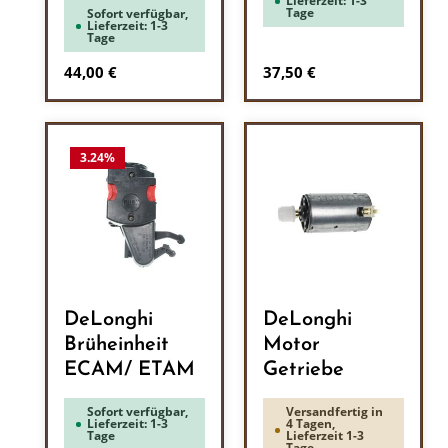
Lieferzeit: 1-3
Tage
Sofort verfügbar,
Lieferzeit: 1-3
Tage
Regulärer Preis:
Regulärer Preis:
44,00 €
37,50 €
3.24
%
DeLonghi
DeLonghi
Brüheinheit
Motor
ECAM/ ETAM
Getriebe
Sofort verfügbar,
Versandfertig in
Lieferzeit: 1-3
4 Tagen,
Tage
Lieferzeit 1-3
Tage