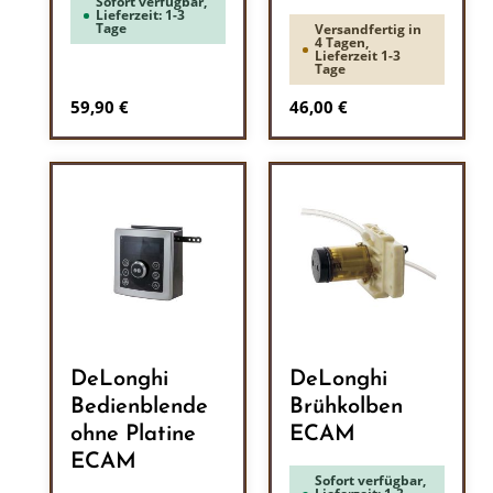
Sofort verfügbar,
Lieferzeit: 1-3
Tage
Versandfertig in
4 Tagen,
Lieferzeit 1-3
Tage
Regulärer Preis:
Regulärer Preis:
59,90 €
46,00 €
DeLonghi
DeLonghi
Bedienblende
Brühkolben
ohne Platine
ECAM
ECAM
Sofort verfügbar,