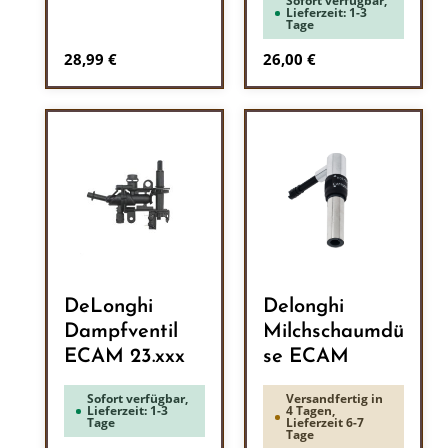
Sofort verfügbar,
Lieferzeit: 1-3
Tage
Regulärer Preis:
Regulärer Preis:
28,99 €
26,00 €
DeLonghi
Delonghi
Dampfventil
Milchschaumdü
ECAM 23.xxx
se ECAM
Sofort verfügbar,
Versandfertig in
Lieferzeit: 1-3
4 Tagen,
Tage
Lieferzeit 6-7
Tage