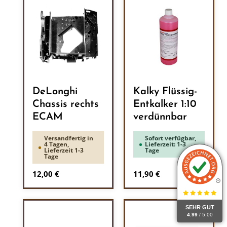
DeLonghi
Kalky Flüssig-
Chassis rechts
Entkalker 1:10
ECAM
verdünnbar
Versandfertig in
Sofort verfügbar,
4 Tagen,
Lieferzeit: 1-3
Lieferzeit 1-3
Tage
Tage
Regulärer Preis:
Regulärer Preis:
12,00 €
11,90 €
SEHR GUT
4.99
/ 5.00