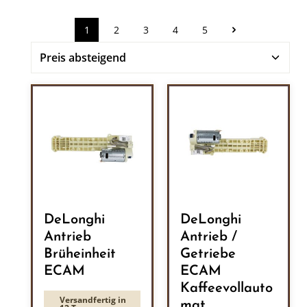
1
2
3
4
5
Seite
Seite
Seite
Seite
Seite
DeLonghi
DeLonghi
Antrieb
Antrieb /
Brüheinheit
Getriebe
ECAM
ECAM
Kaffeevollauto
Versandfertig in
mat