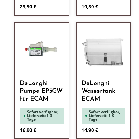
Regulärer Preis:
Regulärer Preis:
23,50 €
19,50 €
DeLonghi
DeLonghi
Pumpe EP5GW
Wassertank
für ECAM
ECAM
Sofort verfügbar,
Sofort verfügbar,
Lieferzeit: 1-3
Lieferzeit: 1-3
Tage
Tage
Regulärer Preis:
Regulärer Preis:
16,90 €
14,90 €