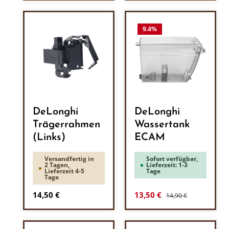
9.4
%
DeLonghi
DeLonghi
Trägerrahmen
Wassertank
(Links)
ECAM
Versandfertig in
Sofort verfügbar,
2 Tagen,
Lieferzeit: 1-3
Lieferzeit 4-5
Tage
Tage
Regulärer Preis:
Regulärer Preis:
Verkaufspreis:
14,50 €
13,50 €
14,90 €