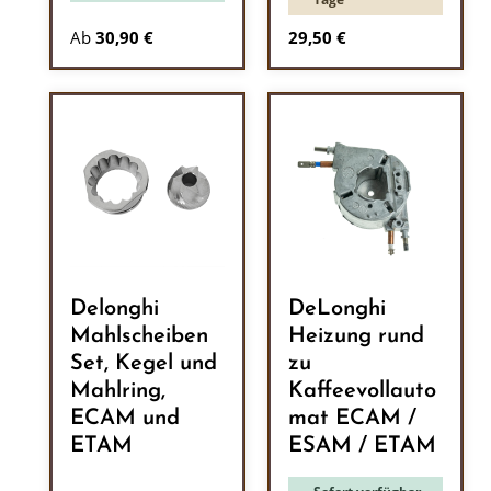
Regulärer Preis:
Ab
30,90 €
29,50 €
Delonghi
DeLonghi
Mahlscheiben
Heizung rund
Set, Kegel und
zu
Mahlring,
Kaffeevollauto
ECAM und
mat ECAM /
ETAM
ESAM / ETAM