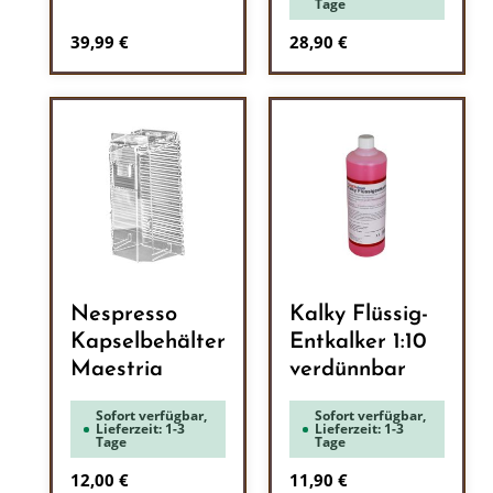
Tage
Regulärer Preis:
Regulärer Preis:
39,99 €
28,90 €
Nespresso
Kalky Flüssig-
Kapselbehälter
Entkalker 1:10
Maestria
verdünnbar
Sofort verfügbar,
Sofort verfügbar,
Lieferzeit: 1-3
Lieferzeit: 1-3
Tage
Tage
Regulärer Preis:
Regulärer Preis:
12,00 €
11,90 €