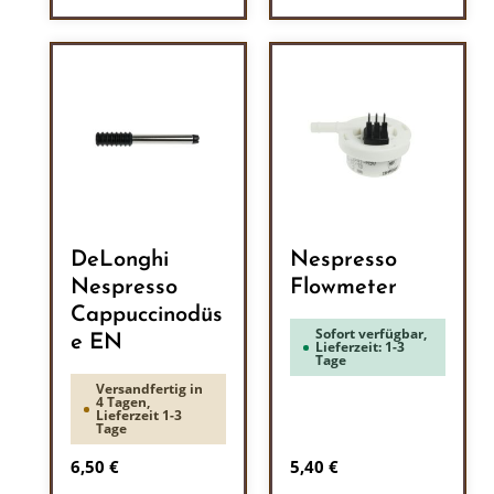
DeLonghi
Nespresso
Nespresso
Flowmeter
Cappuccinodüs
Sofort verfügbar,
e EN
Lieferzeit: 1-3
Tage
Versandfertig in
4 Tagen,
Lieferzeit 1-3
Tage
Regulärer Preis:
Regulärer Preis:
6,50 €
5,40 €