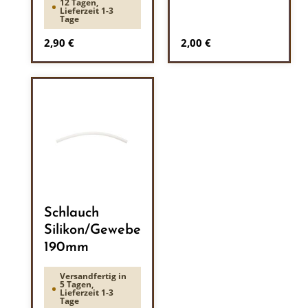
12 Tagen,
Lieferzeit 1-3
Tage
Regulärer Preis:
Regulärer Preis:
2,90 €
2,00 €
Schlauch
Silikon/Gewebe
190mm
Versandfertig in
5 Tagen,
Lieferzeit 1-3
Tage