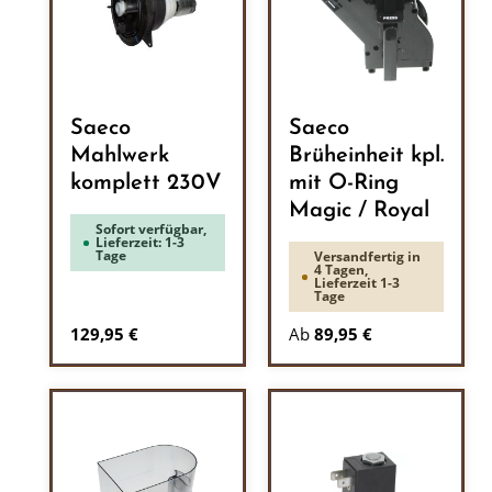
Saeco
Saeco
Mahlwerk
Brüheinheit kpl.
komplett 230V
mit O-Ring
Magic / Royal
Sofort verfügbar,
Lieferzeit: 1-3
Tage
Versandfertig in
4 Tagen,
Lieferzeit 1-3
Tage
Regulärer Preis:
129,95 €
Ab
89,95 €