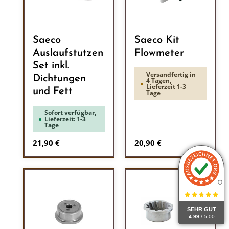
Saeco
Saeco Kit
Auslaufstutzen
Flowmeter
Set inkl.
Versandfertig in
Dichtungen
4 Tagen,
Lieferzeit 1-3
und Fett
Tage
Sofort verfügbar,
Lieferzeit: 1-3
Tage
Regulärer Preis:
Regulärer Preis:
21,90 €
20,90 €
SEHR GUT
4.99
/ 5.00