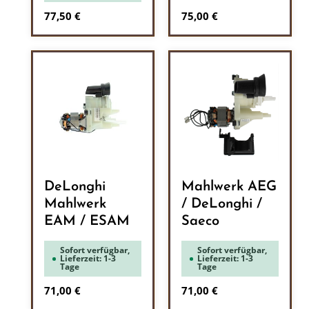
Regulärer Preis:
Regulärer Preis:
77,50 €
75,00 €
DeLonghi
Mahlwerk AEG
Mahlwerk
/ DeLonghi /
EAM / ESAM
Saeco
Sofort verfügbar,
Sofort verfügbar,
Lieferzeit: 1-3
Lieferzeit: 1-3
Tage
Tage
Regulärer Preis:
Regulärer Preis:
71,00 €
71,00 €