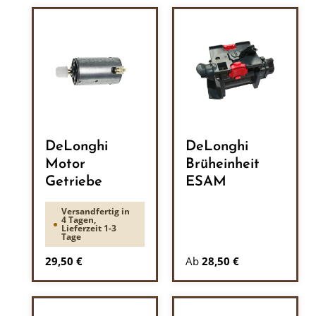
DeLonghi
DeLonghi
Motor
Brüheinheit
Getriebe
ESAM
Versandfertig in
4 Tagen,
Lieferzeit 1-3
Tage
Regulärer Preis:
29,50 €
Ab
28,50 €