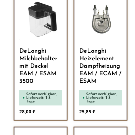
DeLonghi
DeLonghi
Milchbehälter
Heizelement
mit Deckel
Dampfheizung
EAM / ESAM
EAM / ECAM /
3500
ESAM
Sofort verfügbar,
Sofort verfügbar,
Lieferzeit: 1-3
Lieferzeit: 1-3
Tage
Tage
Regulärer Preis:
Regulärer Preis:
28,00 €
25,85 €