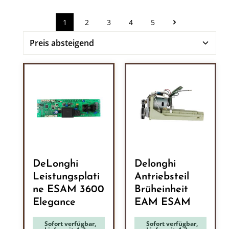
1
2
3
4
5
Seite
Seite
Seite
Seite
Seite
DeLonghi
Delonghi
Leistungsplati
Antriebsteil
ne ESAM 3600
Brüheinheit
Elegance
EAM ESAM
Sofort verfügbar,
Sofort verfügbar,