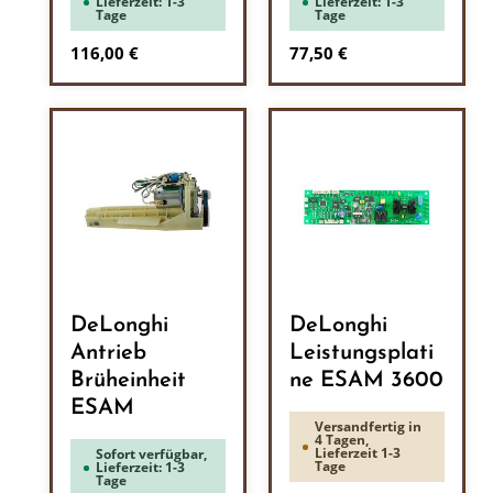
Lieferzeit: 1-3
Lieferzeit: 1-3
Tage
Tage
Regulärer Preis:
Regulärer Preis:
116,00 €
77,50 €
DeLonghi
DeLonghi
Antrieb
Leistungsplati
Brüheinheit
ne ESAM 3600
ESAM
Versandfertig in
4 Tagen,
Lieferzeit 1-3
Sofort verfügbar,
Tage
Lieferzeit: 1-3
Tage