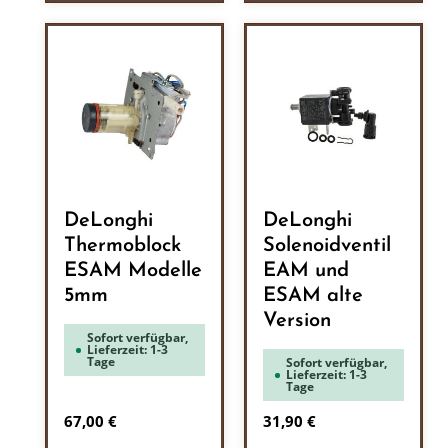
DeLonghi
DeLonghi
Thermoblock
Solenoidventil
ESAM Modelle
EAM und
5mm
ESAM alte
Version
Sofort verfügbar,
Lieferzeit: 1-3
Tage
Sofort verfügbar,
Lieferzeit: 1-3
Tage
Regulärer Preis:
Regulärer Preis:
67,00 €
31,90 €