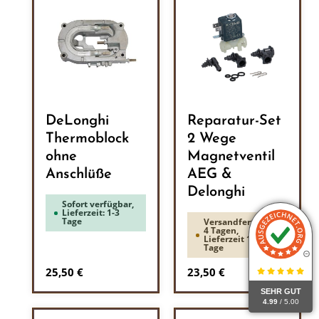
DeLonghi
Reparatur-Set
Thermoblock
2 Wege
ohne
Magnetventil
Anschlüße
AEG &
Delonghi
Sofort verfügbar,
Lieferzeit: 1-3
Tage
Versandfertig in
4 Tagen,
Lieferzeit 1-3
Tage
Regulärer Preis:
Regulärer Preis:
25,50 €
23,50 €
SEHR GUT
4.99
/ 5.00