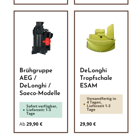
Brühgruppe
DeLonghi
AEG /
Tropfschale
DeLonghi /
ESAM
Saeco-Modelle
Versandfertig in
4 Tagen,
Lieferzeit 1-3
Sofort verfügbar,
Tage
Lieferzeit: 1-3
Tage
Regulärer Preis:
Ab
29,90 €
29,90 €