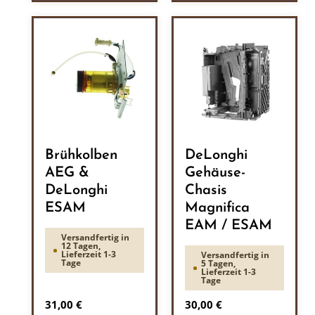
Brühkolben
DeLonghi
AEG &
Gehäuse-
DeLonghi
Chasis
ESAM
Magnifica
EAM / ESAM
Versandfertig in
12 Tagen,
Lieferzeit 1-3
Versandfertig in
Tage
5 Tagen,
Lieferzeit 1-3
Tage
Regulärer Preis:
Regulärer Preis:
31,00 €
30,00 €