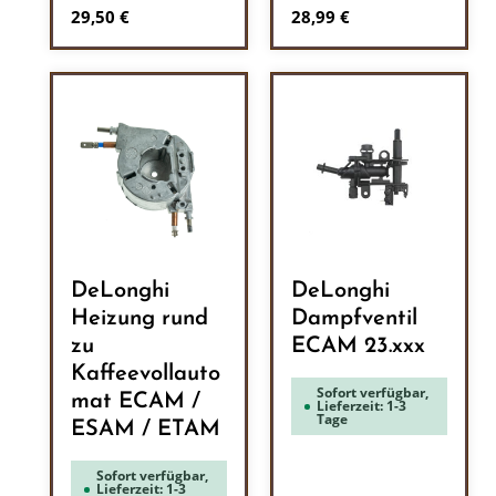
Regulärer Preis:
Regulärer Preis:
29,50 €
28,99 €
DeLonghi
DeLonghi
Heizung rund
Dampfventil
zu
ECAM 23.xxx
Kaffeevollauto
Sofort verfügbar,
mat ECAM /
Lieferzeit: 1-3
Tage
ESAM / ETAM
Sofort verfügbar,
Lieferzeit: 1-3