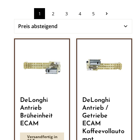
1
2
3
4
5
Seite
Seite
Seite
Seite
Seite
DeLonghi
DeLonghi
Antrieb
Antrieb /
Brüheinheit
Getriebe
ECAM
ECAM
Kaffeevollauto
Versandfertig in
mat