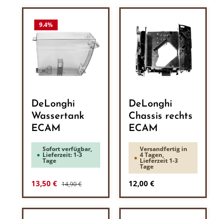
9.4
%
DeLonghi
DeLonghi
Wassertank
Chassis rechts
ECAM
ECAM
Sofort verfügbar,
Versandfertig in
Lieferzeit: 1-3
4 Tagen,
Tage
Lieferzeit 1-3
Tage
Regulärer Preis:
Verkaufspreis:
Regulärer Preis:
13,50 €
12,00 €
14,90 €