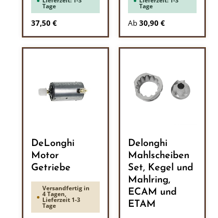
Lieferzeit: 1-3
Lieferzeit: 1-3
Tage
Tage
Regulärer Preis:
37,50 €
Ab
30,90 €
DeLonghi
Delonghi
Motor
Mahlscheiben
Getriebe
Set, Kegel und
Mahlring,
Versandfertig in
ECAM und
4 Tagen,
Lieferzeit 1-3
ETAM
Tage