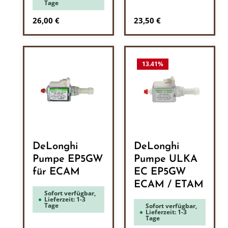
Tage
Regulärer Preis:
Regulärer Preis:
26,00 €
23,50 €
13.41
%
DeLonghi
DeLonghi
Pumpe EP5GW
Pumpe ULKA
für ECAM
EC EP5GW
ECAM / ETAM
Sofort verfügbar,
Lieferzeit: 1-3
Tage
Sofort verfügbar,
Lieferzeit: 1-3
Tage