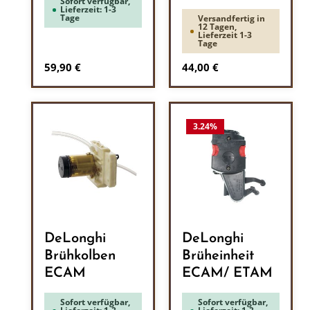
Sofort verfügbar,
Lieferzeit: 1-3
Tage
Versandfertig in
12 Tagen,
Lieferzeit 1-3
Tage
Regulärer Preis:
Regulärer Preis:
59,90 €
44,00 €
3.24
%
DeLonghi
DeLonghi
Brühkolben
Brüheinheit
ECAM
ECAM/ ETAM
Sofort verfügbar,
Sofort verfügbar,