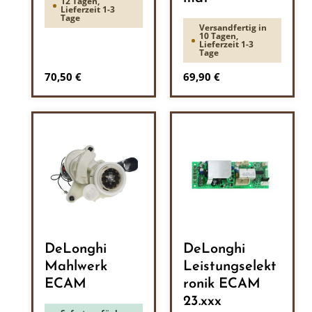
12 Tagen,
Lieferzeit 1-3
Tage
Versandfertig in
10 Tagen,
Lieferzeit 1-3
Tage
Regulärer Preis:
Regulärer Preis:
70,50 €
69,90 €
DeLonghi
DeLonghi
Mahlwerk
Leistungselekt
ECAM
ronik ECAM
23.xxx