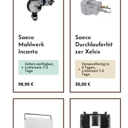
Saeco
Saeco
Mahlwerk
Durchlauferhit
Incanto
zer Xelsis
Sofort verfügbar,
Versandfertig in
Lieferzeit: 1-3
4 Tagen,
Tage
Lieferzeit 1-3
Tage
Regulärer Preis:
Regulärer Preis:
98,90 €
30,00 €