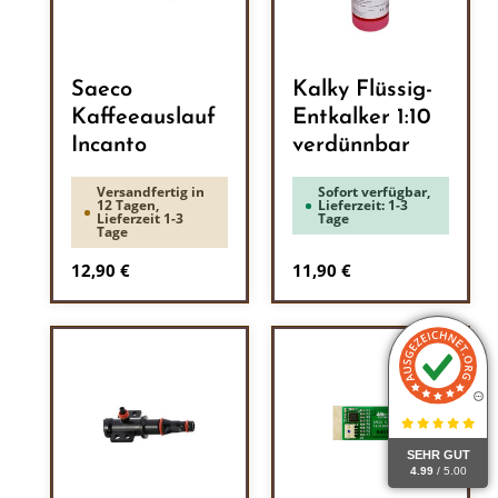
Saeco
Kalky Flüssig-
Kaffeeauslauf
Entkalker 1:10
Incanto
verdünnbar
Versandfertig in
Sofort verfügbar,
12 Tagen,
Lieferzeit: 1-3
Lieferzeit 1-3
Tage
Tage
Regulärer Preis:
Regulärer Preis:
12,90 €
11,90 €
SEHR GUT
4.99
/ 5.00