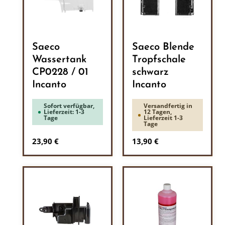
Saeco
Saeco Blende
Wassertank
Tropfschale
CP0228 / 01
schwarz
Incanto
Incanto
Sofort verfügbar,
Versandfertig in
Lieferzeit: 1-3
12 Tagen,
Tage
Lieferzeit 1-3
Tage
Regulärer Preis:
Regulärer Preis:
23,90 €
13,90 €