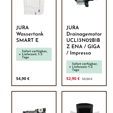
JURA
JURA
Wassertank
Drainagemotor
SMART E
UCL13N02B1B
Z ENA / GIGA
Sofort verfügbar,
/ Impressa
Lieferzeit: 1-3
Tage
Sofort verfügbar,
Lieferzeit: 1-3
Tage
Regulärer Preis:
Regulärer Preis:
Verkaufspreis:
54,90 €
52,90 €
59,50 €