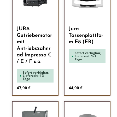
JURA
Jura
Getriebemotor
Tassenplattfor
mit
m E8 (EB)
Antriebszahnr
Sofort verfügbar,
ad Impressa C
Lieferzeit: 1-3
Tage
/ E / F u.a.
Sofort verfügbar,
Lieferzeit: 1-3
Tage
Regulärer Preis:
Regulärer Preis:
47,90 €
44,90 €