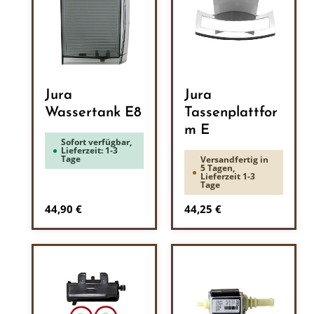
Jura
Jura
Wassertank E8
Tassenplattfor
m E
Sofort verfügbar,
Lieferzeit: 1-3
Tage
Versandfertig in
5 Tagen,
Lieferzeit 1-3
Tage
Regulärer Preis:
Regulärer Preis:
44,90 €
44,25 €