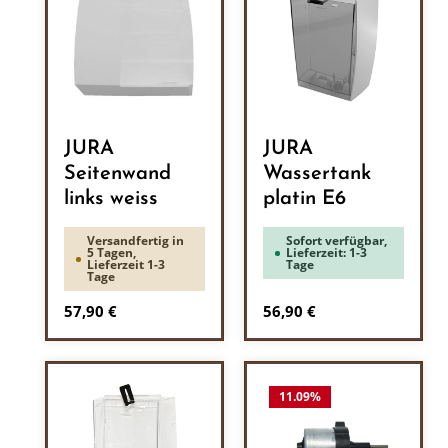
JURA
JURA
Seitenwand
Wassertank
links weiss
platin E6
Versandfertig in
Sofort verfügbar,
5 Tagen,
Lieferzeit: 1-3
Lieferzeit 1-3
Tage
Tage
Regulärer Preis:
Regulärer Preis:
57,90 €
56,90 €
11.09
%