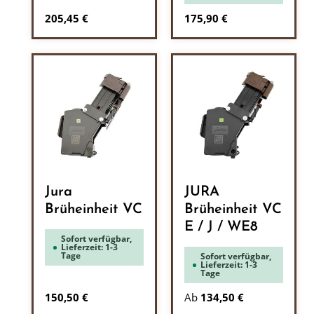
Regulärer Preis:
Regulärer Preis:
205,45 €
175,90 €
Jura
JURA
Brüheinheit VC
Brüheinheit VC
E / J / WE8
Sofort verfügbar,
Lieferzeit: 1-3
Tage
Sofort verfügbar,
Lieferzeit: 1-3
Tage
Regulärer Preis:
150,50 €
Ab
134,50 €