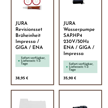
JURA
JURA
Revisionsset
Wasserpumpe
Brüheinheit
SAP.HP4
Impressa /
230V/50Hz
GIGA / ENA
ENA / GIGA /
Impressa
Sofort verfügbar,
Lieferzeit: 1-3
Tage
Sofort verfügbar,
Lieferzeit: 1-3
Tage
Regulärer Preis:
Regulärer Preis:
38,95 €
35,90 €