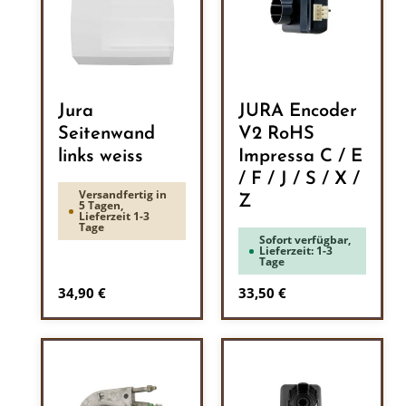
Jura
JURA Encoder
Seitenwand
V2 RoHS
links weiss
Impressa C / E
/ F / J / S / X /
Versandfertig in
Z
5 Tagen,
Lieferzeit 1-3
Tage
Sofort verfügbar,
Lieferzeit: 1-3
Tage
Regulärer Preis:
Regulärer Preis:
34,90 €
33,50 €