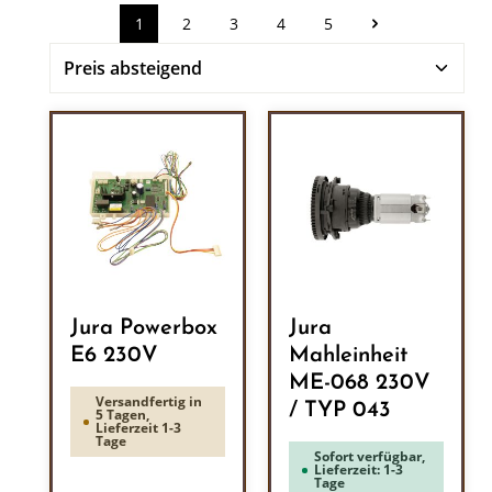
1
2
3
4
5
Seite
Seite
Seite
Seite
Seite
Jura Powerbox
Jura
E6 230V
Mahleinheit
ME-068 230V
Versandfertig in
/ TYP 043
5 Tagen,
Lieferzeit 1-3
Tage
Sofort verfügbar,
Lieferzeit: 1-3
Tage