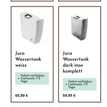
Jura
Jura
Wassertank
Wassertank
weiss
dark inox
komplett
Sofort verfügbar,
Lieferzeit: 1-3
Tage
Sofort verfügbar,
Lieferzeit: 1-3
Tage
Regulärer Preis:
Regulärer Preis:
65,90 €
59,95 €