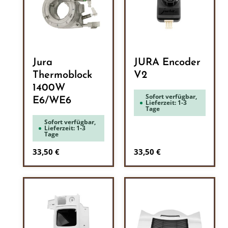
Jura
JURA Encoder
Thermoblock
V2
1400W
Sofort verfügbar,
E6/WE6
Lieferzeit: 1-3
Tage
Sofort verfügbar,
Lieferzeit: 1-3
Tage
Regulärer Preis:
Regulärer Preis:
33,50 €
33,50 €