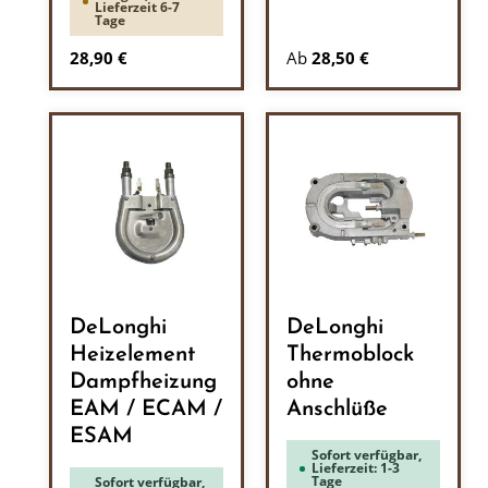
Lieferzeit 6-7
Tage
Regulärer Preis:
28,90 €
Ab
28,50 €
DeLonghi
DeLonghi
Heizelement
Thermoblock
Dampfheizung
ohne
EAM / ECAM /
Anschlüße
ESAM
Sofort verfügbar,
Lieferzeit: 1-3
Tage
Sofort verfügbar,