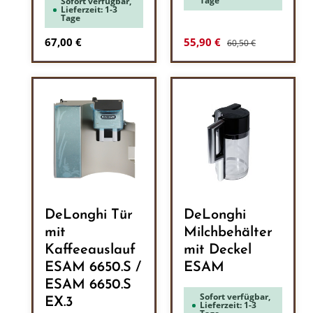
Tage
Sofort verfügbar,
Lieferzeit: 1-3
Tage
Regulärer Preis:
Regulärer Preis:
Verkaufspreis:
67,00 €
55,90 €
60,50 €
DeLonghi Tür
DeLonghi
mit
Milchbehälter
Kaffeeauslauf
mit Deckel
ESAM 6650.S /
ESAM
ESAM 6650.S
Sofort verfügbar,
EX.3
Lieferzeit: 1-3