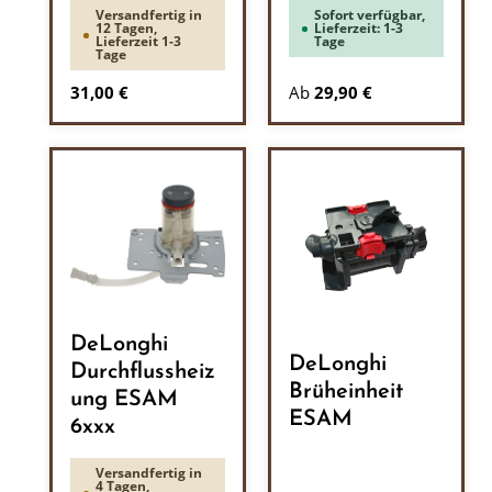
Versandfertig in
Sofort verfügbar,
12 Tagen,
Lieferzeit: 1-3
Lieferzeit 1-3
Tage
Tage
Regulärer Preis:
31,00 €
Ab
29,90 €
DeLonghi
DeLonghi
Durchflussheiz
Brüheinheit
ung ESAM
ESAM
6xxx
Versandfertig in
4 Tagen,