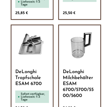
Lieferzeit: 1-3
Tage
Regulärer Preis:
Regulärer Preis:
25,85 €
25,50 €
DeLonghi
DeLonghi
Tropfschale
Milchbehälter
ESAM 6700
ESAM
6700/5700/55
Sofort verfügbar,
00/5600
Lieferzeit: 1-3
Tage