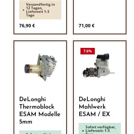
Versandfertig in
12 Tagen,
Lieferzeit 1-3
Tage
Regulärer Preis:
Regulärer Preis:
76,90 €
71,00 €
7.6
%
DeLonghi
DeLonghi
Thermoblock
Mahlwerk
ESAM Modelle
ESAM / EX
5mm
Sofort verfügbar,
Lieferzeit: 1-3