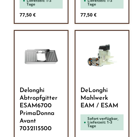
Lieferzeit: 1-3
Lieferzeit: 1-3
Tage
Tage
Regulärer Preis:
Regulärer Preis:
77,50 €
77,50 €
Delonghi
DeLonghi
Abtropfgitter
Mahlwerk
ESAM6700
EAM / ESAM
PrimaDonna
Sofort verfügbar,
Avant
Lieferzeit: 1-3
Tage
7032115500