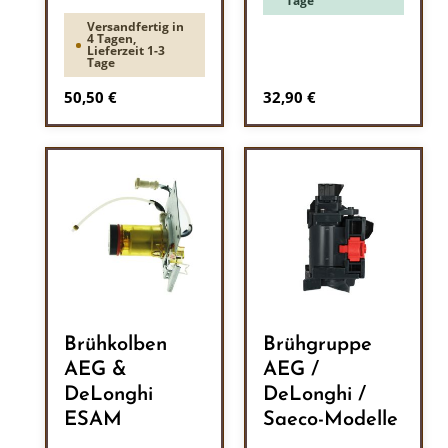
Tage
Versandfertig in
4 Tagen,
Lieferzeit 1-3
Tage
Regulärer Preis:
Regulärer Preis:
50,50 €
32,90 €
Brühkolben
Brühgruppe
AEG &
AEG /
DeLonghi
DeLonghi /
ESAM
Saeco-Modelle