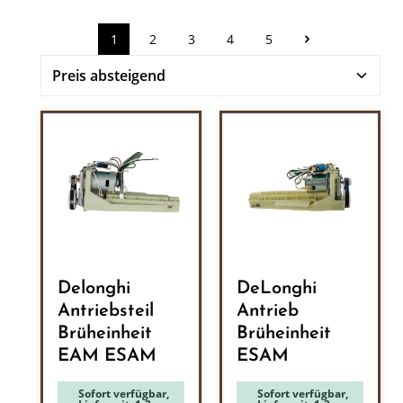
1
2
3
4
5
Seite
Seite
Seite
Seite
Seite
Delonghi
DeLonghi
Antriebsteil
Antrieb
Brüheinheit
Brüheinheit
EAM ESAM
ESAM
Sofort verfügbar,
Sofort verfügbar,