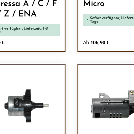
ressa A / C / F
Micro
 / Z / ENA
Sofort verfügbar, Lieferze
Tage
rt verfügbar, Lieferzeit: 1-3
e
rer Preis:
 €
Ab
106,90 €
odukt Anzahl: Gib den gewünschten Wert 