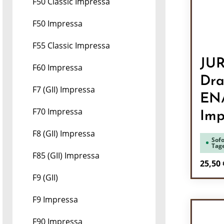
F50 Classic Impressa
F50 Impressa
F55 Classic Impressa
JU
F60 Impressa
Dra
F7 (GII) Impressa
ENA
F70 Impressa
Imp
F8 (GII) Impressa
Sofo
Tag
F85 (GII) Impressa
Regulä
25,50 
F9 (GII)
Pr
F9 Impressa
F90 Impressa