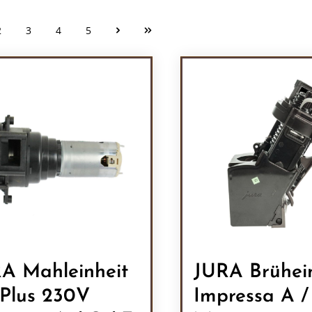
2
3
4
5
Seite
Seite
Seite
Seite
A Mahleinheit
JURA Brühei
Plus 230V
Impressa A 