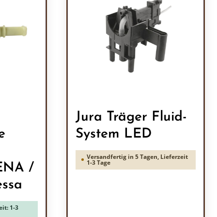
Jura Träger Fluid-
e
System LED
Versandfertig in 5 Tagen, Lieferzeit
1-3 Tage
ENA /
essa
it: 1-3