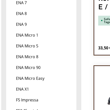
ENA 7
E / 
ENA 8
Sofo
Tag
ENA 9
ENA Micro 1
ENA Micro 5
Regulä
33,50 
ENA Micro 8
Pr
ENA Micro 90
ENA Micro Easy
ENA X1
F5 Impressa