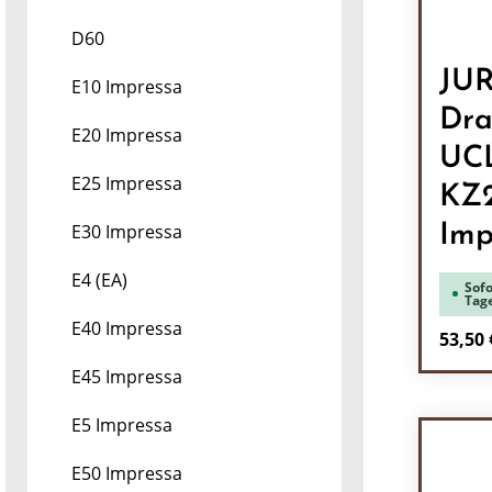
D60
JU
E10 Impressa
Dra
E20 Impressa
UC
E25 Impressa
KZ
E30 Impressa
Imp
E4 (EA)
Sofo
Tag
E40 Impressa
Regulä
53,50 
E45 Impressa
Pr
E5 Impressa
E50 Impressa