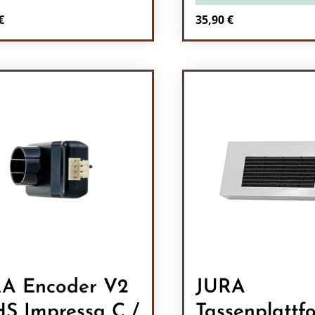
rer Preis:
Regulärer Preis:
€
35,90 €
odukt Anzahl: Gib den gewünschten Wert 
Produkt Anzah
A Encoder V2
JURA
S Impressa C /
Tassenplattf