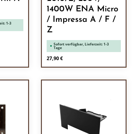
1400W ENA Micro
/ Impressa A / F /
it: 1-3
Z
Sofort verfügbar, Lieferzeit: 1-3
Tage
Regulärer Preis:
27,90 €
ein oder benutze die Schaltflächen um 
l: Gib den gewünschten Wert ein oder b
Produkt Anzahl: Gib den