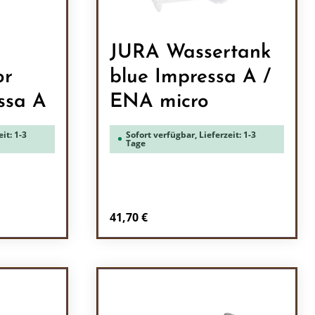
JURA Wassertank
or
blue Impressa A /
ssa A
ENA micro
it: 1-3
Sofort verfügbar, Lieferzeit: 1-3
Tage
Regulärer Preis:
41,70 €
ein oder benutze die Schaltflächen um 
l: Gib den gewünschten Wert ein oder b
Produkt Anzahl: Gib den