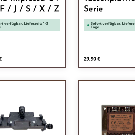
F / J / S / X / Z
Serie
rt verfügbar, Lieferzeit: 1-3
Sofort verfügbar, Lieferze
e
Tage
rer Preis:
Regulärer Preis:
€
29,90 €
odukt Anzahl: Gib den gewünschten Wert 
Produkt Anzah