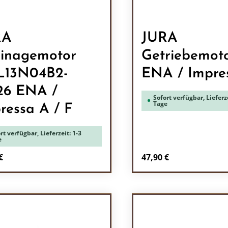
RA
JURA
inagemotor
Getriebemot
L13N04B2-
ENA / Impre
26 ENA /
Sofort verfügbar, Lieferze
Tage
ressa A / F
rt verfügbar, Lieferzeit: 1-3
e
rer Preis:
Regulärer Preis:
€
47,90 €
odukt Anzahl: Gib den gewünschten Wert 
Produkt Anzah