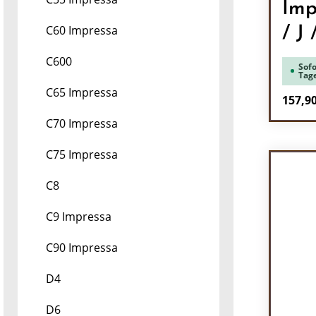
Imp
C60 Impressa
/ J
C600
Sofo
Tag
C65 Impressa
Regulä
157,90
C70 Impressa
Pr
C75 Impressa
C8
C9 Impressa
C90 Impressa
D4
D6