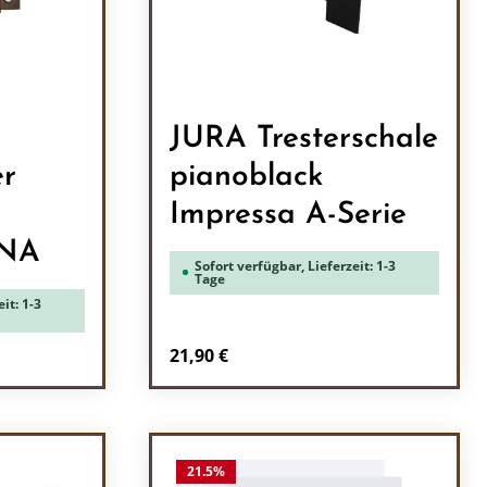
JURA Tresterschale
er
pianoblack
Impressa A-Serie
ENA
Sofort verfügbar, Lieferzeit: 1-3
Tage
it: 1-3
Regulärer Preis:
21,90 €
ein oder benutze die Schaltflächen um 
l: Gib den gewünschten Wert ein oder b
Produkt Anzahl: Gib den
21.5
%