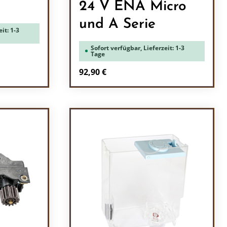
24 V ENA Micro
und A Serie
it: 1-3
Sofort verfügbar, Lieferzeit: 1-3
Tage
Regulärer Preis:
92,90 €
ein oder benutze die Schaltflächen um 
Produkt Anzahl: Gib den