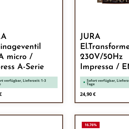
RA
JURA
inageventil
El.Transform
 micro /
230V/50Hz
ress A-Serie
Impressa / 
rt verfügbar, Lieferzeit: 1-3
Sofort verfügbar, Lieferze
e
Tage
rer Preis:
Regulärer Preis:
€
24,90 €
odukt Anzahl: Gib den gewünschten Wert 
Produkt Anzah
16.76
%