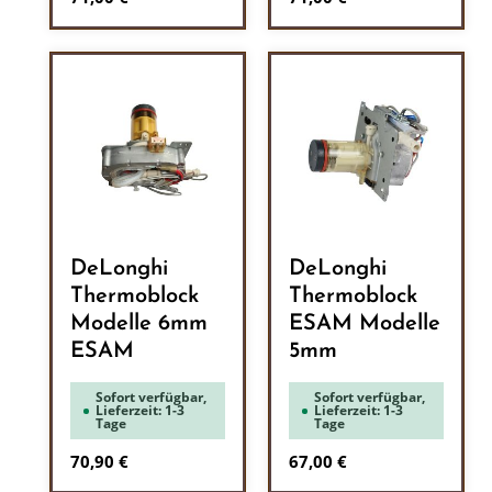
DeLonghi
DeLonghi
Thermoblock
Thermoblock
Modelle 6mm
ESAM Modelle
ESAM
5mm
Sofort verfügbar,
Sofort verfügbar,
Lieferzeit: 1-3
Lieferzeit: 1-3
Tage
Tage
Regulärer Preis:
Regulärer Preis:
70,90 €
67,00 €