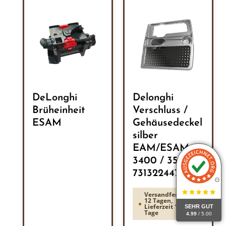
DeLonghi
Delonghi
Brüheinheit
Verschluss /
ESAM
Gehäusedeckel
silber
EAM/ESAM
3400 / 3500
7313224471
Versandfertig in
12 Tagen,
Lieferzeit 1-3
SEHR GUT
Tage
4.99
/ 5.00