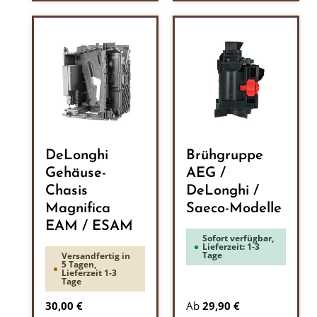
DeLonghi
Brühgruppe
Gehäuse-
AEG /
Chasis
DeLonghi /
Magnifica
Saeco-Modelle
EAM / ESAM
Sofort verfügbar,
Lieferzeit: 1-3
Tage
Versandfertig in
5 Tagen,
Lieferzeit 1-3
Tage
Regulärer Preis:
30,00 €
Ab
29,90 €