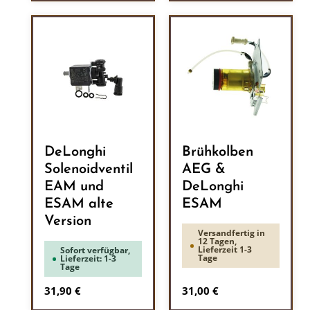
DeLonghi
Brühkolben
Solenoidventil
AEG &
EAM und
DeLonghi
ESAM alte
ESAM
Version
Versandfertig in
12 Tagen,
Lieferzeit 1-3
Sofort verfügbar,
Tage
Lieferzeit: 1-3
Tage
Regulärer Preis:
Regulärer Preis:
31,90 €
31,00 €