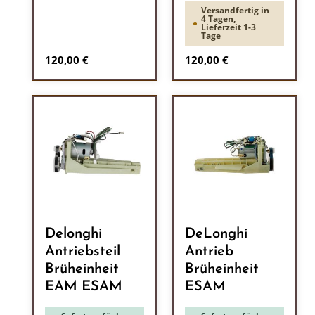
Versandfertig in
4 Tagen,
Lieferzeit 1-3
Tage
Regulärer Preis:
Regulärer Preis:
120,00 €
120,00 €
Delonghi
DeLonghi
Antriebsteil
Antrieb
Brüheinheit
Brüheinheit
EAM ESAM
ESAM