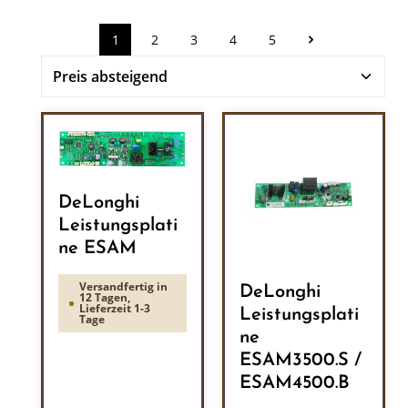
1
2
3
4
5
Seite
Seite
Seite
Seite
Seite
DeLonghi
Leistungsplati
ne ESAM
Versandfertig in
DeLonghi
12 Tagen,
Lieferzeit 1-3
Leistungsplati
Tage
ne
ESAM3500.S /
ESAM4500.B