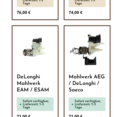
Lieferzeit 1-3
Lieferzeit 1-3
Tage
Tage
Regulärer Preis:
Regulärer Preis:
76,00 €
74,00 €
DeLonghi
Mahlwerk AEG
Mahlwerk
/ DeLonghi /
EAM / ESAM
Saeco
Sofort verfügbar,
Sofort verfügbar,
Lieferzeit: 1-3
Lieferzeit: 1-3
Tage
Tage
Regulärer Preis:
Regulärer Preis:
71,00 €
71,00 €