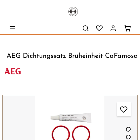
alt springen
Waren
AEG Dichtungssatz Brüheinheit CaFamosa
Bildergalerie überspringen