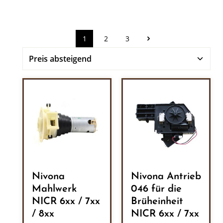
1
2
3
Seite
Seite
Seite
Nivona
Nivona Antrieb
Mahlwerk
046 für die
NICR 6xx / 7xx
Brüheinheit
/ 8xx
NICR 6xx / 7xx