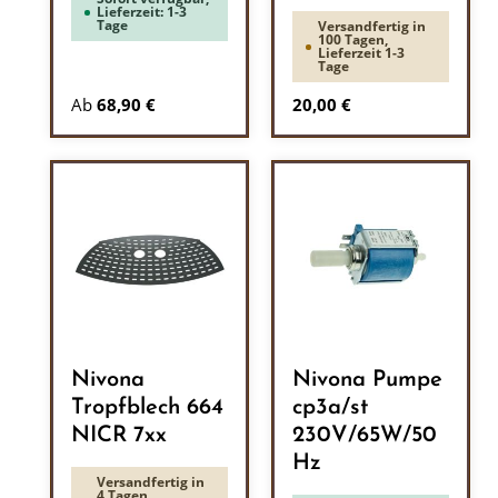
Lieferzeit: 1-3
Tage
Versandfertig in
100 Tagen,
Lieferzeit 1-3
Tage
Regulärer Preis:
Ab
68,90 €
20,00 €
Nivona
Nivona Pumpe
Tropfblech 664
cp3a/st
NICR 7xx
230V/65W/50
Hz
Versandfertig in
4 Tagen,