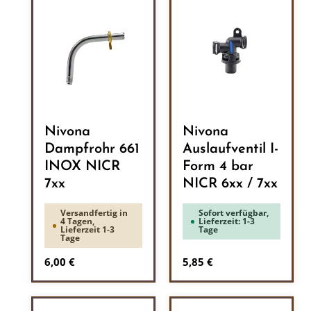
Nivona
Nivona
Dampfrohr 661
Auslaufventil I-
INOX NICR
Form 4 bar
7xx
NICR 6xx / 7xx
Versandfertig in
Sofort verfügbar,
4 Tagen,
Lieferzeit: 1-3
Lieferzeit 1-3
Tage
Tage
Regulärer Preis:
Regulärer Preis:
6,00 €
5,85 €