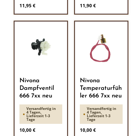
Regulärer Preis:
Regulärer Preis:
11,95 €
11,90 €
Nivona
Nivona
Dampfventil
Temperaturfüh
666 7xx neu
ler 666 7xx neu
Versandfertig in
Versandfertig in
4 Tagen,
4 Tagen,
Lieferzeit 1-3
Lieferzeit 1-3
Tage
Tage
Regulärer Preis:
Regulärer Preis:
10,00 €
10,00 €