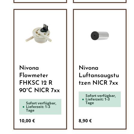
Nivona
Nivona
Flowmeter
Luftansaugstu
FHKSC 12 R
tzen NICR 7xx
90°C NICR 7xx
Sofort verfügbar,
Lieferzeit: 1-3
Tage
Sofort verfügbar,
Lieferzeit: 1-3
Tage
Regulärer Preis:
Regulärer Preis:
10,00 €
8,90 €