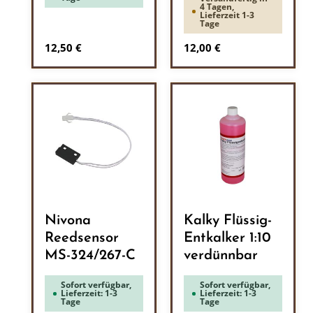
4 Tagen,
Lieferzeit 1-3
Tage
Regulärer Preis:
Regulärer Preis:
12,50 €
12,00 €
Nivona
Kalky Flüssig-
Reedsensor
Entkalker 1:10
MS-324/267-C
verdünnbar
Sofort verfügbar,
Sofort verfügbar,
Lieferzeit: 1-3
Lieferzeit: 1-3
Tage
Tage