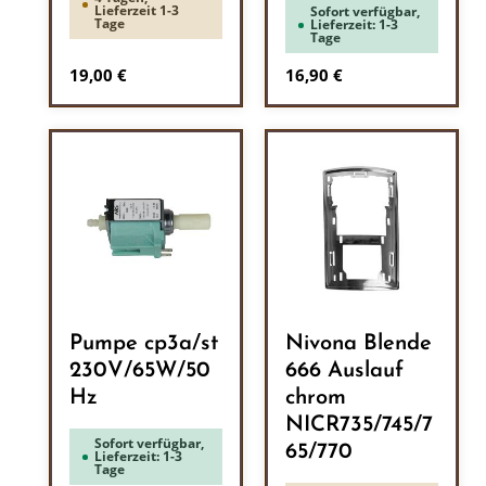
Lieferzeit 1-3
Sofort verfügbar,
Tage
Lieferzeit: 1-3
Tage
Regulärer Preis:
Regulärer Preis:
19,00 €
16,90 €
Pumpe cp3a/st
Nivona Blende
230V/65W/50
666 Auslauf
Hz
chrom
NICR735/745/7
Sofort verfügbar,
65/770
Lieferzeit: 1-3
Tage