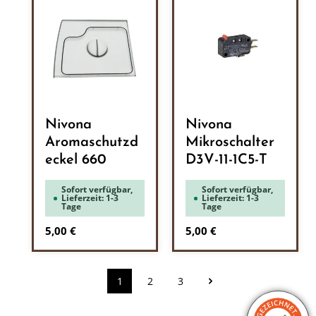
Nivona
Nivona
Aromaschutzd
Mikroschalter
eckel 660
D3V-11-1C5-T
Sofort verfügbar,
Sofort verfügbar,
Lieferzeit: 1-3
Lieferzeit: 1-3
Tage
Tage
Regulärer Preis:
Regulärer Preis:
5,00 €
5,00 €
1
2
3
Seite
Seite
Seite