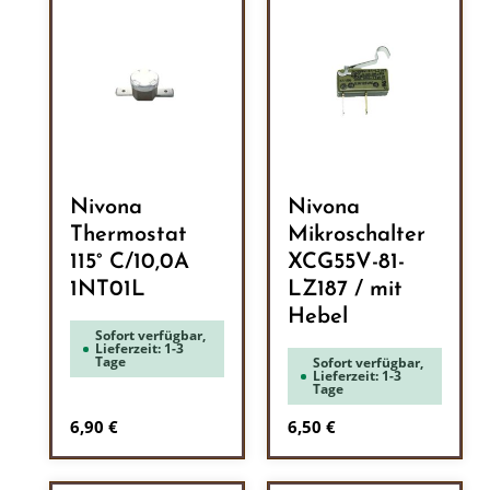
Nivona
Nivona
Thermostat
Mikroschalter
115° C/10,0A
XCG55V-81-
1NT01L
LZ187 / mit
Hebel
Sofort verfügbar,
Lieferzeit: 1-3
Tage
Sofort verfügbar,
Lieferzeit: 1-3
Tage
Regulärer Preis:
Regulärer Preis:
6,90 €
6,50 €