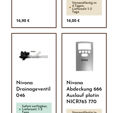
Versandfertig in
4 Tagen,
Lieferzeit 1-3
Tage
Regulärer Preis:
Regulärer Preis:
16,90 €
16,00 €
Nivona
Nivona
Drainageventil
Abdeckung 666
046
Auslauf platin
NICR765 770
Sofort verfügbar,
Lieferzeit: 1-3
Tage
Versandfertig in