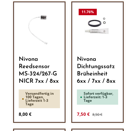
11.76
%
Nivona
Nivona
Reedsensor
Dichtungssatz
MS-324/267-G
Brüheinheit
NICR 7xx / 8xx
6xx / 7xx / 8xx
Versandfertig in
Sofort verfügbar,
100 Tagen,
Lieferzeit: 1-3
Lieferzeit 1-3
Tage
Tage
Regulärer Preis:
Regulärer Preis:
Verkaufspreis:
8,00 €
7,50 €
8,50 €