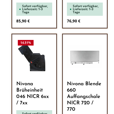
Sofort verfügbar,
Sofort verfügbar,
Lieferzeit: 1-3
Lieferzeit: 1-3
Tage
Tage
Regulärer Preis:
Regulärer Preis:
85,90 €
76,90 €
14.51
%
Nivona
Nivona Blende
Brüheinheit
660
046 NICR 6xx
Auffangschale
/ 7xx
NICR 720 /
770
Sofort verfügbar,