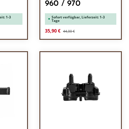
960 / 970
it: 1-3
Sofort verfügbar, Lieferzeit: 1-3
Tage
Regulärer Preis:
Verkaufspreis:
35,90 €
44,00 €
l: Gib den gewünschten Wert ein oder b
Produkt Anzahl: Gib den