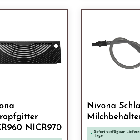
odukt Anzahl: Gib den gewünschten Wert 
Produkt Anzah
ona
Nivona Schl
ropfgitter
Milchbehälte
CR960 NICR970
Sofort verfügbar, Lieferze
Tage