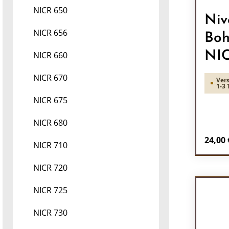
NICR 650
Niv
NICR 656
Boh
NIC
NICR 660
NICR 670
Vers
1-3 
NICR 675
NICR 680
Regulä
24,00 
NICR 710
Pr
NICR 720
NICR 725
NICR 730