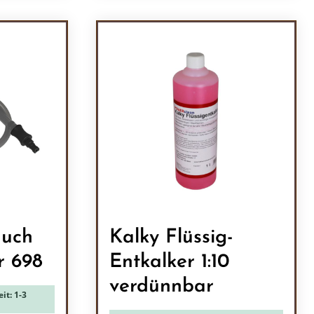
ein oder benutze die Schaltflächen um 
l: Gib den gewünschten Wert ein oder b
Produkt Anzahl: Gib den
auch
Kalky Flüssig-
r 698
Entkalker 1:10
verdünnbar
it: 1-3