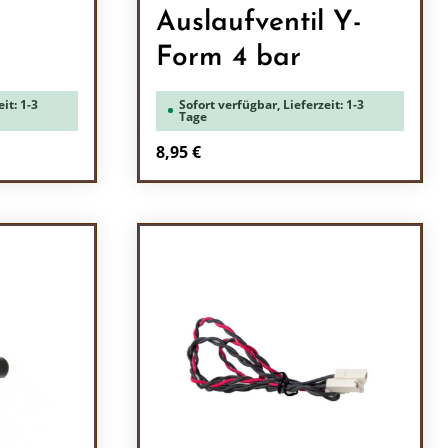
Auslaufventil Y-
Form 4 bar
it: 1-3
Sofort verfügbar, Lieferzeit: 1-3
Tage
Regulärer Preis:
8,95 €
ein oder benutze die Schaltflächen um 
l: Gib den gewünschten Wert ein oder b
Produkt Anzahl: Gib den