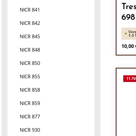
Tre
NICR 841
698
NICR 842
Vers
1-3 
NICR 845
Regulä
10,00 
NICR 848
Pr
NICR 850
NICR 855
11.76
NICR 858
NICR 859
NICR 877
NICR 930