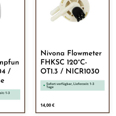
Nivona Flowmeter
mpfun
FHKSC 120°C-
4 /
OT1.3 / NICR1030
se
Sofort verfügbar, Lieferzeit: 1-3
Tage
it: 1-3
Regulärer Preis:
14,00 €