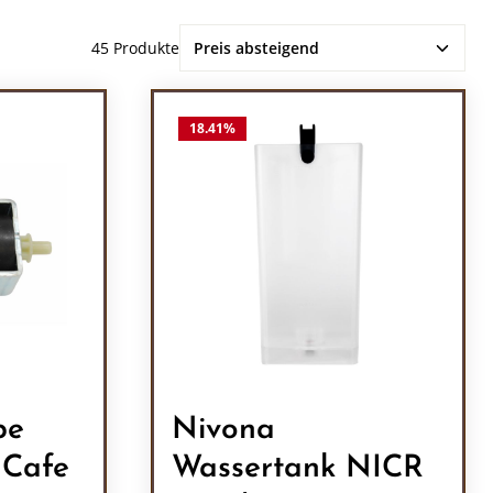
45 Produkte
18.41
%
pe
Nivona
 Cafe
Wassertank NICR