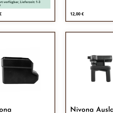
rt verfügbar, Lieferzeit: 1-3
e
rer Preis:
Regulärer Preis:
€
12,00 €
odukt Anzahl: Gib den gewünschten Wert 
Produkt Anzah
ona
Nivona Ausl