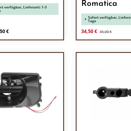
Romatica
rt verfügbar, Lieferzeit: 1-3
e
Sofort verfügbar, Lieferze
Tage
Regulärer Preis:
Verkaufspreis:
50 €
34,50 €
45,00 €
Produkt Anzah