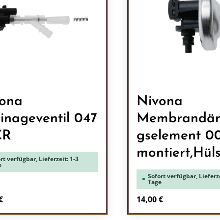
ona
Nivona
inageventil 047
Membrandä
CR
gselement 00
montiert,Hül
rt verfügbar, Lieferzeit: 1-3
e
Sofort verfügbar, Lieferze
Tage
rer Preis:
Regulärer Preis:
€
14,00 €