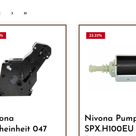
2
Seite
%
23.33
%
ona
Nivona Pum
heinheit 047
SPX.H100EU