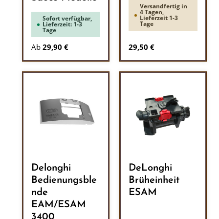
Versandfertig in
4 Tagen,
Lieferzeit 1-3
Sofort verfügbar,
Tage
Lieferzeit: 1-3
Tage
Regulärer Preis:
Ab
29,90 €
29,50 €
Delonghi
DeLonghi
Bedienungsble
Brüheinheit
nde
ESAM
EAM/ESAM
3400