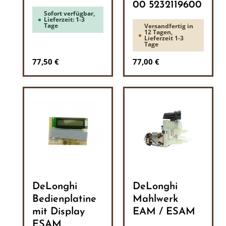
00 5232119600
Sofort verfügbar,
Lieferzeit: 1-3
Tage
Versandfertig in
12 Tagen,
Lieferzeit 1-3
Tage
Regulärer Preis:
Regulärer Preis:
77,50 €
77,00 €
DeLonghi
DeLonghi
Bedienplatine
Mahlwerk
mit Display
EAM / ESAM
ESAM