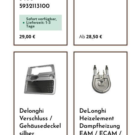
5932113100
Sofort verfügbar,
Lieferzeit: 1-3
Tage
Regulärer Preis:
29,00 €
Ab
28,50 €
Delonghi
DeLonghi
Verschluss /
Heizelement
Gehäusedeckel
Dampfheizung
silber
EAM / ECAM /