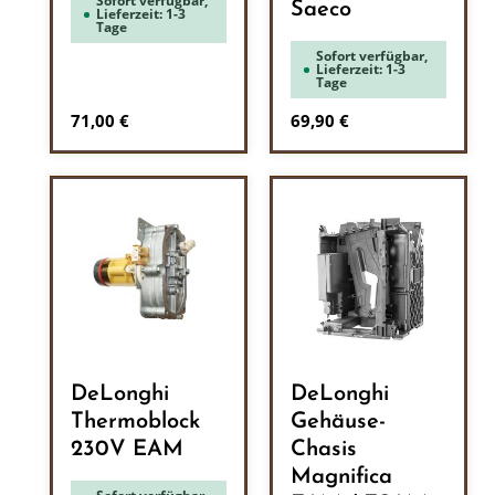
Sofort verfügbar,
Saeco
Lieferzeit: 1-3
Tage
Sofort verfügbar,
Lieferzeit: 1-3
Tage
Regulärer Preis:
Regulärer Preis:
71,00 €
69,90 €
DeLonghi
DeLonghi
Thermoblock
Gehäuse-
230V EAM
Chasis
Magnifica