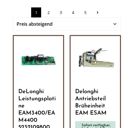
1
2
3
4
5
Seite
Seite
Seite
Seite
Seite
DeLonghi
Delonghi
Leistungsplati
Antriebsteil
ne
Brüheinheit
EAM3400/EA
EAM ESAM
M4400
Sofort verfügbar,
5232109800