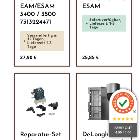
EAM/ESAM
ESAM
3400 / 3500
Sofort verfügbar,
7313224471
Lieferzeit: 1-3
Tage
Versandfertig in
12 Tagen,
Lieferzeit 1-3
Tage
Regulärer Preis:
Regulärer Preis:
27,90 €
25,85 €
SEHR GUT
4.99
/ 5.00
Reparatur-Set
DeLonghi Tür