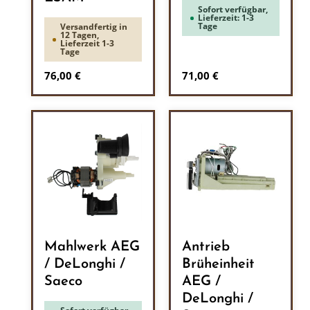
Sofort verfügbar,
Lieferzeit: 1-3
Tage
Versandfertig in
12 Tagen,
Lieferzeit 1-3
Tage
Regulärer Preis:
Regulärer Preis:
76,00 €
71,00 €
Mahlwerk AEG
Antrieb
/ DeLonghi /
Brüheinheit
Saeco
AEG /
DeLonghi /