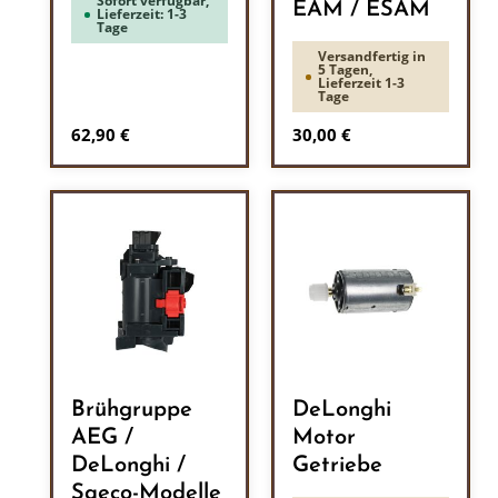
Sofort verfügbar,
EAM / ESAM
Lieferzeit: 1-3
Tage
Versandfertig in
5 Tagen,
Lieferzeit 1-3
Tage
Regulärer Preis:
Regulärer Preis:
62,90 €
30,00 €
Brühgruppe
DeLonghi
AEG /
Motor
DeLonghi /
Getriebe
Saeco-Modelle