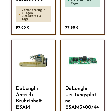
Lieferzeit: 1-3
Tage
Versandfertig in
4 Tagen,
Lieferzeit 1-3
Tage
Regulärer Preis:
Regulärer Preis:
97,00 €
77,50 €
DeLonghi
DeLonghi
Antrieb
Leistungsplati
Brüheinheit
ne
ESAM
ESAM3400/44