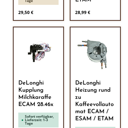
ETAM
Tage
Regulärer Preis:
Regulärer Preis:
29,50 €
28,99 €
DeLonghi
DeLonghi
Kupplung
Heizung rund
Milchkaraffe
zu
ECAM 28.46x
Kaffeevollauto
mat ECAM /
Sofort verfügbar,
ESAM / ETAM
Lieferzeit: 1-3
Tage