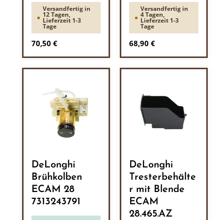
Versandfertig in
Versandfertig in
12 Tagen,
4 Tagen,
Lieferzeit 1-3
Lieferzeit 1-3
Tage
Tage
Regulärer Preis:
Regulärer Preis:
70,50 €
68,90 €
DeLonghi
DeLonghi
Brühkolben
Tresterbehälte
ECAM 28
r mit Blende
7313243791
ECAM
28.465.AZ