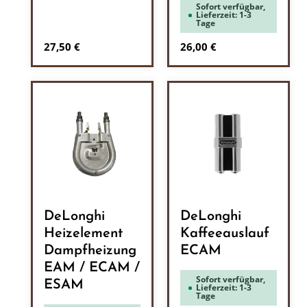
Sofort verfügbar,
Lieferzeit: 1-3
Tage
Regulärer Preis:
Regulärer Preis:
27,50 €
26,00 €
DeLonghi
DeLonghi
Heizelement
Kaffeeauslauf
Dampfheizung
ECAM
EAM / ECAM /
Sofort verfügbar,
ESAM
Lieferzeit: 1-3
Tage