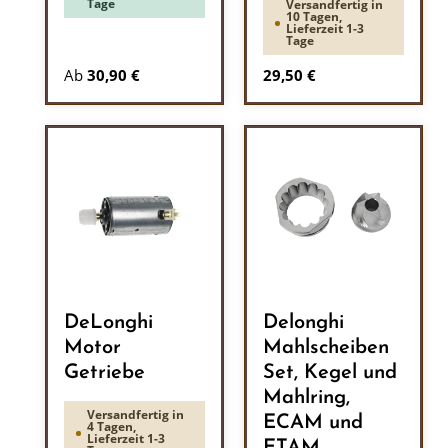
Tage
Versandfertig in
10 Tagen,
Lieferzeit 1-3
Tage
Regulärer Preis:
Ab
30,90 €
29,50 €
DeLonghi
Delonghi
Motor
Mahlscheiben
Getriebe
Set, Kegel und
Mahlring,
Versandfertig in
ECAM und
4 Tagen,
Lieferzeit 1-3