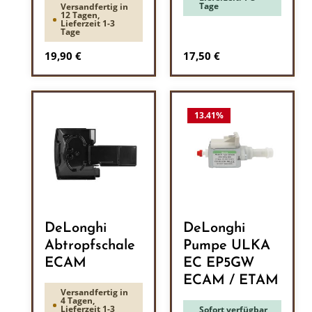
Tage
Versandfertig in
12 Tagen,
Lieferzeit 1-3
Tage
Regulärer Preis:
Regulärer Preis:
19,90 €
17,50 €
13.41
%
DeLonghi
DeLonghi
Abtropfschale
Pumpe ULKA
ECAM
EC EP5GW
ECAM / ETAM
Versandfertig in
4 Tagen,
Lieferzeit 1-3
Sofort verfügbar,