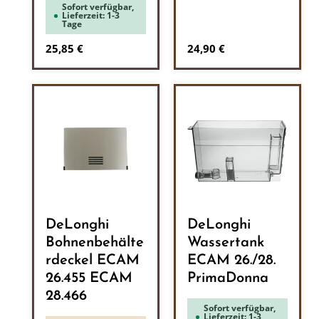
Sofort verfügbar,
Lieferzeit: 1-3
Tage
Regulärer Preis:
Regulärer Preis:
25,85 €
24,90 €
DeLonghi
DeLonghi
Bohnenbehälte
Wassertank
rdeckel ECAM
ECAM 26./28.
26.455 ECAM
PrimaDonna
28.466
Sofort verfügbar,
Lieferzeit: 1-3