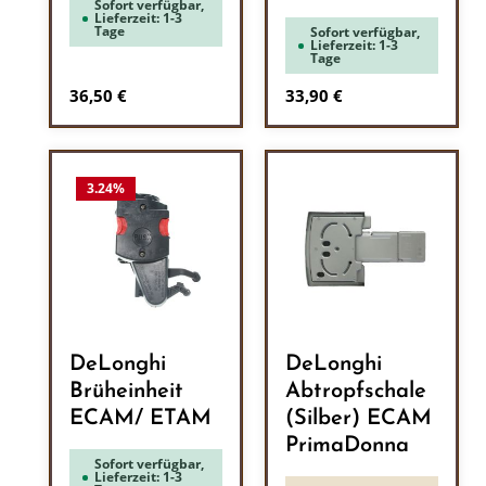
Sofort verfügbar,
Lieferzeit: 1-3
Tage
Sofort verfügbar,
Lieferzeit: 1-3
Tage
Regulärer Preis:
Regulärer Preis:
36,50 €
33,90 €
3.24
%
DeLonghi
DeLonghi
Brüheinheit
Abtropfschale
ECAM/ ETAM
(Silber) ECAM
PrimaDonna
Sofort verfügbar,
Lieferzeit: 1-3