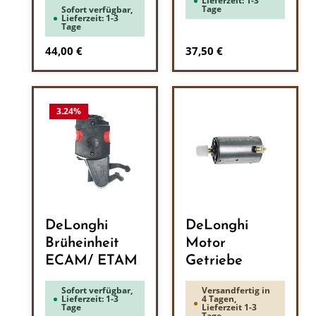
Lieferzeit: 1-3
Tage
Sofort verfügbar,
Lieferzeit: 1-3
Tage
Regulärer Preis:
Regulärer Preis:
44,00 €
37,50 €
3.24
%
DeLonghi
DeLonghi
Brüheinheit
Motor
ECAM/ ETAM
Getriebe
Sofort verfügbar,
Versandfertig in
Lieferzeit: 1-3
4 Tagen,
Tage
Lieferzeit 1-3
Tage