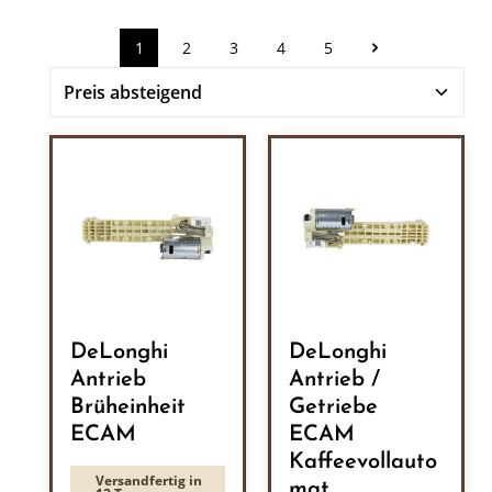
1
2
3
4
5
Seite
Seite
Seite
Seite
Seite
DeLonghi
DeLonghi
Antrieb
Antrieb /
Brüheinheit
Getriebe
ECAM
ECAM
Kaffeevollauto
Versandfertig in
mat