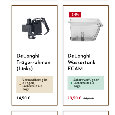
9.4
%
DeLonghi
DeLonghi
Trägerrahmen
Wassertank
(Links)
ECAM
Versandfertig in
Sofort verfügbar,
2 Tagen,
Lieferzeit: 1-3
Lieferzeit 4-5
Tage
Tage
Regulärer Preis:
Regulärer Preis:
Verkaufspreis:
14,50 €
13,50 €
14,90 €