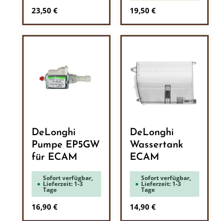
Regulärer Preis:
Regulärer Preis:
23,50 €
19,50 €
DeLonghi
DeLonghi
Pumpe EP5GW
Wassertank
für ECAM
ECAM
Sofort verfügbar,
Sofort verfügbar,
Lieferzeit: 1-3
Lieferzeit: 1-3
Tage
Tage
Regulärer Preis:
Regulärer Preis:
16,90 €
14,90 €