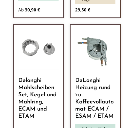
Regulärer Preis:
Ab
30,90 €
29,50 €
Delonghi
DeLonghi
Mahlscheiben
Heizung rund
Set, Kegel und
zu
Mahlring,
Kaffeevollauto
ECAM und
mat ECAM /
ETAM
ESAM / ETAM