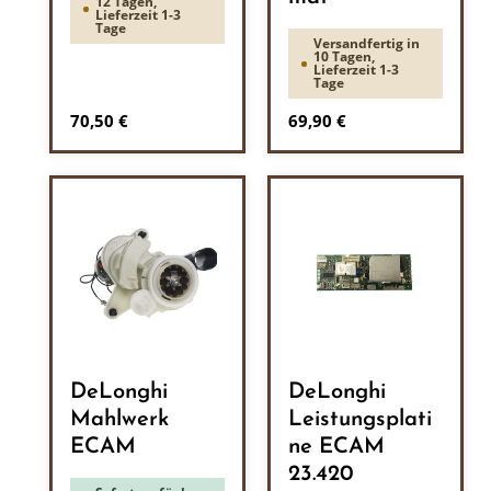
12 Tagen,
Lieferzeit 1-3
Tage
Versandfertig in
10 Tagen,
Lieferzeit 1-3
Tage
Regulärer Preis:
Regulärer Preis:
70,50 €
69,90 €
DeLonghi
DeLonghi
Mahlwerk
Leistungsplati
ECAM
ne ECAM
23.420