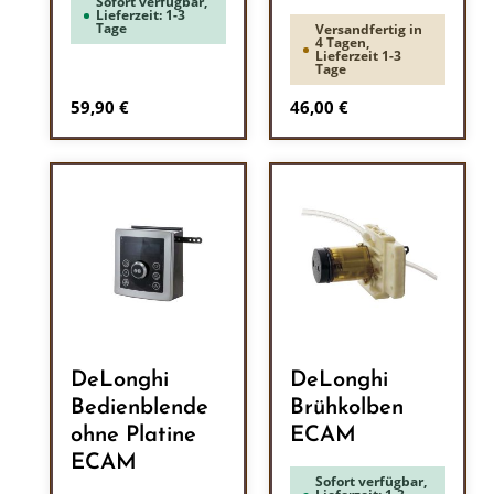
Sofort verfügbar,
Lieferzeit: 1-3
Tage
Versandfertig in
4 Tagen,
Lieferzeit 1-3
Tage
Regulärer Preis:
Regulärer Preis:
59,90 €
46,00 €
DeLonghi
DeLonghi
Bedienblende
Brühkolben
ohne Platine
ECAM
ECAM
Sofort verfügbar,