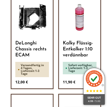
DeLonghi
Kalky Flüssig-
Chassis rechts
Entkalker 1:10
ECAM
verdünnbar
Versandfertig in
Sofort verfügbar,
4 Tagen,
Lieferzeit: 1-3
Lieferzeit 1-3
Tage
Tage
Regulärer Preis:
Regulärer Preis:
12,00 €
11,90 €
SEHR GUT
4.99
/ 5.00