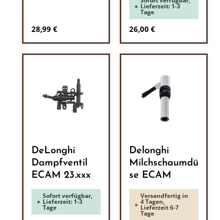
Sofort verfügbar,
Lieferzeit: 1-3
Tage
Regulärer Preis:
Regulärer Preis:
28,99 €
26,00 €
DeLonghi
Delonghi
Dampfventil
Milchschaumdü
ECAM 23.xxx
se ECAM
Sofort verfügbar,
Versandfertig in
Lieferzeit: 1-3
4 Tagen,
Tage
Lieferzeit 6-7
Tage