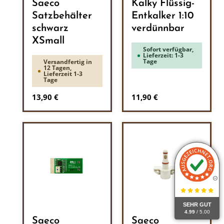
Saeco
Kalky Flüssig-
Satzbehälter
Entkalker 1:10
schwarz
verdünnbar
XSmall
Sofort verfügbar,
Lieferzeit: 1-3
Tage
Versandfertig in
12 Tagen,
Lieferzeit 1-3
Tage
Regulärer Preis:
Regulärer Preis:
13,90 €
11,90 €
SEHR GUT
4.99
/ 5.00
Saeco
Saeco