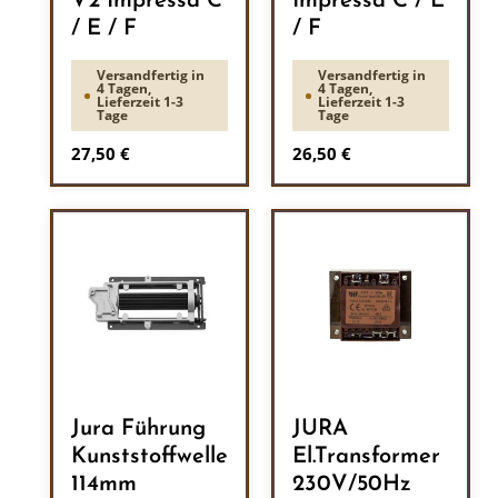
V2 Impressa C
Impressa C / E
/ E / F
/ F
Versandfertig in
Versandfertig in
4 Tagen,
4 Tagen,
Lieferzeit 1-3
Lieferzeit 1-3
Tage
Tage
Regulärer Preis:
Regulärer Preis:
27,50 €
26,50 €
Jura Führung
JURA
Kunststoffwelle
El.Transformer
114mm
230V/50Hz