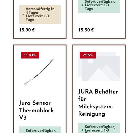
Sofort verfügbar,
Lieferzeit: 1-3
Tage
Versandfertig in
4 Tagen,
Lieferzeit 1-3
Tage
Regulärer Preis:
Regulärer Preis:
15,90 €
15,50 €
11.83
%
21.5
%
JURA Behälter
für
Jura Sensor
Milchsystem-
Thermoblock
Reinigung
V3
Sofort verfügbar,
Lieferzeit: 1-3
Sofort verfügbar,