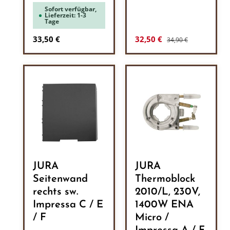
Sofort verfügbar,
Lieferzeit: 1-3
Tage
Regulärer Preis:
Regulärer Preis:
Verkaufspreis:
33,50 €
32,50 €
34,90 €
JURA
JURA
Seitenwand
Thermoblock
rechts sw.
2010/L, 230V,
Impressa C / E
1400W ENA
/ F
Micro /