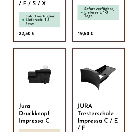
/ F / S / X
Sofort verfügbar,
Lieferzeit: 1-3
Tage
Sofort verfügbar,
Lieferzeit: 1-3
Tage
Regulärer Preis:
Regulärer Preis:
22,50 €
19,50 €
Jura
JURA
Druckknopf
Tresterschale
Impressa C
Impressa C / E
/ F