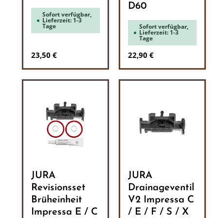
D60
Sofort verfügbar,
Lieferzeit: 1-3
Tage
Sofort verfügbar,
Lieferzeit: 1-3
Tage
Regulärer Preis:
Regulärer Preis:
23,50 €
22,90 €
JURA
JURA
Revisionsset
Drainageventil
Brüheinheit
V2 Impressa C
Impressa E / C
/ E / F / S / X