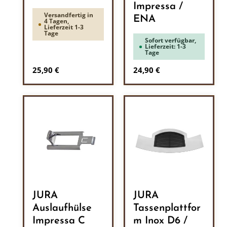
Impressa /
Versandfertig in
ENA
4 Tagen,
Lieferzeit 1-3
Tage
Sofort verfügbar,
Lieferzeit: 1-3
Tage
Regulärer Preis:
Regulärer Preis:
25,90 €
24,90 €
JURA
JURA
Auslaufhülse
Tassenplattfor
Impressa C
m Inox D6 /