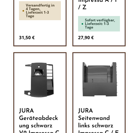
Impressa A / F
Versandfertig in
/ Z
4 Tagen,
Lieferzeit 1-3
Tage
Sofort verfügbar,
Lieferzeit: 1-3
Tage
Regulärer Preis:
Regulärer Preis:
31,50 €
27,90 €
JURA
JURA
Geräteabdeck
Seitenwand
ung schwarz
links schwarz