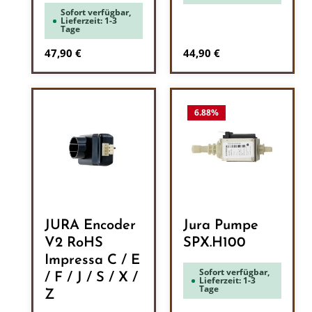
Sofort verfügbar,
Lieferzeit: 1-3
Tage
Regulärer Preis:
Regulärer Preis:
47,90 €
44,90 €
6.88
%
JURA Encoder
Jura Pumpe
V2 RoHS
SPX.H100
Impressa C / E
Sofort verfügbar,
/ F / J / S / X /
Lieferzeit: 1-3
Tage
Z