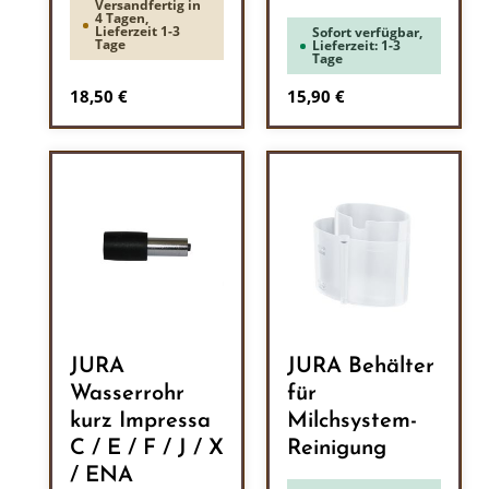
Versandfertig in
4 Tagen,
Lieferzeit 1-3
Sofort verfügbar,
Tage
Lieferzeit: 1-3
Tage
Regulärer Preis:
Regulärer Preis:
18,50 €
15,90 €
JURA
JURA Behälter
Wasserrohr
für
kurz Impressa
Milchsystem-
C / E / F / J / X
Reinigung
/ ENA