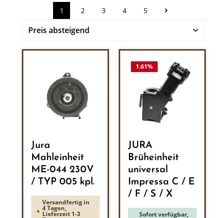
1
2
3
4
5
Seite
Seite
Seite
Seite
Seite
1.61
%
Jura
JURA
Mahleinheit
Brüheinheit
ME-044 230V
universal
/ TYP 005 kpl.
Impressa C / E
/ F / S / X
Versandfertig in
4 Tagen,
Lieferzeit 1-3
Sofort verfügbar,