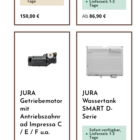
Tage
Lieferzeit: 1-3
Tage
Regulärer Preis:
150,00 €
Ab
86,90 €
JURA
JURA
Getriebemotor
Wassertank
mit
SMART D-
Antriebszahnr
Serie
ad Impressa C
Sofort verfügbar,
/ E / F u.a.
Lieferzeit: 1-3
Tage