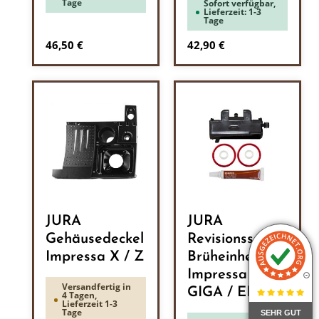
Tage
Sofort verfügbar,
Lieferzeit: 1-3
Tage
Regulärer Preis:
Regulärer Preis:
46,50 €
42,90 €
JURA
JURA
Gehäusedeckel
Revisionsset
Impressa X / Z
Brüheinheit
Impressa /
Versandfertig in
GIGA / ENA
4 Tagen,
Lieferzeit 1-3
Tage
SEHR GUT