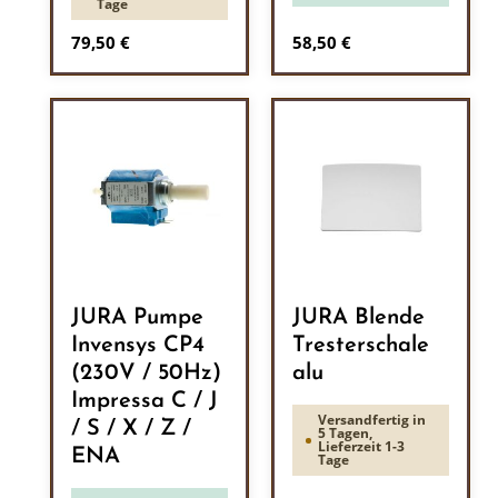
Tage
Regulärer Preis:
Regulärer Preis:
79,50 €
58,50 €
JURA Pumpe
JURA Blende
Invensys CP4
Tresterschale
(230V / 50Hz)
alu
Impressa C / J
Versandfertig in
/ S / X / Z /
5 Tagen,
Lieferzeit 1-3
ENA
Tage