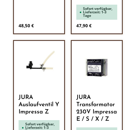
Sofort verfügbar,
Lieferzeit: 1-3
Tage
Regulärer Preis:
Regulärer Preis:
48,50 €
47,90 €
JURA
JURA
Auslaufventil Y
Transformator
Impressa Z
230V Impressa
E / S / X / Z
Sofort verfügbar,
Lieferzeit: 1-3