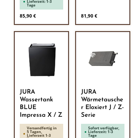
Lieferzeit: 1-3
Tage
Regulärer Preis:
Regulärer Preis:
85,90 €
81,90 €
JURA
JURA
Wassertank
Wärmetausche
BLUE
r Eloxiert J / Z-
Impressa X / Z
Serie
Versandfertig in
Sofort verfügbar,
5 Tagen,
Lieferzeit: 1-3
Lieferzeit 1-3
Tage