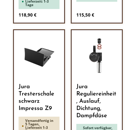
Lieferzeit: 1-3
Tage
Regulärer Preis:
Regulärer Preis:
118,90 €
115,50 €
Jura
Jura
Tresterschale
Reguliereinheit
schwarz
, Auslauf,
Impressa Z9
Dichtung,
Dampfdüse
Versandfertig in
5 Tagen,
Lieferzeit 1-3
Sofort verfügbar,