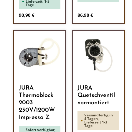
Lieferzeit: 1-3
Tage
Regulärer Preis:
Regulärer Preis:
90,90 €
86,90 €
JURA
JURA
Thermoblock
Quetschventil
2003
vormontiert
230V/1200W
Versandfertig in
Impressa Z
4 Tagen,
Lieferzeit 1-3
Tage
Sofort verfügbar,