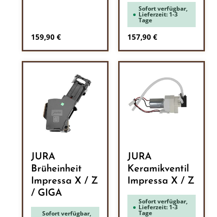
Sofort verfügbar,
Lieferzeit: 1-3
Tage
Regulärer Preis:
Regulärer Preis:
159,90 €
157,90 €
JURA
JURA
Brüheinheit
Keramikventil
Impressa X / Z
Impressa X / Z
/ GIGA
Sofort verfügbar,
Lieferzeit: 1-3
Tage
Sofort verfügbar,