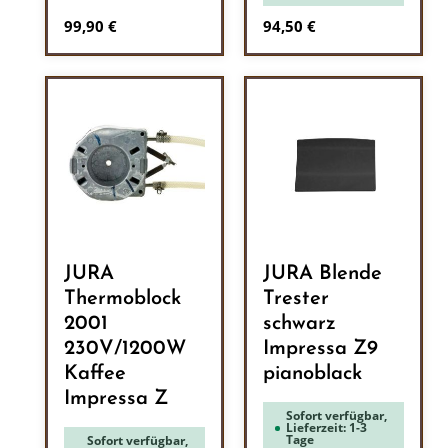
Regulärer Preis:
Regulärer Preis:
99,90 €
94,50 €
JURA
JURA Blende
Thermoblock
Trester
2001
schwarz
230V/1200W
Impressa Z9
Kaffee
pianoblack
Impressa Z
Sofort verfügbar,
Lieferzeit: 1-3
Tage
Sofort verfügbar,