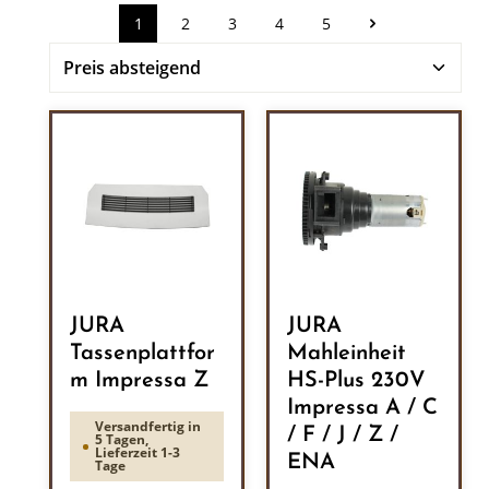
1
2
3
4
5
Seite
Seite
Seite
Seite
Seite
JURA
JURA
Tassenplattfor
Mahleinheit
m Impressa Z
HS-Plus 230V
Impressa A / C
Versandfertig in
/ F / J / Z /
5 Tagen,
Lieferzeit 1-3
ENA
Tage