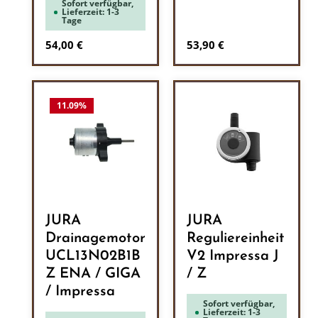
Sofort verfügbar,
Lieferzeit: 1-3
Tage
Regulärer Preis:
Regulärer Preis:
54,00 €
53,90 €
11.09
%
JURA
JURA
Drainagemotor
Reguliereinheit
UCL13N02B1B
V2 Impressa J
Z ENA / GIGA
/ Z
/ Impressa
Sofort verfügbar,
Lieferzeit: 1-3