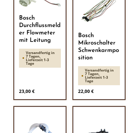
Bosch
Durchflussmeld
er Flowmeter
Bosch
mit Leitung
Mikroschalter
Schwenkarmpo
Versandfertig in
7 Tagen,
sition
Lieferzeit 1-3
Tage
Versandfertig in
7 Tagen,
Lieferzeit 1-3
Tage
Regulärer Preis:
Regulärer Preis:
23,00 €
22,00 €