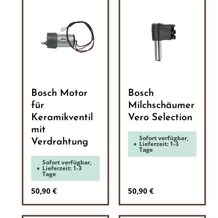
Bosch Motor
Bosch
für
Milchschäumer
Keramikventil
Vero Selection
mit
Sofort verfügbar,
Verdrahtung
Lieferzeit: 1-3
Tage
Sofort verfügbar,
Lieferzeit: 1-3
Tage
Regulärer Preis:
Regulärer Preis:
50,90 €
50,90 €