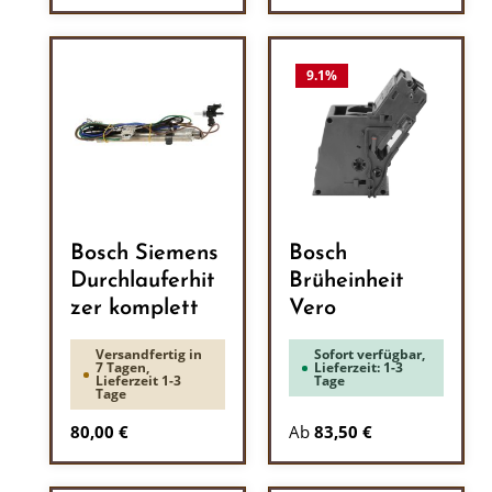
9.1
%
Bosch Siemens
Bosch
Durchlauferhit
Brüheinheit
zer komplett
Vero
Versandfertig in
Sofort verfügbar,
7 Tagen,
Lieferzeit: 1-3
Lieferzeit 1-3
Tage
Tage
Regulärer Preis:
80,00 €
Ab
83,50 €