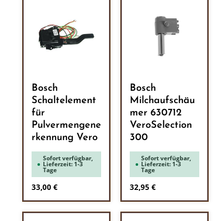
Bosch
Bosch
Schaltelement
Milchaufschäu
für
mer 630712
Pulvermengene
VeroSelection
rkennung Vero
300
Sofort verfügbar,
Sofort verfügbar,
Lieferzeit: 1-3
Lieferzeit: 1-3
Tage
Tage
Regulärer Preis:
Regulärer Preis:
33,00 €
32,95 €