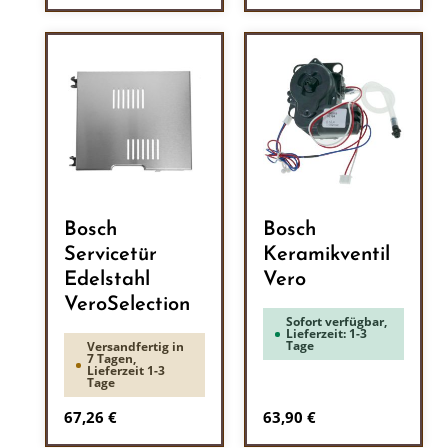
Bosch
Bosch
Servicetür
Keramikventil
Edelstahl
Vero
VeroSelection
Sofort verfügbar,
Lieferzeit: 1-3
Tage
Versandfertig in
7 Tagen,
Lieferzeit 1-3
Tage
Regulärer Preis:
Regulärer Preis:
67,26 €
63,90 €