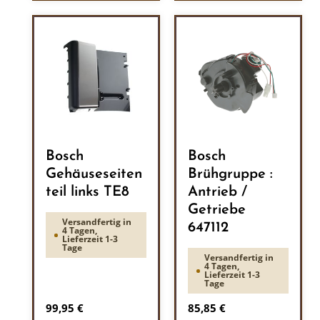
Bosch
Bosch
Gehäuseseiten
Brühgruppe :
teil links TE8
Antrieb /
Getriebe
Versandfertig in
647112
4 Tagen,
Lieferzeit 1-3
Tage
Versandfertig in
4 Tagen,
Lieferzeit 1-3
Tage
Regulärer Preis:
Regulärer Preis:
99,95 €
85,85 €