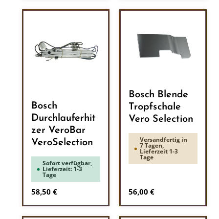
Bosch Blende
Bosch
Tropfschale
Durchlauferhit
Vero Selection
zer VeroBar
Versandfertig in
VeroSelection
7 Tagen,
Lieferzeit 1-3
Tage
Sofort verfügbar,
Lieferzeit: 1-3
Tage
Regulärer Preis:
Regulärer Preis:
58,50 €
56,00 €