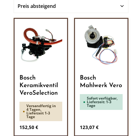
Bosch
Bosch
Keramikventil
Mahlwerk Vero
VeroSelection
Sofort verfügbar,
Lieferzeit: 1-3
Tage
Versandfertig in
4 Tagen,
Lieferzeit 1-3
Tage
Regulärer Preis:
Regulärer Preis:
152,50 €
123,07 €