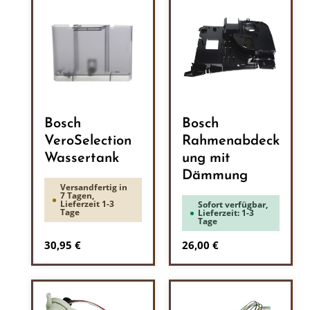
Bosch
Bosch
VeroSelection
Rahmenabdeck
Wassertank
ung mit
Dämmung
Versandfertig in
7 Tagen,
Lieferzeit 1-3
Sofort verfügbar,
Tage
Lieferzeit: 1-3
Tage
Regulärer Preis:
Regulärer Preis:
30,95 €
26,00 €