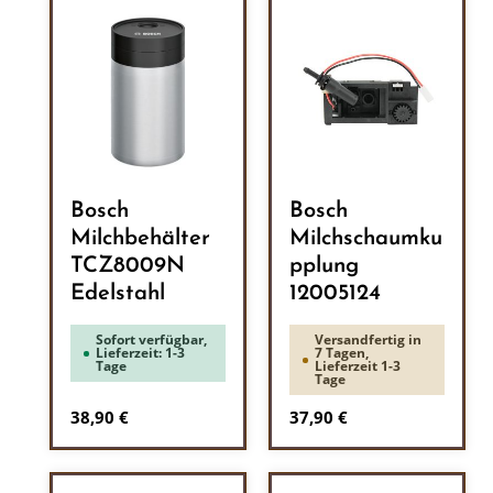
Bosch
Bosch
Milchbehälter
Milchschaumku
TCZ8009N
pplung
Edelstahl
12005124
Sofort verfügbar,
Versandfertig in
Lieferzeit: 1-3
7 Tagen,
Tage
Lieferzeit 1-3
Tage
Regulärer Preis:
Regulärer Preis:
38,90 €
37,90 €