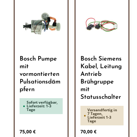
Bosch Pumpe
Bosch Siemens
mit
Kabel, Leitung
vormontierten
Antrieb
Pulsationsdäm
Brühgruppe
pfern
mit
Statusschalter
Sofort verfügbar,
Lieferzeit: 1-3
Tage
Versandfertig in
7 Tagen,
Lieferzeit 1-3
Tage
Regulärer Preis:
Regulärer Preis:
75,00 €
70,00 €