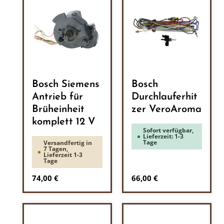
Bosch Siemens
Bosch
Antrieb für
Durchlauferhit
Brüheinheit
zer VeroAroma
komplett 12 V
Sofort verfügbar,
Lieferzeit: 1-3
Tage
Versandfertig in
7 Tagen,
Lieferzeit 1-3
Tage
Regulärer Preis:
Regulärer Preis:
74,00 €
66,00 €