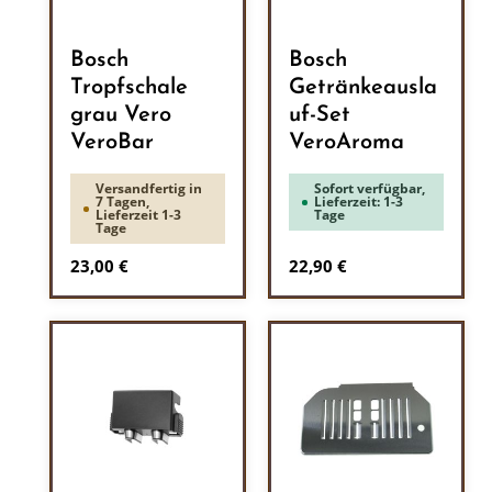
Bosch
Bosch
Tropfschale
Getränkeausla
grau Vero
uf-Set
VeroBar
VeroAroma
Versandfertig in
Sofort verfügbar,
7 Tagen,
Lieferzeit: 1-3
Lieferzeit 1-3
Tage
Tage
Regulärer Preis:
Regulärer Preis:
23,00 €
22,90 €