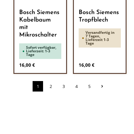
Bosch Siemens
Bosch Siemens
Kabelbaum
Tropfblech
mit
Versandfertig in
Mikroschalter
7 Tagen,
Lieferzeit 1-3
Tage
Sofort verfügbar,
Lieferzeit: 1-3
Tage
Regulärer Preis:
Regulärer Preis:
16,00 €
16,00 €
1
2
3
4
5
Seite
Seite
Seite
Seite
Seite