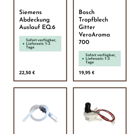
Siemens
Bosch
Abdeckung
Tropfblech
Auslauf EQ.6
Gitter
VeroAroma
Sofort verfügbar,
700
Lieferzeit: 1-3
Tage
Sofort verfügbar,
Lieferzeit: 1-3
Tage
Regulärer Preis:
Regulärer Preis:
22,50 €
19,95 €