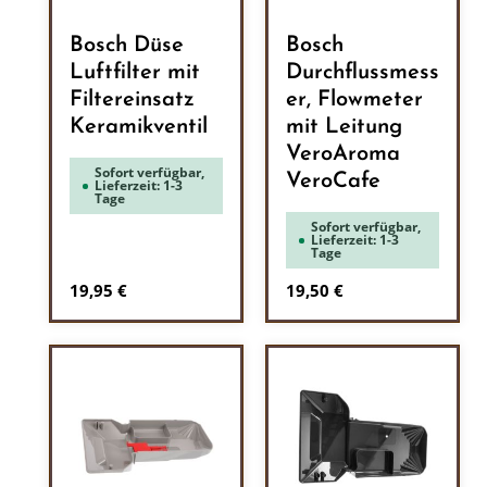
Bosch Düse
Bosch
Luftfilter mit
Durchflussmess
Filtereinsatz
er, Flowmeter
Keramikventil
mit Leitung
VeroAroma
Sofort verfügbar,
VeroCafe
Lieferzeit: 1-3
Tage
Sofort verfügbar,
Lieferzeit: 1-3
Tage
Regulärer Preis:
Regulärer Preis:
19,95 €
19,50 €