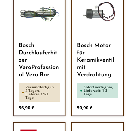
Bosch
Bosch Motor
Durchlauferhit
für
zer
Keramikventil
VeroProfession
mit
al Vero Bar
Verdrahtung
Versandfertig in
Sofort verfügbar,
4 Tagen,
Lieferzeit: 1-3
Lieferzeit 1-3
Tage
Tage
Regulärer Preis:
Regulärer Preis:
56,90 €
50,90 €