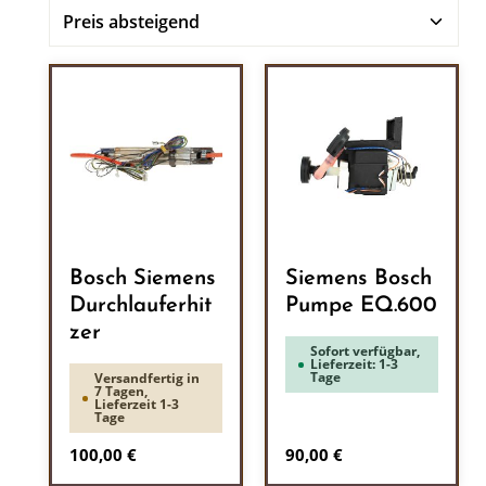
Bosch Siemens
Siemens Bosch
Durchlauferhit
Pumpe EQ.600
zer
Sofort verfügbar,
Lieferzeit: 1-3
Tage
Versandfertig in
7 Tagen,
Lieferzeit 1-3
Tage
Regulärer Preis:
Regulärer Preis:
100,00 €
90,00 €