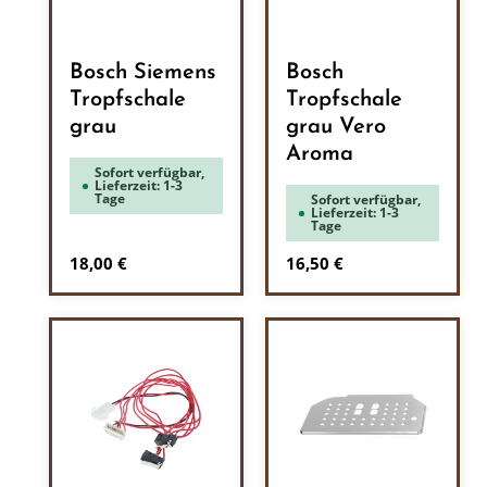
Bosch Siemens
Bosch
Tropfschale
Tropfschale
grau
grau Vero
Aroma
Sofort verfügbar,
Lieferzeit: 1-3
Tage
Sofort verfügbar,
Lieferzeit: 1-3
Tage
Regulärer Preis:
Regulärer Preis:
18,00 €
16,50 €