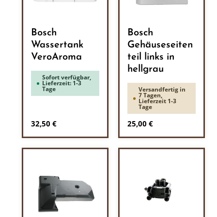
Bosch
Bosch
Wassertank
Gehäuseseiten
VeroAroma
teil links in
hellgrau
Sofort verfügbar,
Lieferzeit: 1-3
Tage
Versandfertig in
7 Tagen,
Lieferzeit 1-3
Tage
Regulärer Preis:
Regulärer Preis:
32,50 €
25,00 €