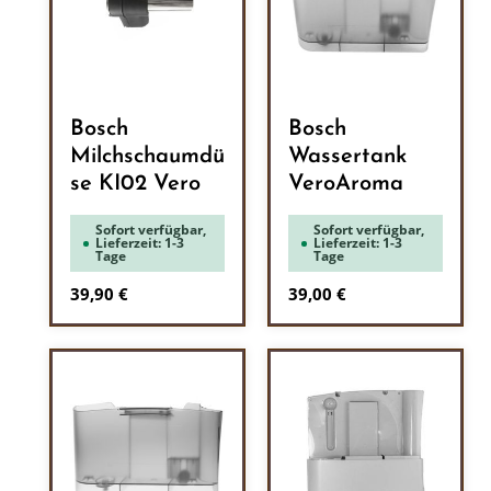
Bosch
Bosch
Milchschaumdü
Wassertank
se KI02 Vero
VeroAroma
Sofort verfügbar,
Sofort verfügbar,
Lieferzeit: 1-3
Lieferzeit: 1-3
Tage
Tage
Regulärer Preis:
Regulärer Preis:
39,90 €
39,00 €