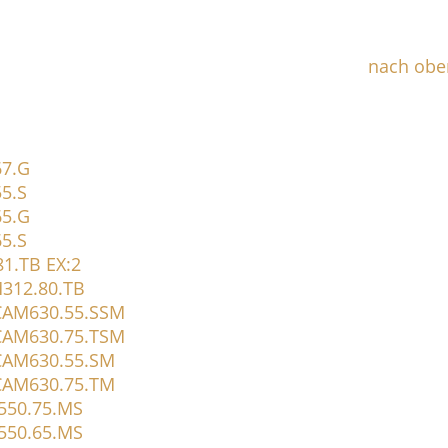
nach obe
67.G
55.S
65.G
65.S
1.TB EX:2
M312.80.TB
CAM630.55.SSM
CAM630.75.TSM
CAM630.55.SM
CAM630.75.TM
550.75.MS
550.65.MS