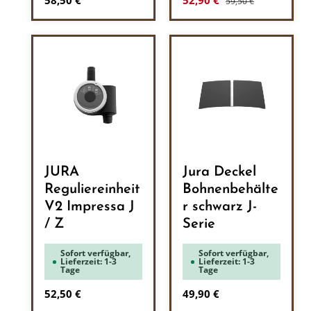
58,50 €
52,90 €
59,50 €
JURA
Jura Deckel
Reguliereinheit
Bohnenbehälte
V2 Impressa J
r schwarz J-
/ Z
Serie
Sofort verfügbar,
Sofort verfügbar,
Lieferzeit: 1-3
Lieferzeit: 1-3
Tage
Tage
Regulärer Preis:
Regulärer Preis:
52,50 €
49,90 €