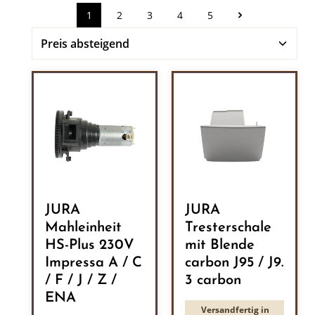
1
2
3
4
5
Seite
Seite
Seite
Seite
Seite
JURA
JURA
Mahleinheit
Tresterschale
HS-Plus 230V
mit Blende
Impressa A / C
carbon J95 / J9.
/ F / J / Z /
3 carbon
ENA
Versandfertig in