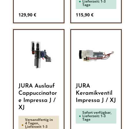
Lieferzeit: 1-3
Tage
Regulärer Preis:
Regulärer Preis:
129,90 €
115,90 €
JURA Auslauf
JURA
Cappuccinator
Keramikventil
e Impressa J /
Impressa J / XJ
XJ
Sofort verfügbar,
Lieferzeit: 1-3
Tage
Versandfertig in
4 Tagen,
Lieferzeit 1-3