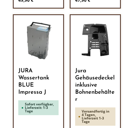
49,90 €
47,90 €
JURA
Jura
Wassertank
Gehäusedeckel
BLUE
inklusive
Impressa J
Bohnenbehälte
r
Sofort verfügbar,
Lieferzeit: 1-3
Tage
Versandfertig in
4 Tagen,
Lieferzeit 1-3
Tage