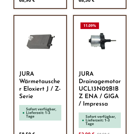
68,90 €
68,50 €
11.09
%
JURA
JURA
Wärmetausche
Drainagemotor
r Eloxiert J / Z-
UCL13N02B1B
Serie
Z ENA / GIGA
/ Impressa
Sofort verfügbar,
Lieferzeit: 1-3
Tage
Sofort verfügbar,
Lieferzeit: 1-3
Tage
Regulärer Preis:
Regulärer Preis:
Verkaufspreis: