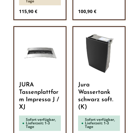
Tage
Regulärer Preis:
Regulärer Preis:
115,90 €
100,90 €
JURA
Jura
Tassenplattfor
Wassertank
m Impressa J /
schwarz soft.
XJ
(K)
Sofort verfügbar,
Sofort verfügbar,
Lieferzeit: 1-3
Lieferzeit: 1-3
Tage
Tage