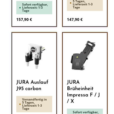
5 Tagen,
Lieferzeit 1-3
Sofort verfügbar,
Tage
Lieferzeit: 1-3
Tage
Regulärer Preis:
Regulärer Preis:
157,90 €
147,90 €
JURA Auslauf
JURA
J95 carbon
Brüheinheit
Impressa F / J
Versandfertig in
/ X
5 Tagen,
Lieferzeit 1-3
Tage
Sofort verfügbar,