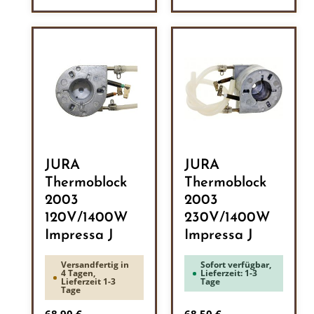
JURA
JURA
Thermoblock
Thermoblock
2003
2003
120V/1400W
230V/1400W
Impressa J
Impressa J
Versandfertig in
Sofort verfügbar,
4 Tagen,
Lieferzeit: 1-3
Lieferzeit 1-3
Tage
Tage
Regulärer Preis:
Regulärer Preis: