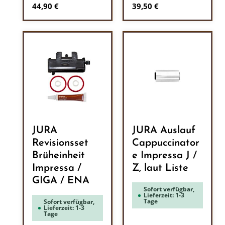
Regulärer Preis:
Regulärer Preis:
44,90 €
39,50 €
JURA
JURA Auslauf
Revisionsset
Cappuccinator
Brüheinheit
e Impressa J /
Impressa /
Z, laut Liste
GIGA / ENA
Sofort verfügbar,
Lieferzeit: 1-3
Tage
Sofort verfügbar,
Lieferzeit: 1-3
Tage