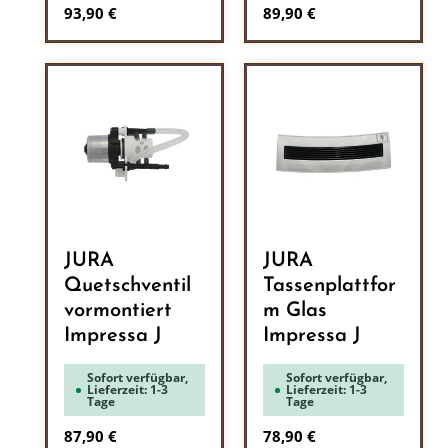
Regulärer Preis:
Regulärer Preis:
93,90 €
89,90 €
JURA
JURA
Quetschventil
Tassenplattfor
vormontiert
m Glas
Impressa J
Impressa J
Sofort verfügbar,
Sofort verfügbar,
Lieferzeit: 1-3
Lieferzeit: 1-3
Tage
Tage
Regulärer Preis:
Regulärer Preis:
87,90 €
78,90 €