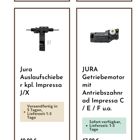
Jura
JURA
Auslaufschiebe
Getriebemotor
r kpl. Impressa
mit
J/X
Antriebszahnr
ad Impressa C
Versandfertig in
/ E / F u.a.
5 Tagen,
Lieferzeit 1-3
Tage
Sofort verfügbar,
Lieferzeit: 1-3
Tage
Regulärer Preis:
Regulärer Preis: