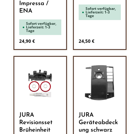
Impressa /
Sofort verfügbar,
ENA
Lieferzeit: 1-3
Tage
Sofort verfügbar,
Lieferzeit: 1-3
Tage
Regulärer Preis:
Regulärer Preis:
24,90 €
24,50 €
JURA
JURA
Revisionsset
Geräteabdeck
Brüheinheit
ung schwarz