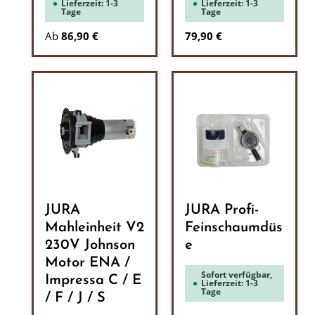
Lieferzeit: 1-3
Lieferzeit: 1-3
Tage
Tage
Regulärer Preis:
Ab
86,90 €
79,90 €
JURA
JURA Profi-
Mahleinheit V2
Feinschaumdüs
230V Johnson
e
Motor ENA /
Sofort verfügbar,
Impressa C / E
Lieferzeit: 1-3
Tage
/ F / J / S