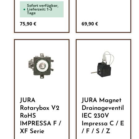
Sofort verfügbar,
Lieferzeit: 1-3
Tage
Regulärer Preis:
Regulärer Preis:
75,90 €
69,90 €
JURA
JURA Magnet
Rotarybox V2
Drainageventil
RoHS
IEC 230V
IMPRESSA F /
Impressa C / E
XF Serie
/ F / S / Z