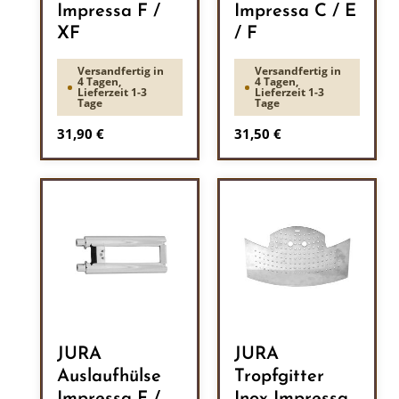
Impressa F /
Impressa C / E
XF
/ F
Versandfertig in
Versandfertig in
4 Tagen,
4 Tagen,
Lieferzeit 1-3
Lieferzeit 1-3
Tage
Tage
Regulärer Preis:
Regulärer Preis:
31,90 €
31,50 €
JURA
JURA
Auslaufhülse
Tropfgitter