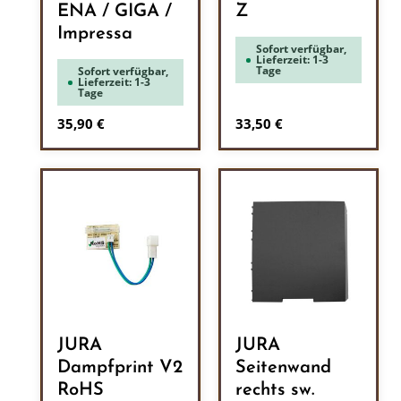
ENA / GIGA /
Z
Impressa
Sofort verfügbar,
Lieferzeit: 1-3
Tage
Sofort verfügbar,
Lieferzeit: 1-3
Tage
Regulärer Preis:
Regulärer Preis:
35,90 €
33,50 €
JURA
JURA
Dampfprint V2
Seitenwand
RoHS
rechts sw.