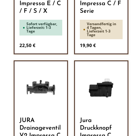
Impressa E / C
Impressa C / F
/ F / S / X
Serie
Sofort verfügbar,
Versandfertig in
Lieferzeit: 1-3
4 Tagen,
Tage
Lieferzeit 1-3
Tage
Regulärer Preis:
Regulärer Preis:
22,50 €
19,90 €
JURA
Jura
Drainageventil
Druckknopf
V2 Impressa C
Impressa C