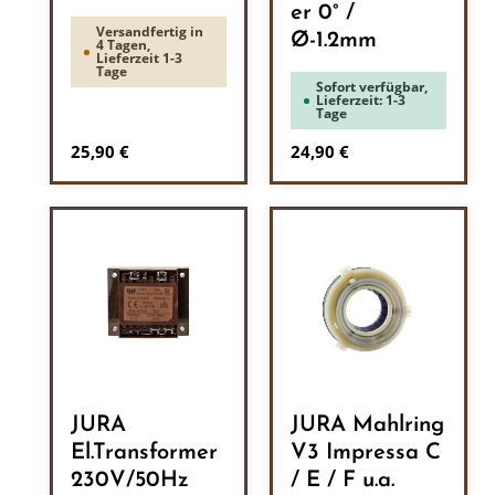
er 0° /
Versandfertig in
Ø-1.2mm
4 Tagen,
Lieferzeit 1-3
Tage
Sofort verfügbar,
Lieferzeit: 1-3
Tage
Regulärer Preis:
Regulärer Preis:
25,90 €
24,90 €
JURA
JURA Mahlring
El.Transformer
V3 Impressa C
230V/50Hz
/ E / F u.a.