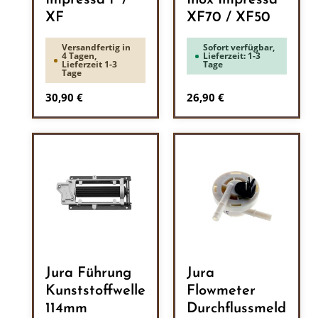
Impressa F /
Inox Impressa
XF
XF70 / XF50
Versandfertig in
Sofort verfügbar,
4 Tagen,
Lieferzeit: 1-3
Lieferzeit 1-3
Tage
Tage
Regulärer Preis:
Regulärer Preis:
30,90 €
26,90 €
Jura Führung
Jura
Kunststoffwelle
Flowmeter
114mm
Durchflussmeld