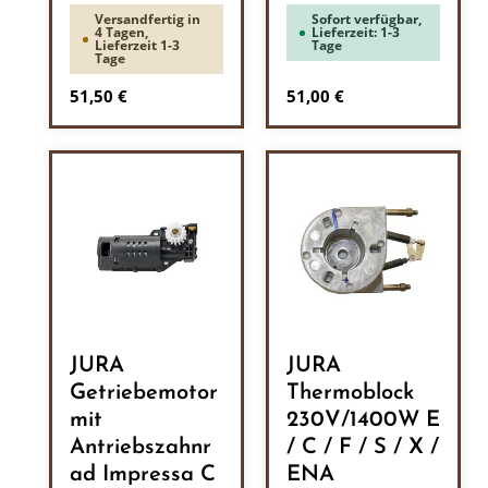
Versandfertig in
Sofort verfügbar,
4 Tagen,
Lieferzeit: 1-3
Lieferzeit 1-3
Tage
Tage
Regulärer Preis:
Regulärer Preis:
51,50 €
51,00 €
JURA
JURA
Getriebemotor
Thermoblock
mit
230V/1400W E
Antriebszahnr
/ C / F / S / X /
ad Impressa C
ENA