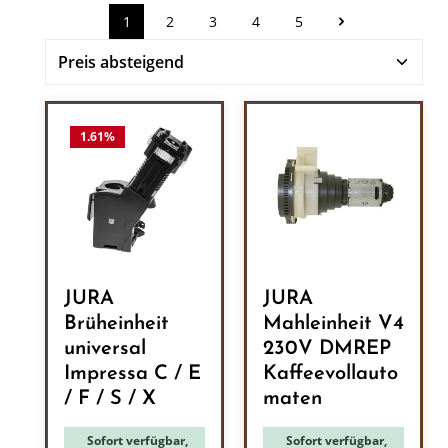
1
2
3
4
5
Seite
Seite
Seite
Seite
Seite
1.61
%
JURA
JURA
Brüheinheit
Mahleinheit V4
universal
230V DMREP
Impressa C / E
Kaffeevollauto
/ F / S / X
maten
Sofort verfügbar,
Sofort verfügbar,