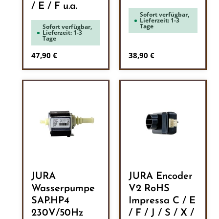
/ E / F u.a.
Sofort verfügbar,
Lieferzeit: 1-3
Tage
Sofort verfügbar,
Lieferzeit: 1-3
Tage
Regulärer Preis:
Regulärer Preis:
47,90 €
38,90 €
JURA
JURA Encoder
Wasserpumpe
V2 RoHS
SAP.HP4
Impressa C / E
230V/50Hz
/ F / J / S / X /