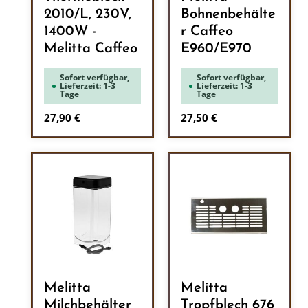
2010/L, 230V,
Bohnenbehälte
1400W -
r Caffeo
Melitta Caffeo
E960/E970
Sofort verfügbar,
Sofort verfügbar,
Lieferzeit: 1-3
Lieferzeit: 1-3
Tage
Tage
Regulärer Preis:
Regulärer Preis:
27,90 €
27,50 €
Melitta
Melitta
Milchbehälter
Tropfblech 676