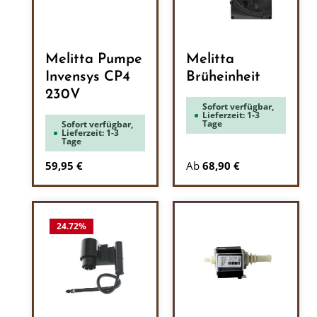
Melitta Pumpe
Melitta
Invensys CP4
Brüheinheit
230V
Sofort verfügbar,
Lieferzeit: 1-3
Tage
Sofort verfügbar,
Lieferzeit: 1-3
Tage
Regulärer Preis:
59,95 €
Ab
68,90 €
24.72
%