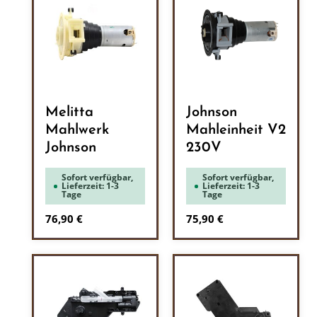
Melitta
Johnson
Mahlwerk
Mahleinheit V2
Johnson
230V
Sofort verfügbar,
Sofort verfügbar,
Lieferzeit: 1-3
Lieferzeit: 1-3
Tage
Tage
Regulärer Preis:
Regulärer Preis:
76,90 €
75,90 €