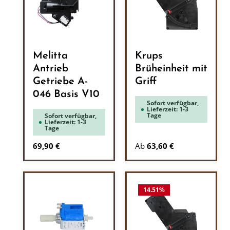
Melitta
Krups
Antrieb
Brüheinheit mit
Getriebe A-
Griff
046 Basis V10
Sofort verfügbar,
Lieferzeit: 1-3
Tage
Sofort verfügbar,
Lieferzeit: 1-3
Tage
Regulärer Preis:
69,90 €
Ab
63,60 €
14.51
%