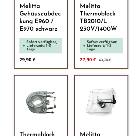
Melitta
Melitta
Gehäuseabdec
Thermoblock
kung E960 /
TB2010/L
E970 schwarz
230V/1400W
Sofort verfügbar,
Sofort verfügbar,
Lieferzeit: 1-3
Lieferzeit: 1-3
Tage
Tage
Regulärer Preis:
Regulärer Preis:
Verkaufspreis:
29,90 €
27,90 €
43,70 €
Thermoblock
Melitta