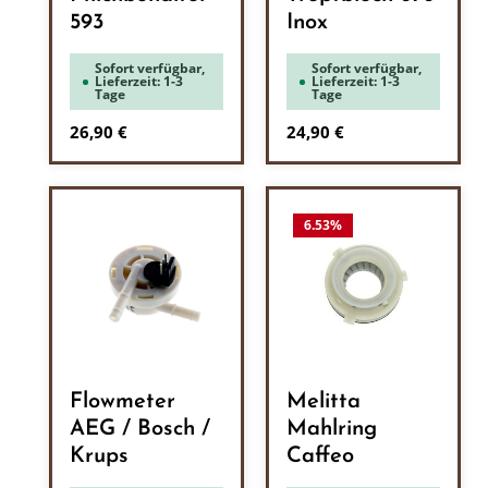
593
Inox
Sofort verfügbar,
Sofort verfügbar,
Lieferzeit: 1-3
Lieferzeit: 1-3
Tage
Tage
Regulärer Preis:
Regulärer Preis:
26,90 €
24,90 €
6.53
%
Flowmeter
Melitta
AEG / Bosch /
Mahlring
Krups
Caffeo