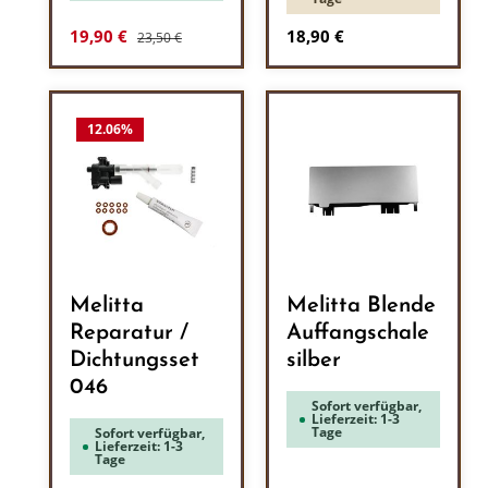
Regulärer Preis:
Verkaufspreis:
Regulärer Preis:
19,90 €
18,90 €
23,50 €
12.06
%
Melitta
Melitta Blende
Reparatur /
Auffangschale
Dichtungsset
silber
046
Sofort verfügbar,
Lieferzeit: 1-3
Tage
Sofort verfügbar,
Lieferzeit: 1-3
Tage