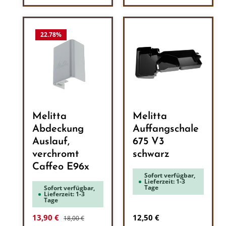
22.78
%
Melitta
Melitta
Abdeckung
Auffangschale
Auslauf,
675 V3
verchromt
schwarz
Caffeo E96x
Sofort verfügbar,
Lieferzeit: 1-3
Tage
Sofort verfügbar,
Lieferzeit: 1-3
Tage
Regulärer Preis:
Verkaufspreis:
Regulärer Preis:
13,90 €
12,50 €
18,00 €