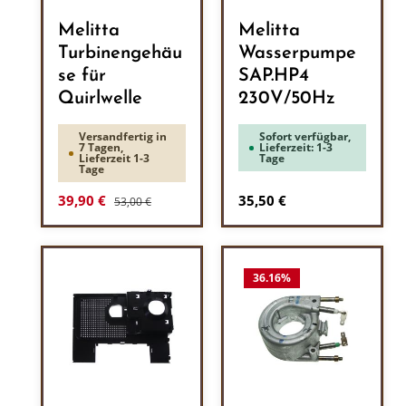
Melitta
Melitta
Turbinengehäu
Wasserpumpe
se für
SAP.HP4
Quirlwelle
230V/50Hz
Versandfertig in
Sofort verfügbar,
7 Tagen,
Lieferzeit: 1-3
Lieferzeit 1-3
Tage
Tage
Regulärer Preis:
Verkaufspreis:
Regulärer Preis:
39,90 €
35,50 €
53,00 €
36.16
%