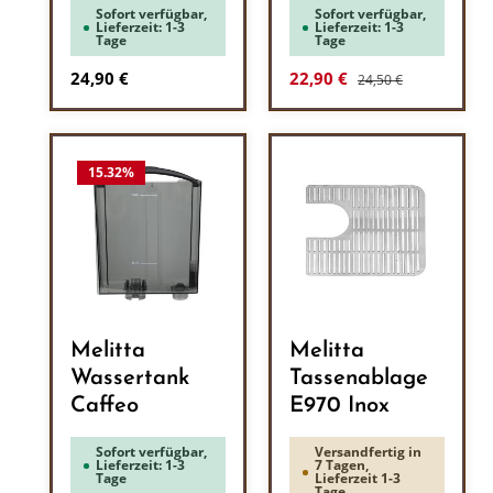
Sofort verfügbar,
Sofort verfügbar,
Lieferzeit: 1-3
Lieferzeit: 1-3
Tage
Tage
Regulärer Preis:
Regulärer Preis:
Verkaufspreis:
24,90 €
22,90 €
24,50 €
15.32
%
Melitta
Melitta
Wassertank
Tassenablage
Caffeo
E970 Inox
Sofort verfügbar,
Versandfertig in
Lieferzeit: 1-3
7 Tagen,
Tage
Lieferzeit 1-3
Tage