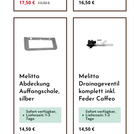
Regulärer Preis:
Verkaufspreis:
Regulärer Preis:
17,50 €
16,50 €
19,90 €
Melitta
Melitta
Abdeckung
Drainageventil
Auffangschale,
komplett inkl.
silber
Feder Caffeo
Sofort verfügbar,
Sofort verfügbar,
Lieferzeit: 1-3
Lieferzeit: 1-3
Tage
Tage
Regulärer Preis:
Regulärer Preis:
14,50 €
14,50 €