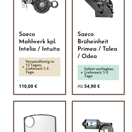
Saeco
Saeco
Mahlwerk kpl.
Brüheinheit
Intelia / Intuita
Primea / Talea
/ Odea
Versandfertig in
12 Tagen,
Lieferzeit 1-3
Sofort verfügbar,
Tage
Lieferzeit: 1-3
Tage
Regulärer Preis:
110,00 €
Ab
54,90 €