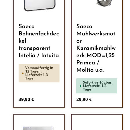
Saeco
Saeco
Bohnenfachdec
Mahlwerksmot
kel
or
transparent
Keramikmahlw
Intelia / Intuita
erk MOD=1,25
Primea /
Versandfertig in
Moltio u.a.
12 Tagen,
Lieferzeit 1-3
Tage
Sofort verfügbar,
Lieferzeit: 1-3
Tage
Regulärer Preis:
Regulärer Preis:
39,90 €
29,90 €