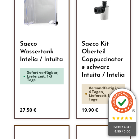
Saeco
Saeco Kit
Wassertank
Oberteil
Intelia / Intuita
Cappuccinator
e schwarz
Sofort verfügbar,
Intuita / Intelia
Lieferzeit: 1-3
Tage
Versandfertig in
4 Tagen,
Lieferzeit 1-3
Tage
Regulärer Preis:
Regulärer Preis:
27,50 €
19,90 €
SEHR GUT
4.99
/ 5.00