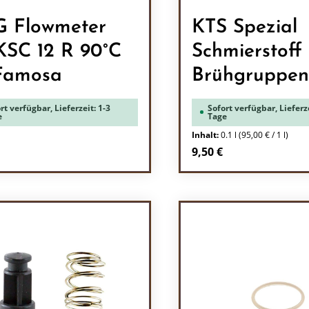
 Flowmeter
KTS Spezial
SC 12 R 90°C
Schmierstoff 
Famosa
Brühgruppen
rt verfügbar, Lieferzeit: 1-3
Sofort verfügbar, Lieferze
e
Tage
Inhalt:
0.1 l
(95,00 € / 1 l)
rer Preis:
Regulärer Preis:
9,50 €
odukt Anzahl: Gib den gewünschten Wert 
Produkt Anzah