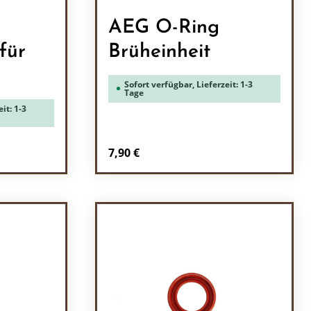
AEG O-Ring
für
Brüheinheit
Sofort verfügbar, Lieferzeit: 1-3
Tage
it: 1-3
Regulärer Preis:
7,90 €
ein oder benutze die Schaltflächen um 
l: Gib den gewünschten Wert ein oder b
Produkt Anzahl: Gib den