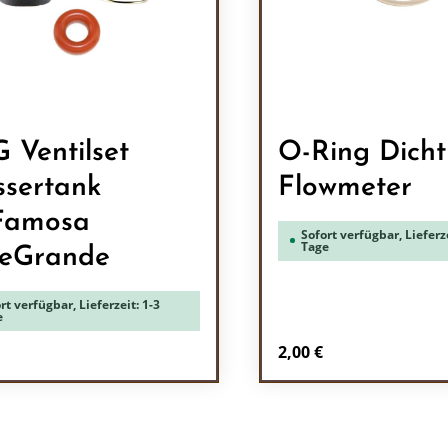
 Ventilset
O-Ring Dich
sertank
Flowmeter
Famosa
Sofort verfügbar, Lieferze
Tage
eGrande
rt verfügbar, Lieferzeit: 1-3
e
rer Preis:
Regulärer Preis:
2,00 €
odukt Anzahl: Gib den gewünschten Wert 
Produkt Anzah