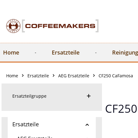
springen
Zur Hauptnavigation springen
Home
Ersatzteile
Reinigung
Home
Ersatzteile
AEG Ersatzteile
CF250 CaFamosa
Ersatzteilgruppe
CF250
Ersatzteile