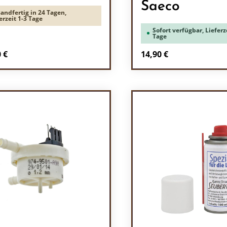
Saeco
andfertig in 24 Tagen,
erzeit 1-3 Tage
Sofort verfügbar, Lieferze
Tage
rer Preis:
Regulärer Preis:
 €
14,90 €
odukt Anzahl: Gib den gewünschten Wert 
Produkt Anzah