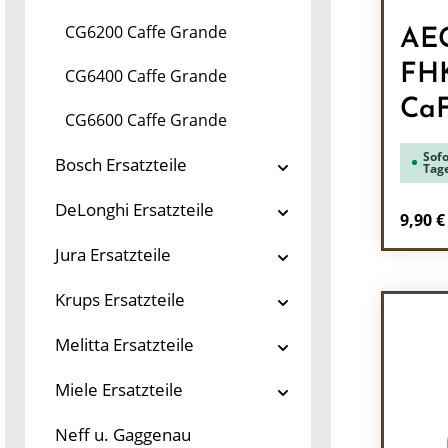
CG6200 Caffe Grande
AEG
FHK
CG6400 Caffe Grande
Ca
CG6600 Caffe Grande
Sofo
Bosch Ersatzteile
Tag
DeLonghi Ersatzteile
Regulä
9,90 €
Jura Ersatzteile
Pr
Krups Ersatzteile
Melitta Ersatzteile
Miele Ersatzteile
Neff u. Gaggenau