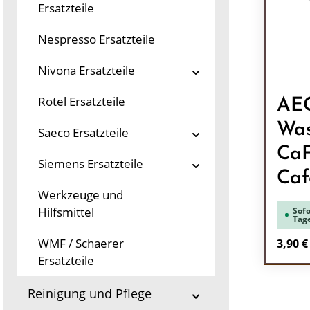
Ersatzteile
Nespresso Ersatzteile
Nivona Ersatzteile
Rotel Ersatzteile
AEG
Was
Saeco Ersatzteile
Ca
Siemens Ersatzteile
Caf
Werkzeuge und
Hilfsmittel
Sofo
Tag
Regulä
WMF / Schaerer
3,90 €
Ersatzteile
Pr
Reinigung und Pflege