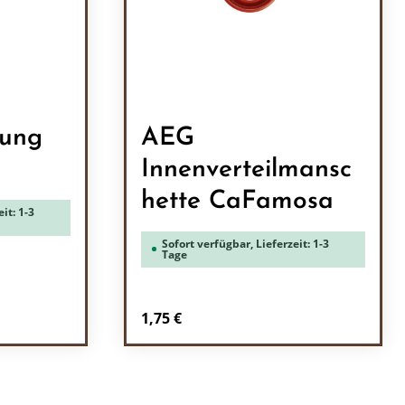
tung
AEG
Innenverteilmansc
hette CaFamosa
it: 1-3
Sofort verfügbar, Lieferzeit: 1-3
Tage
Regulärer Preis:
1,75 €
ein oder benutze die Schaltflächen um 
l: Gib den gewünschten Wert ein oder b
Produkt Anzahl: Gib den