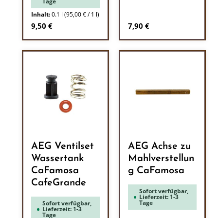
Tage
Inhalt:
0.1 l
(95,00 € / 1 l)
Regulärer Preis:
Regulärer Preis:
9,50 €
7,90 €
AEG Ventilset
AEG Achse zu
Wassertank
Mahlverstellun
CaFamosa
g CaFamosa
CafeGrande
Sofort verfügbar,
Lieferzeit: 1-3
Tage
Sofort verfügbar,
Lieferzeit: 1-3
Tage