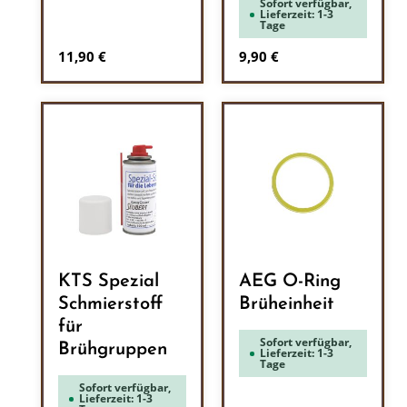
Sofort verfügbar,
Lieferzeit: 1-3
Tage
Regulärer Preis:
Regulärer Preis:
11,90 €
9,90 €
KTS Spezial
AEG O-Ring
Schmierstoff
Brüheinheit
für
Sofort verfügbar,
Brühgruppen
Lieferzeit: 1-3
Tage
Sofort verfügbar,
Lieferzeit: 1-3