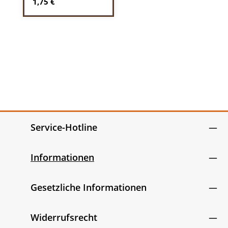
Regulärer Preis:
1,75 €
Service-Hotline
Informationen
Gesetzliche Informationen
Widerrufsrecht