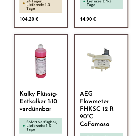
24 Tagen,
Lieferzeit: 1-3
Lieferzeit 1-3
Tage
Tage
Regulärer Preis:
Regulärer Preis:
104,20 €
14,90 €
Kalky Flüssig-
AEG
Entkalker 1:10
Flowmeter
verdünnbar
FHKSC 12 R
90°C
Sofort verfügbar,
CaFamosa
Lieferzeit: 1-3
Tage