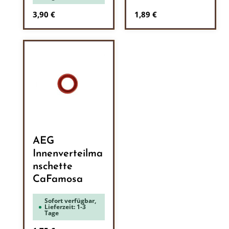
Regulärer Preis:
Regulärer Preis:
3,90 €
1,89 €
AEG
Innenverteilma
nschette
CaFamosa
Sofort verfügbar,
Lieferzeit: 1-3
Tage