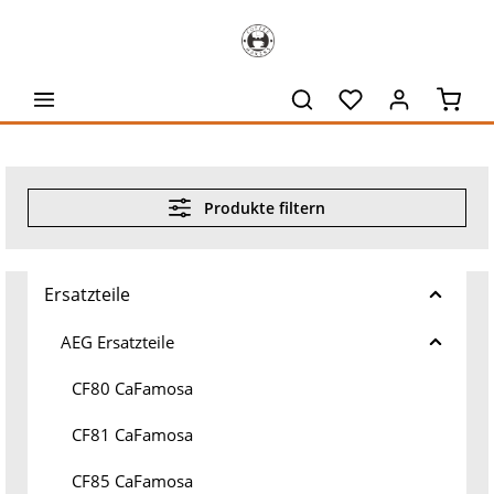
alt springen
Waren
Produkte filtern
Ersatzteile
AEG Ersatzteile
CF80 CaFamosa
CF81 CaFamosa
CF85 CaFamosa