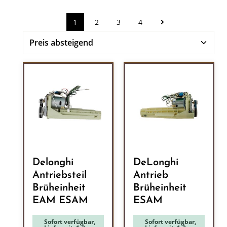
1
2
3
4
Seite
Seite
Seite
Seite
Delonghi
DeLonghi
Antriebsteil
Antrieb
Brüheinheit
Brüheinheit
EAM ESAM
ESAM
Sofort verfügbar,
Sofort verfügbar,