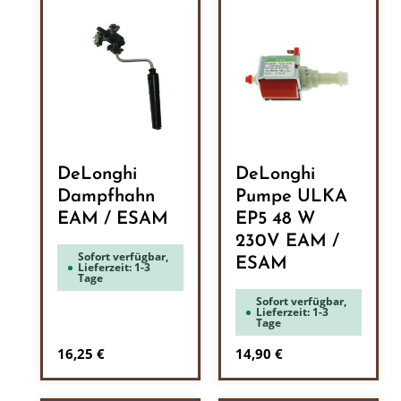
DeLonghi
DeLonghi
Dampfhahn
Pumpe ULKA
EAM / ESAM
EP5 48 W
230V EAM /
Sofort verfügbar,
ESAM
Lieferzeit: 1-3
Tage
Sofort verfügbar,
Lieferzeit: 1-3
Tage
Regulärer Preis:
Regulärer Preis:
16,25 €
14,90 €