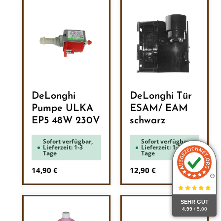
DeLonghi
DeLonghi Tür
Pumpe ULKA
ESAM/ EAM
EP5 48W 230V
schwarz
Sofort verfügbar,
Sofort verfügbar,
Lieferzeit: 1-3
Lieferzeit: 1-3
Tage
Tage
Regulärer Preis:
Regulärer Preis:
14,90 €
12,90 €
SEHR GUT
4.99
/ 5.00