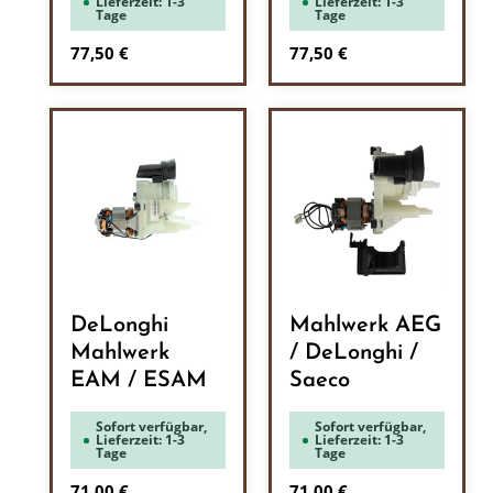
Lieferzeit: 1-3
Lieferzeit: 1-3
Tage
Tage
Regulärer Preis:
Regulärer Preis:
77,50 €
77,50 €
DeLonghi
Mahlwerk AEG
Mahlwerk
/ DeLonghi /
EAM / ESAM
Saeco
Sofort verfügbar,
Sofort verfügbar,
Lieferzeit: 1-3
Lieferzeit: 1-3
Tage
Tage
Regulärer Preis:
Regulärer Preis:
71,00 €
71,00 €