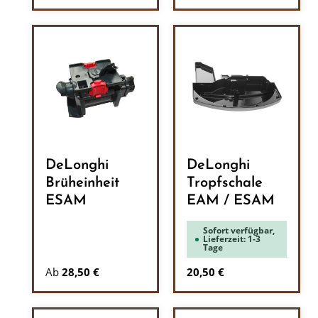
DeLonghi
DeLonghi
Brüheinheit
Tropfschale
ESAM
EAM / ESAM
Sofort verfügbar,
Lieferzeit: 1-3
Tage
Regulärer Preis:
Ab
28,50 €
20,50 €