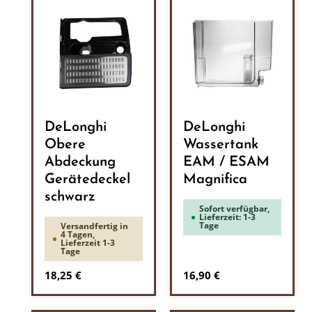
DeLonghi
DeLonghi
Obere
Wassertank
Abdeckung
EAM / ESAM
Gerätedeckel
Magnifica
schwarz
Sofort verfügbar,
Lieferzeit: 1-3
Tage
Versandfertig in
4 Tagen,
Lieferzeit 1-3
Tage
Regulärer Preis:
Regulärer Preis:
18,25 €
16,90 €