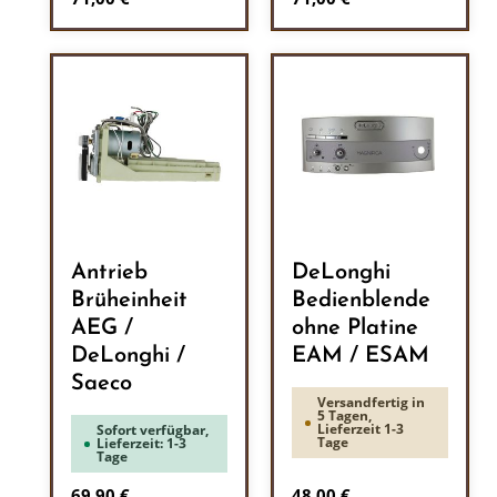
Antrieb
DeLonghi
Brüheinheit
Bedienblende
AEG /
ohne Platine
DeLonghi /
EAM / ESAM
Saeco
Versandfertig in
5 Tagen,
Lieferzeit 1-3
Sofort verfügbar,
Tage
Lieferzeit: 1-3
Tage
Regulärer Preis:
Regulärer Preis:
69,90 €
48,00 €