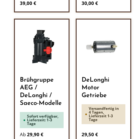
Regulärer Preis:
Regulärer Preis:
39,00 €
30,00 €
Brühgruppe
DeLonghi
AEG /
Motor
DeLonghi /
Getriebe
Saeco-Modelle
Versandfertig in
4 Tagen,
Lieferzeit 1-3
Sofort verfügbar,
Tage
Lieferzeit: 1-3
Tage
Regulärer Preis:
Ab
29,90 €
29,50 €