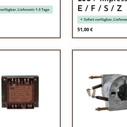
E / F / S / Z
verfügbar, Lieferzeit: 1-3 Tage
Sofort verfügbar, Lieferze
r Preis:
Regulärer Preis:
51,00 €
ukt Anzahl: Gib den gewünschten Wert e
Produkt Anzah