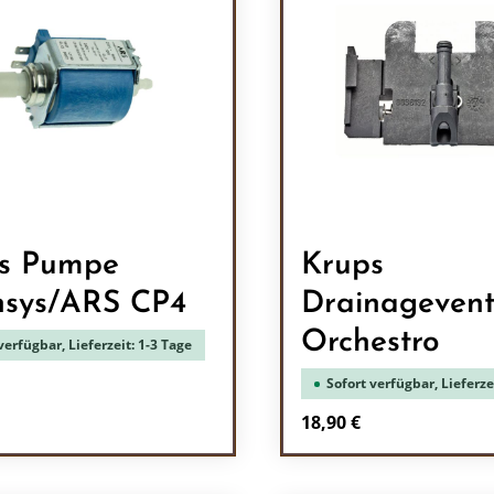
s Pumpe
Krups
nsys/ARS CP4
Drainagevent
Orchestro
verfügbar, Lieferzeit: 1-3 Tage
Sofort verfügbar, Lieferze
r Preis:
Regulärer Preis:
18,90 €
en Wert ein oder benutze die Schaltflä
ukt Anzahl: Gib den gewünschten Wert e
Produkt Anzah