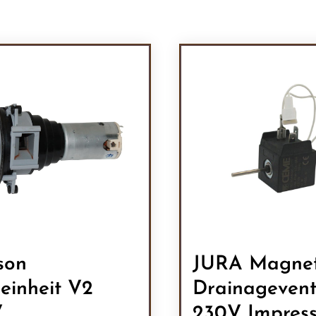
son
JURA Magne
einheit V2
Drainagevent
V
230V Impress