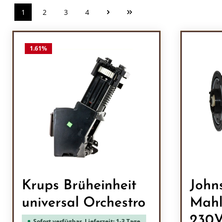
1
2
3
4
Seite
Seite
Seite
Seite
1.61
%
Krups Brüheinheit
John
universal Orchestro
Mahl
230
Sofort verfügbar, Lieferzeit: 1-3 Tage