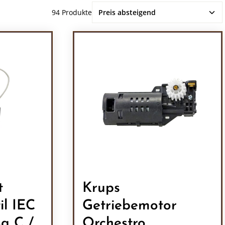
94 Produkte
t
Krups
il IEC
Getriebemotor
a C /
Orchestro