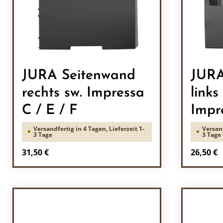
JURA Seitenwand
JURA
rechts sw. Impressa
links
C / E / F
Impr
Versandfertig in 4 Tagen, Lieferzeit 1-
Versand
3 Tage
3 Tage
Regulärer Preis:
Reguläre
31,50 €
26,50 €
Produkt Anzahl: Gib den gewünscht
Prod