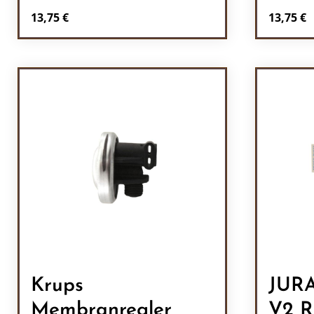
Regulärer Preis:
Reguläre
13,75 €
13,75 €
Produkt Anzahl: Gib den gewünscht
Prod
Krups
JURA
Membranregler
V2 R