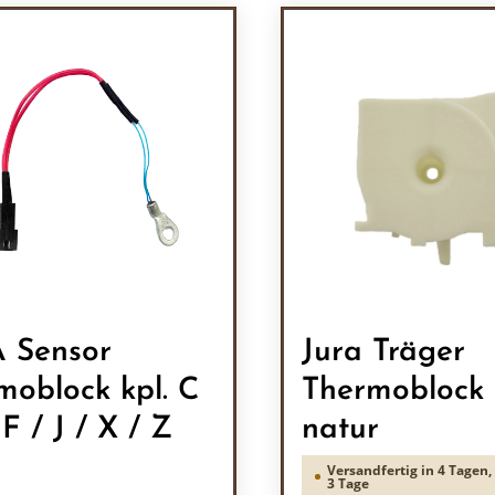
 Sensor
Jura Träger
moblock kpl. C
Thermoblock
 F / J / X / Z
natur
Versandfertig in 4 Tagen, 
3 Tage