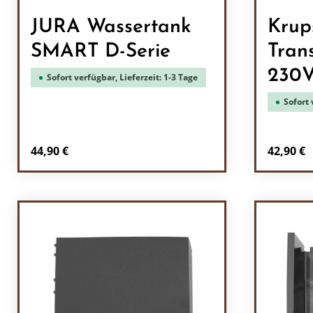
JURA Wassertank
Krup
SMART D-Serie
Tran
230V
Sofort verfügbar, Lieferzeit: 1-3 Tage
Sofort 
Regulärer Preis:
Reguläre
44,90 €
42,90 €
Produkt Anzahl: Gib den gewünscht
Prod