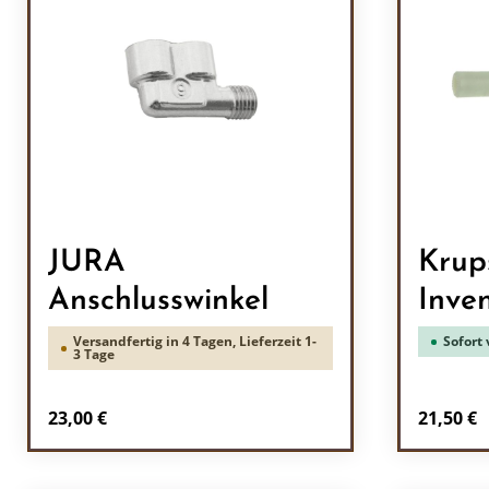
JURA
Krup
Anschlusswinkel
Inve
Versandfertig in 4 Tagen, Lieferzeit 1-
Sofort 
3 Tage
Regulärer Preis:
Reguläre
23,00 €
21,50 €
Produkt Anzahl: Gib den gewünscht
Prod