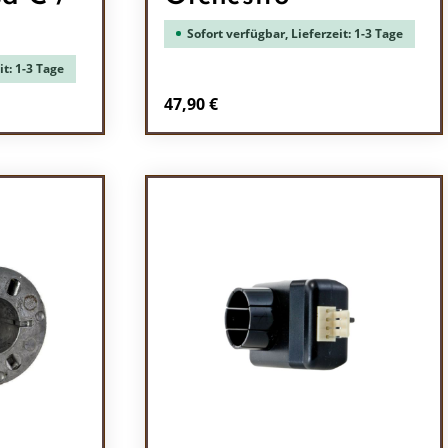
Sofort verfügbar, Lieferzeit: 1-3 Tage
it: 1-3 Tage
Regulärer Preis:
47,90 €
in oder benutze die Schaltflächen um di
l: Gib den gewünschten Wert ein oder be
Produkt Anzahl: Gib den