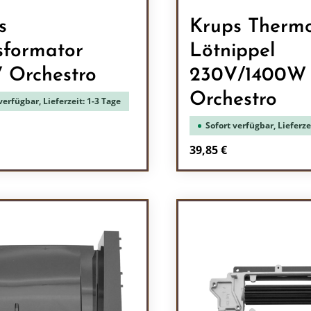
s
Krups Therm
sformator
Lötnippel
 Orchestro
230V/1400W
Orchestro
verfügbar, Lieferzeit: 1-3 Tage
Sofort verfügbar, Lieferze
r Preis:
Regulärer Preis:
39,85 €
en Wert ein oder benutze die Schaltflä
ukt Anzahl: Gib den gewünschten Wert e
Produkt Anzah