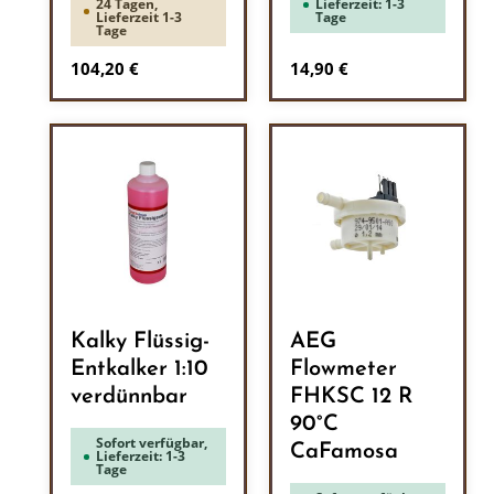
24 Tagen,
Lieferzeit: 1-3
Lieferzeit 1-3
Tage
Tage
Regulärer Preis:
Regulärer Preis:
104,20 €
14,90 €
Kalky Flüssig-
AEG
Entkalker 1:10
Flowmeter
verdünnbar
FHKSC 12 R
90°C
Sofort verfügbar,
CaFamosa
Lieferzeit: 1-3
Tage