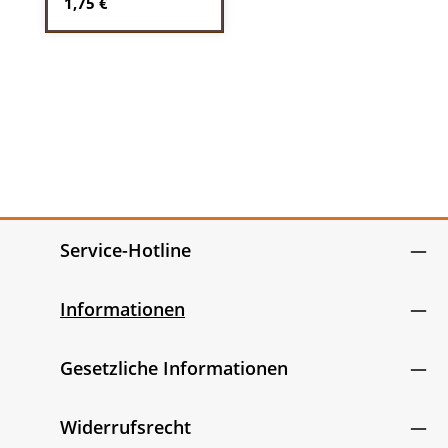
Regulärer Preis:
1,75 €
Service-Hotline
Informationen
Gesetzliche Informationen
Widerrufsrecht