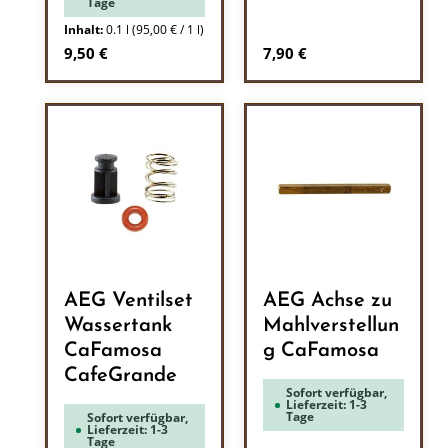
Tage
Inhalt:
0.1 l
(95,00 € / 1 l)
Regulärer Preis:
Regulärer Preis:
9,50 €
7,90 €
AEG Ventilset
AEG Achse zu
Wassertank
Mahlverstellun
CaFamosa
g CaFamosa
CafeGrande
Sofort verfügbar,
Lieferzeit: 1-3
Tage
Sofort verfügbar,
Lieferzeit: 1-3
Tage