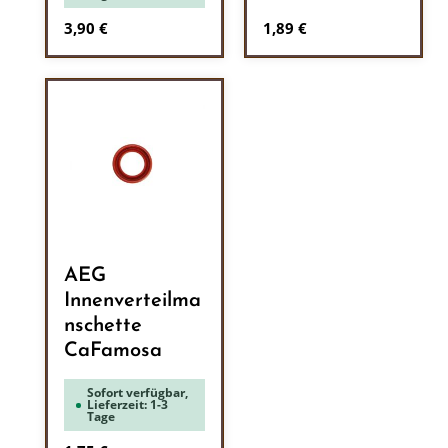
Regulärer Preis:
Regulärer Preis:
3,90 €
1,89 €
AEG
Innenverteilma
nschette
CaFamosa
Sofort verfügbar,
Lieferzeit: 1-3
Tage