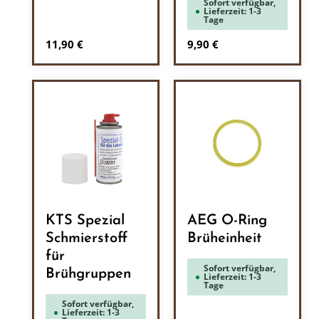
Sofort verfügbar,
Lieferzeit: 1-3
Tage
Regulärer Preis:
Regulärer Preis:
11,90 €
9,90 €
KTS Spezial
AEG O-Ring
Schmierstoff
Brüheinheit
für
Sofort verfügbar,
Brühgruppen
Lieferzeit: 1-3
Tage
Sofort verfügbar,
Lieferzeit: 1-3