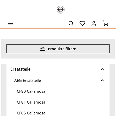
alt springen
Waren
Produkte filtern
Ersatzteile
AEG Ersatzteile
CF80 CaFamosa
CF81 CaFamosa
CF85 CaFamosa