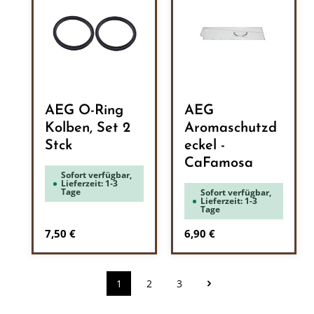
AEG O-Ring
AEG
Kolben, Set 2
Aromaschutzd
Stck
eckel -
CaFamosa
Sofort verfügbar,
Lieferzeit: 1-3
Tage
Sofort verfügbar,
Lieferzeit: 1-3
Tage
Regulärer Preis:
Regulärer Preis:
7,50 €
6,90 €
1
2
3
Seite
Seite
Seite