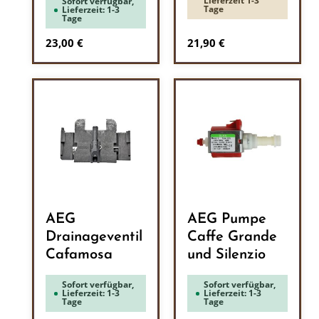
Lieferzeit 1-3
Sofort verfügbar,
Tage
Lieferzeit: 1-3
Tage
Regulärer Preis:
Regulärer Preis:
23,00 €
21,90 €
AEG
AEG Pumpe
Drainageventil
Caffe Grande
Cafamosa
und Silenzio
Sofort verfügbar,
Sofort verfügbar,
Lieferzeit: 1-3
Lieferzeit: 1-3
Tage
Tage