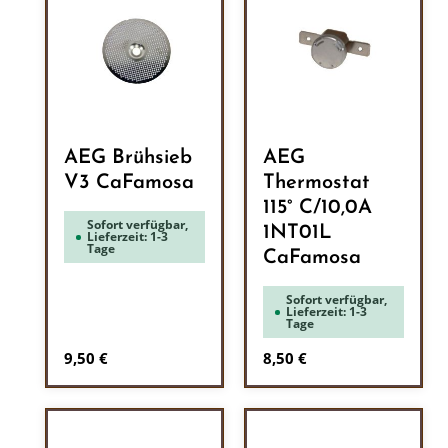
AEG Brühsieb
AEG
V3 CaFamosa
Thermostat
115° C/10,0A
Sofort verfügbar,
1NT01L
Lieferzeit: 1-3
Tage
CaFamosa
Sofort verfügbar,
Lieferzeit: 1-3
Tage
Regulärer Preis:
Regulärer Preis:
9,50 €
8,50 €