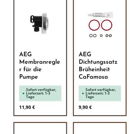
AEG
AEG
Membranregle
Dichtungssatz
r für die
Brüheinheit
Pumpe
CaFamosa
Sofort verfügbar,
Sofort verfügbar,
Lieferzeit: 1-3
Lieferzeit: 1-3
Tage
Tage
Regulärer Preis:
Regulärer Preis:
11,90 €
9,90 €