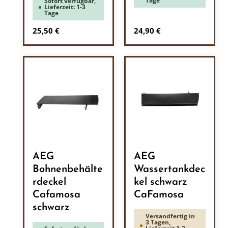
Tage
Sofort verfügbar,
Lieferzeit: 1-3
Tage
Regulärer Preis:
Regulärer Preis:
25,50 €
24,90 €
AEG
AEG
Bohnenbehälte
Wassertankdec
rdeckel
kel schwarz
Cafamosa
CaFamosa
schwarz
Versandfertig in
3 Tagen,