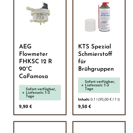
AEG
KTS Spezial
Flowmeter
Schmierstoff
FHKSC 12 R
für
90°C
Brühgruppen
CaFamosa
Sofort verfügbar,
Lieferzeit: 1-3
Tage
Sofort verfügbar,
Lieferzeit: 1-3
Tage
Inhalt:
0.1 l
(95,00 € / 1 l)
Regulärer Preis:
Regulärer Preis:
9,90 €
9,50 €