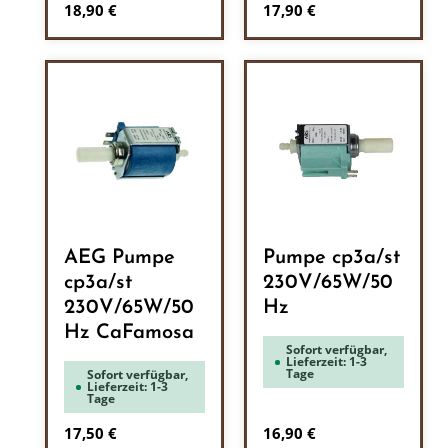
Regulärer Preis:
Regulärer Preis:
18,90 €
17,90 €
AEG Pumpe
Pumpe cp3a/st
cp3a/st
230V/65W/50
230V/65W/50
Hz
Hz CaFamosa
Sofort verfügbar,
Lieferzeit: 1-3
Tage
Sofort verfügbar,
Lieferzeit: 1-3
Tage
Regulärer Preis:
Regulärer Preis:
17,50 €
16,90 €