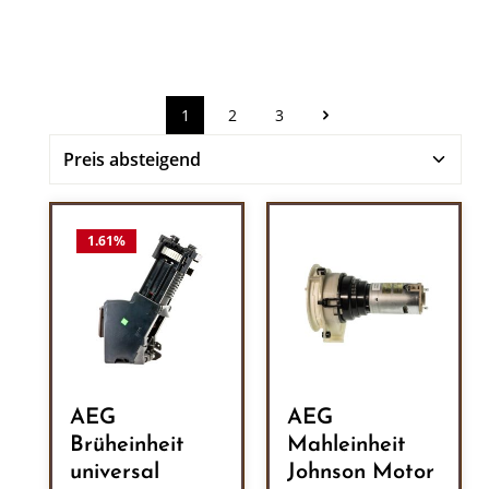
1
2
3
Seite
Seite
Seite
1.61
%
AEG
AEG
Brüheinheit
Mahleinheit
universal
Johnson Motor