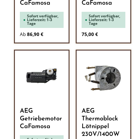
CaFamosa
CaFamosa
Sofort verfügbar,
Sofort verfügbar,
Lieferzeit: 1-3
Lieferzeit: 1-3
Tage
Tage
Regulärer Preis:
Ab
86,90 €
75,00 €
AEG
AEG
Getriebemotor
Thermoblock
CaFamosa
Lötnippel
230V/1400W