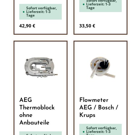
Sofort verfügbar,
Lieferzeit: 1-3
Tage
Sofort verfügbar,
Lieferzeit: 1-3
Tage
Regulärer Preis:
Regulärer Preis:
42,90 €
33,50 €
AEG
Flowmeter
Thermoblock
AEG / Bosch /
ohne
Krups
Anbauteile
Sofort verfügbar,
Lieferzeit: 1-3