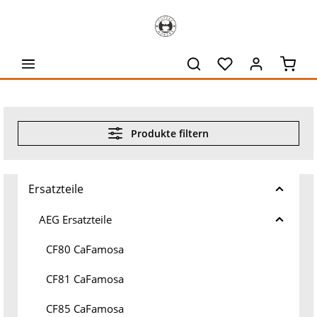
alt springen
Waren
Produkte filtern
Ersatzteile
AEG Ersatzteile
CF80 CaFamosa
CF81 CaFamosa
CF85 CaFamosa