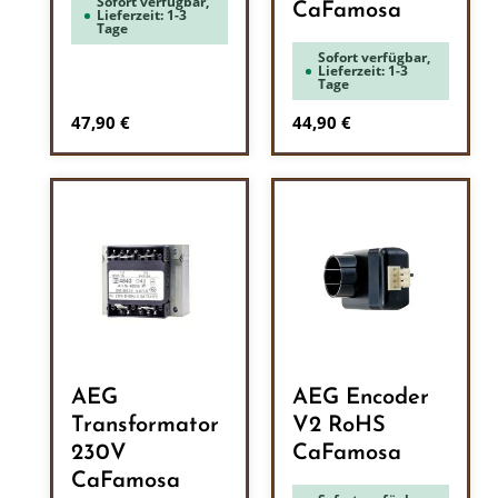
Sofort verfügbar,
CaFamosa
Lieferzeit: 1-3
Tage
Sofort verfügbar,
Lieferzeit: 1-3
Tage
Regulärer Preis:
Regulärer Preis:
47,90 €
44,90 €
AEG
AEG Encoder
Transformator
V2 RoHS
230V
CaFamosa
CaFamosa