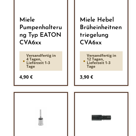
Miele
Miele Hebel
Pumpenhalteru
Brüheinheitnen
ng Typ EATON
triegelung
CVA6xx
CVA6xx
Versandfertig in
Versandfertig in
4 Tagen,
12 Tagen,
Lieferzeit 1-3
Lieferzeit 1-3
Tage
Tage
Regulärer Preis:
Regulärer Preis:
4,90 €
3,90 €