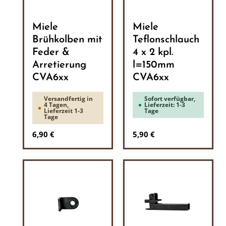
Miele
Miele
Brühkolben mit
Teflonschlauch
Feder &
4 x 2 kpl.
Arretierung
l=150mm
CVA6xx
CVA6xx
Versandfertig in
Sofort verfügbar,
4 Tagen,
Lieferzeit: 1-3
Lieferzeit 1-3
Tage
Tage
Regulärer Preis:
Regulärer Preis:
6,90 €
5,90 €