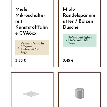
Miele
Miele
Mikroschalter
Rändelspannm
mit
utter / Bolzen
Kunststofffahn
Dusche
e CVA6xx
Sofort verfügbar,
Lieferzeit: 1-3
Tage
Versandfertig in
4 Tagen,
Lieferzeit 1-3
Tage
Regulärer Preis:
Regulärer Preis:
3,50 €
3,45 €