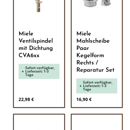
Miele
Miele
Ventilspindel
Mahlscheibe
mit Dichtung
Paar
CVA6xx
Kegelform
Rechts /
Sofort verfügbar,
Reparatur Set
Lieferzeit: 1-3
Tage
Sofort verfügbar,
Lieferzeit: 1-3
Tage
Regulärer Preis:
Regulärer Preis:
22,98 €
16,90 €