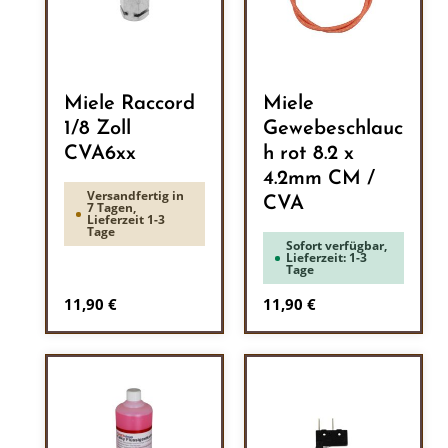
Miele Raccord
Miele
1/8 Zoll
Gewebeschlauc
CVA6xx
h rot 8.2 x
4.2mm CM /
Versandfertig in
CVA
7 Tagen,
Lieferzeit 1-3
Tage
Sofort verfügbar,
Lieferzeit: 1-3
Tage
Regulärer Preis:
Regulärer Preis:
11,90 €
11,90 €