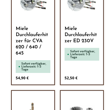
Miele
Miele
Durchlauferhit
Durchlauferhit
zer für CVA
zer ED 230V
620 / 640 /
Sofort verfügbar,
645
Lieferzeit: 1-3
Tage
Sofort verfügbar,
Lieferzeit: 1-3
Tage
Regulärer Preis:
Regulärer Preis:
54,90 €
52,50 €