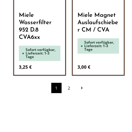
Miele
Miele Magnet
Wasserfilter
Auslaufschiebe
952 D.8
r CM / CVA
CVA6xx
Sofort verfügbar,
Lieferzeit: 1-3
Tage
Sofort verfügbar,
Lieferzeit: 1-3
Tage
Regulärer Preis:
Regulärer Preis:
3,25 €
3,00 €
1
2
Seite
Seite