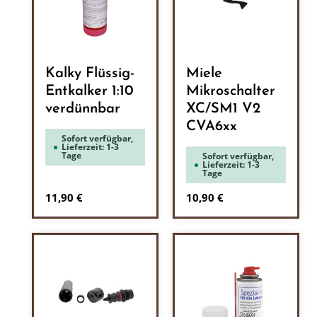
Kalky Flüssig-
Miele
Entkalker 1:10
Mikroschalter
verdünnbar
XC/SM1 V2
CVA6xx
Sofort verfügbar,
Lieferzeit: 1-3
Tage
Sofort verfügbar,
Lieferzeit: 1-3
Tage
Regulärer Preis:
Regulärer Preis:
11,90 €
10,90 €