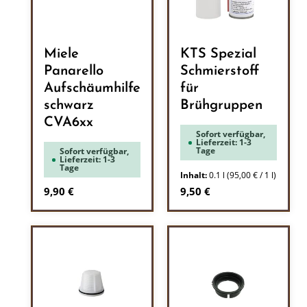
Miele
KTS Spezial
Panarello
Schmierstoff
Aufschäumhilfe
für
schwarz
Brühgruppen
CVA6xx
Sofort verfügbar,
Lieferzeit: 1-3
Tage
Sofort verfügbar,
Lieferzeit: 1-3
Tage
Inhalt:
0.1 l
(95,00 € / 1 l)
Regulärer Preis:
Regulärer Preis:
9,90 €
9,50 €