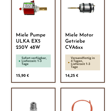
Miele Pumpe
Miele Motor
ULKA EX5
Getriebe
230V 48W
CVA6xx
Sofort verfügbar,
Versandfertig in
Lieferzeit: 1-3
4 Tagen,
Tage
Lieferzeit 1-3
Tage
Regulärer Preis:
Regulärer Preis:
15,90 €
14,25 €