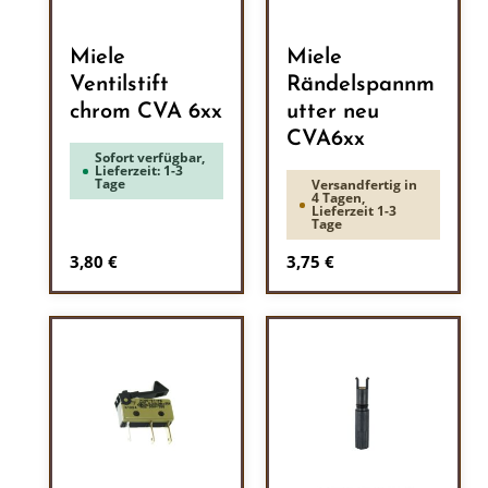
Miele
Miele
Ventilstift
Rändelspannm
chrom CVA 6xx
utter neu
CVA6xx
Sofort verfügbar,
Lieferzeit: 1-3
Tage
Versandfertig in
4 Tagen,
Lieferzeit 1-3
Tage
Regulärer Preis:
Regulärer Preis:
3,80 €
3,75 €