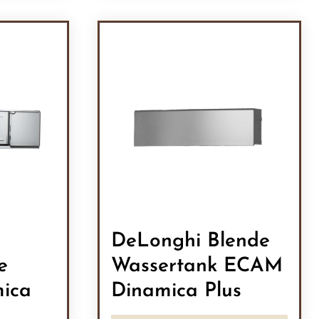
l: Gib den gewünschten Wert ein oder b
Produkt Anzahl: Gib den
DeLonghi Blende
e
Wassertank ECAM
ica
Dinamica Plus