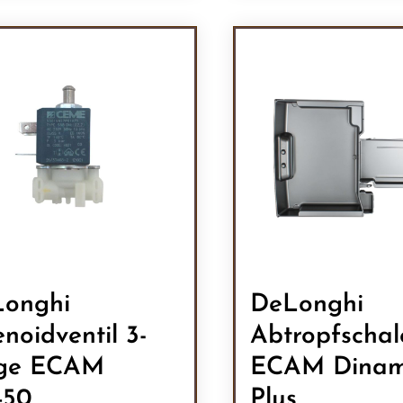
Produkt Anzah
onghi
DeLonghi
enoidventil 3-
Abtropfschal
ge ECAM
ECAM Dinam
450
Plus