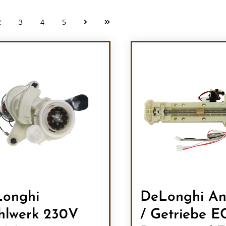
2
3
4
5
Seite
Seite
Seite
Seite
onghi
DeLonghi An
lwerk 230V
/ Getriebe 