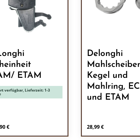
onghi
Delonghi
heinheit
Mahlscheiben
AM/ ETAM
Kegel und
Mahlring, E
rt verfügbar, Lieferzeit: 1-3
e
und ETAM
Regulärer Preis:
90 €
28,99 €