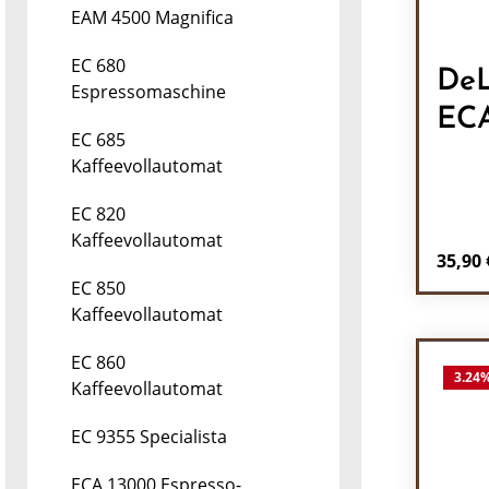
EAM 4500 Magnifica
EC 680
DeL
Espressomaschine
EC
EC 685
Kaffeevollautomat
EC 820
Kaffeevollautomat
Regulä
35,90 
EC 850
Pr
Kaffeevollautomat
EC 860
3.24
Kaffeevollautomat
EC 9355 Specialista
ECA 13000 Espresso-