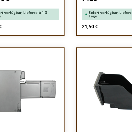
rt verfügbar, Lieferzeit: 1-3
Sofort verfügbar, Lieferze
e
Tage
rer Preis:
Regulärer Preis:
€
21,50 €
odukt Anzahl: Gib den gewünschten Wert 
Produkt Anzah