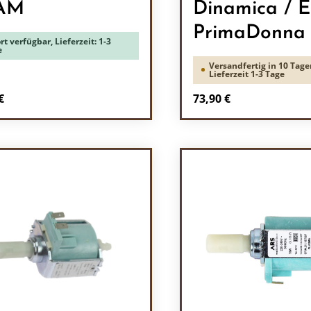
AM
Dinamica /
PrimaDonna
rt verfügbar, Lieferzeit: 1-3
e
Versandfertig in 10 Tage
Lieferzeit 1-3 Tage
rer Preis:
Regulärer Preis:
€
73,90 €
odukt Anzahl: Gib den gewünschten Wert 
Produkt Anzah