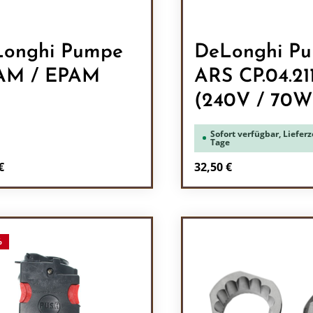
onghi Pumpe
DeLonghi P
AM / EPAM
ARS CP.04.21
(240V / 70W
Sofort verfügbar, Lieferze
Tage
rer Preis:
Regulärer Preis:
€
32,50 €
odukt Anzahl: Gib den gewünschten Wert 
Produkt Anzah
%