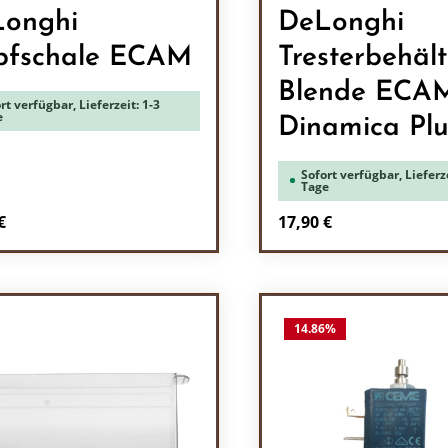
onghi
DeLonghi
pfschale ECAM
Tresterbehält
Blende ECA
rt verfügbar, Lieferzeit: 1-3
e
Dinamica Plu
Sofort verfügbar, Lieferze
Tage
rer Preis:
Regulärer Preis:
€
17,90 €
odukt Anzahl: Gib den gewünschten Wert 
Produkt Anzah
14.86
%