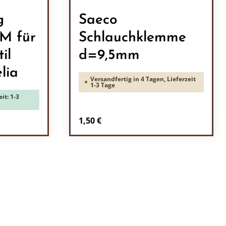
g
Saeco
M für
Schlauchklemme
il
d=9,5mm
lia
Versandfertig in 4 Tagen, Lieferzeit
1-3 Tage
it: 1-3
Regulärer Preis:
1,50 €
ein oder benutze die Schaltflächen um 
l: Gib den gewünschten Wert ein oder b
Produkt Anzahl: Gib den