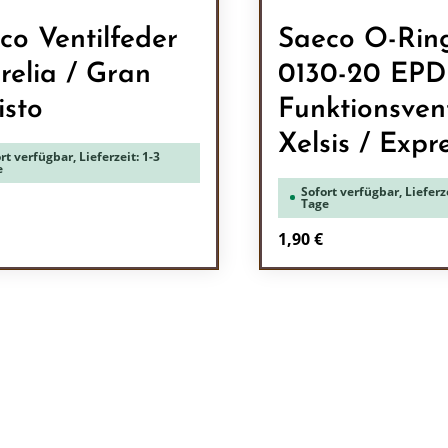
co Ventilfeder
Saeco O-Rin
relia / Gran
0130-20 EPD
isto
Funktionsvent
Xelsis / Expre
rt verfügbar, Lieferzeit: 1-3
e
Sofort verfügbar, Lieferze
Tage
rer Preis:
Regulärer Preis:
1,90 €
odukt Anzahl: Gib den gewünschten Wert 
Produkt Anzah