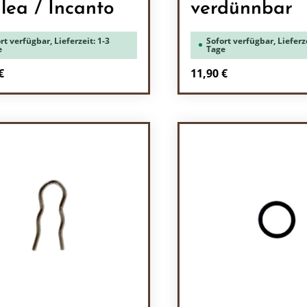
alea / Incanto
verdünnbar
rt verfügbar, Lieferzeit: 1-3
Sofort verfügbar, Lieferze
e
Tage
rer Preis:
Regulärer Preis:
€
11,90 €
odukt Anzahl: Gib den gewünschten Wert 
Produkt Anzah