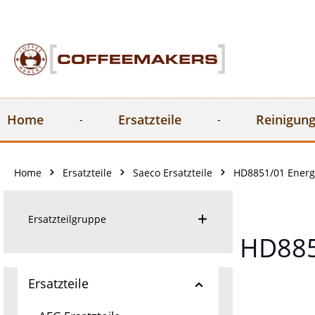
springen
Zur Hauptnavigation springen
Home
Ersatzteile
Reinigung
Home
Ersatzteile
Saeco Ersatzteile
HD8851/01 Energi
Ersatzteilgruppe
HD885
Ersatzteile