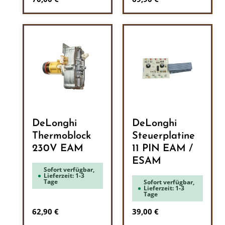
DeLonghi
DeLonghi
Thermoblock
Steuerplatine
230V EAM
11 PIN EAM /
ESAM
Sofort verfügbar,
Lieferzeit: 1-3
Tage
Sofort verfügbar,
Lieferzeit: 1-3
Tage
Regulärer Preis:
Regulärer Preis:
62,90 €
39,00 €