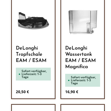
DeLonghi
DeLonghi
Tropfschale
Wassertank
EAM / ESAM
EAM / ESAM
Magnifica
Sofort verfügbar,
Lieferzeit: 1-3
Tage
Sofort verfügbar,
Lieferzeit: 1-3
Tage
Regulärer Preis:
Regulärer Preis:
20,50 €
16,90 €