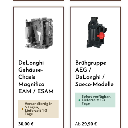
DeLonghi
Brühgruppe
Gehäuse-
AEG /
Chasis
DeLonghi /
Magnifica
Saeco-Modelle
EAM / ESAM
Sofort verfügbar,
Lieferzeit: 1-3
Tage
Versandfertig in
5 Tagen,
Lieferzeit 1-3
Tage
Regulärer Preis:
30,00 €
Ab
29,90 €