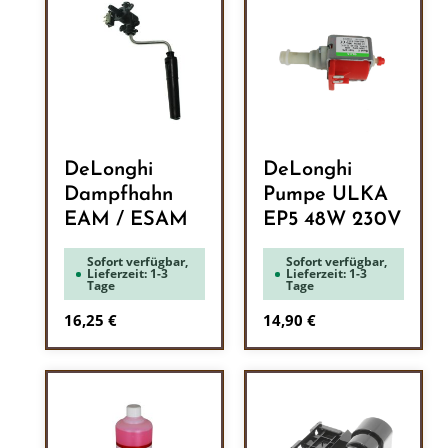
DeLonghi
DeLonghi
Dampfhahn
Pumpe ULKA
EAM / ESAM
EP5 48W 230V
Sofort verfügbar,
Sofort verfügbar,
Lieferzeit: 1-3
Lieferzeit: 1-3
Tage
Tage
Regulärer Preis:
Regulärer Preis:
16,25 €
14,90 €