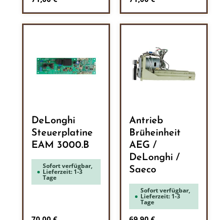
DeLonghi
Antrieb
Steuerplatine
Brüheinheit
EAM 3000.B
AEG /
DeLonghi /
Sofort verfügbar,
Saeco
Lieferzeit: 1-3
Tage
Sofort verfügbar,
Lieferzeit: 1-3
Tage
Regulärer Preis:
Regulärer Preis:
70,00 €
69,90 €