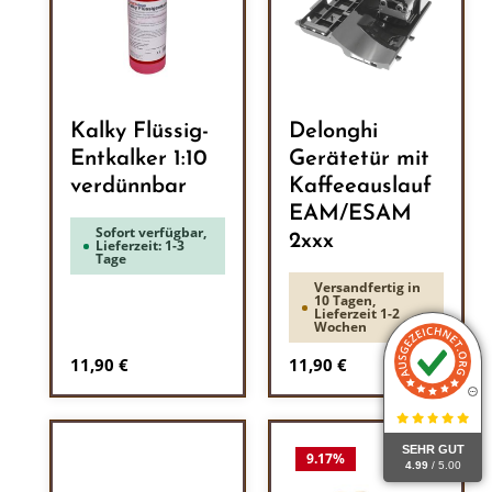
Kalky Flüssig-
Delonghi
Entkalker 1:10
Gerätetür mit
verdünnbar
Kaffeeauslauf
EAM/ESAM
Sofort verfügbar,
2xxx
Lieferzeit: 1-3
Tage
Versandfertig in
10 Tagen,
Lieferzeit 1-2
Wochen
Regulärer Preis:
Regulärer Preis:
11,90 €
11,90 €
SEHR GUT
9.17
%
4.99
/ 5.00