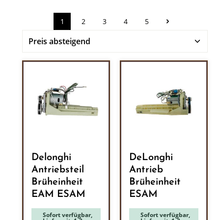
1
2
3
4
5
Seite
Seite
Seite
Seite
Seite
Delonghi
DeLonghi
Antriebsteil
Antrieb
Brüheinheit
Brüheinheit
EAM ESAM
ESAM
Sofort verfügbar,
Sofort verfügbar,