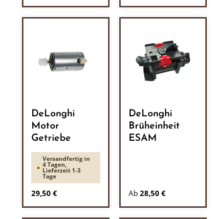
DeLonghi
DeLonghi
Motor
Brüheinheit
Getriebe
ESAM
Versandfertig in
4 Tagen,
Lieferzeit 1-3
Tage
Regulärer Preis:
29,50 €
Ab
28,50 €