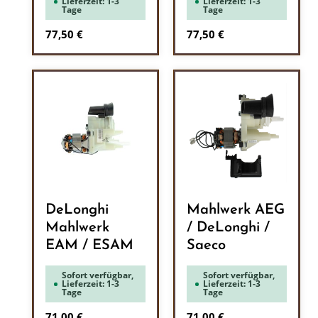
Lieferzeit: 1-3
Lieferzeit: 1-3
Tage
Tage
Regulärer Preis:
Regulärer Preis:
77,50 €
77,50 €
DeLonghi
Mahlwerk AEG
Mahlwerk
/ DeLonghi /
EAM / ESAM
Saeco
Sofort verfügbar,
Sofort verfügbar,
Lieferzeit: 1-3
Lieferzeit: 1-3
Tage
Tage
Regulärer Preis:
Regulärer Preis:
71,00 €
71,00 €