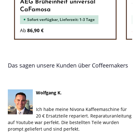
AEG Brüheinheit universal
AE
CaFamosa
Gr
Sofort verfügbar, Lieferzeit: 1-3 Tage
Ver
Ab
86,90 €
5,5
Das sagen unsere Kunden über Coffeemakers
Wolfgang K.
Ich habe meine Nivona Kaffeemaschine für
20 € Ersatzteile repariert. Reparaturanleitung
auf Youtube war perfekt. Die bestellten Teile wurden
prompt geliefert und sind perfekt.