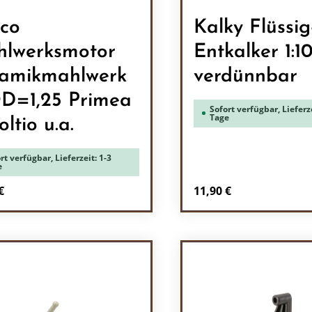
co
Kalky Flüssig
lwerksmotor
Entkalker 1:1
amikmahlwerk
verdünnbar
=1,25 Primea
Sofort verfügbar, Lieferze
Tage
ltio u.a.
rt verfügbar, Lieferzeit: 1-3
e
rer Preis:
Regulärer Preis:
€
11,90 €
odukt Anzahl: Gib den gewünschten Wert 
Produkt Anzah