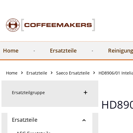
springen
Zur Hauptnavigation springen
Home
Ersatzteile
Reinigung
Home
Ersatzteile
Saeco Ersatzteile
HD8906/01 Inteli
Ersatzteilgruppe
HD8906
Ersatzteile