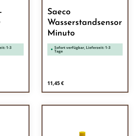
-
Saeco
0
Wasserstandsensor
Minuto
it: 1-3
Sofort verfügbar, Lieferzeit: 1-3
Tage
Regulärer Preis:
11,45 €
ein oder benutze die Schaltflächen um 
l: Gib den gewünschten Wert ein oder b
Produkt Anzahl: Gib den