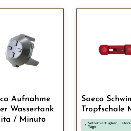
odukt Anzahl: Gib den gewünschten Wert 
Produkt Anzah
co Aufnahme
Saeco Schwi
er Wassertank
Tropfschale 
uita / Minuto
Sofort verfügbar, Lieferze
Tage