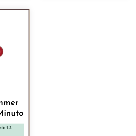
ein oder benutze die Schaltflächen um 
l: Gib den gewünschten Wert ein oder b
Produkt Anzahl: Gib den
mmer
Minuto
it: 1-3