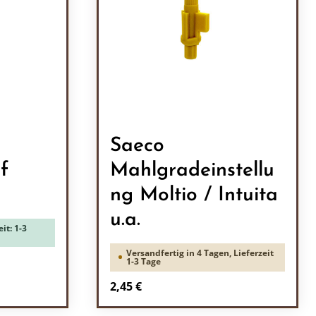
Saeco
f
Mahlgradeinstellu
ng Moltio / Intuita
u.a.
it: 1-3
Versandfertig in 4 Tagen, Lieferzeit
1-3 Tage
Regulärer Preis:
2,45 €