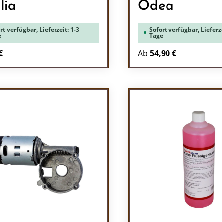
lia
Odea
rt verfügbar, Lieferzeit: 1-3
Sofort verfügbar, Lieferze
e
Tage
rer Preis:
€
Ab
54,90 €
odukt Anzahl: Gib den gewünschten Wert 