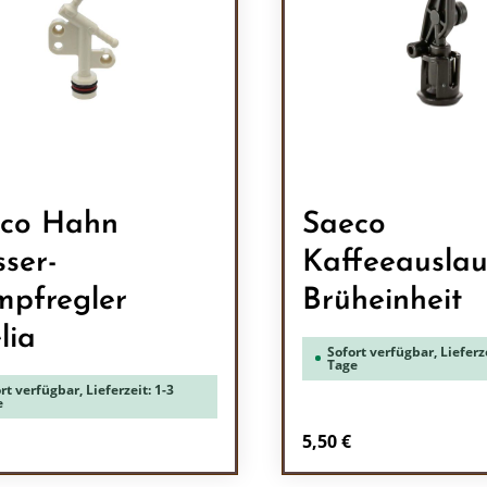
co Hahn
Saeco
ser-
Kaffeeauslau
pfregler
Brüheinheit
lia
Sofort verfügbar, Lieferze
Tage
rt verfügbar, Lieferzeit: 1-3
e
rer Preis:
Regulärer Preis:
5,50 €