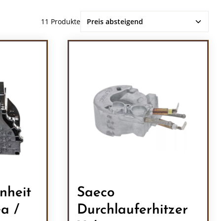
11 Produkte
nheit
Saeco
a /
Durchlauferhitzer