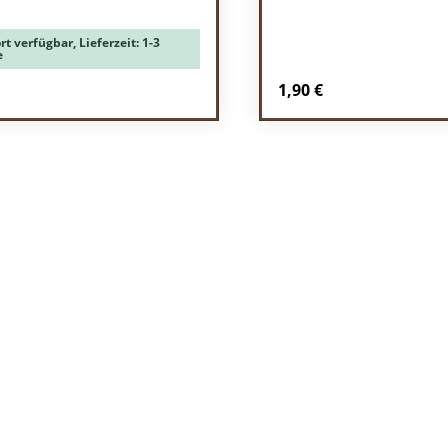
rt verfügbar, Lieferzeit: 1-3
e
rer Preis:
Regulärer Preis:
1,90 €
odukt Anzahl: Gib den gewünschten Wert 
Produkt Anzah