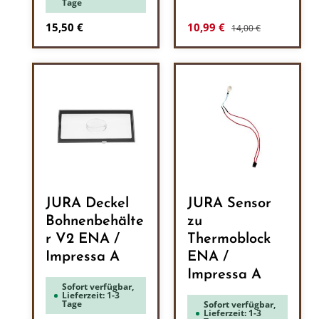
Tage
Regulärer Preis:
Regulärer Preis:
Verkaufspreis:
15,50 €
10,99 €
14,00 €
JURA Deckel
JURA Sensor
Bohnenbehälte
zu
r V2 ENA /
Thermoblock
Impressa A
ENA /
Impressa A
Sofort verfügbar,
Lieferzeit: 1-3
Tage
Sofort verfügbar,
Lieferzeit: 1-3