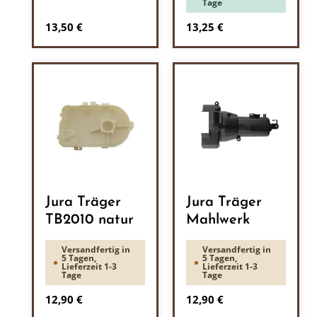
Tage
Regulärer Preis:
Regulärer Preis:
13,50 €
13,25 €
Jura Träger
Jura Träger
TB2010 natur
Mahlwerk
Versandfertig in
Versandfertig in
5 Tagen,
5 Tagen,
Lieferzeit 1-3
Lieferzeit 1-3
Tage
Tage
Regulärer Preis:
Regulärer Preis:
12,90 €
12,90 €