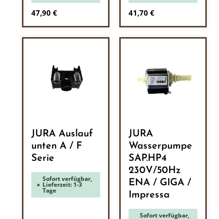
Regulärer Preis:
Regulärer Preis:
47,90 €
41,70 €
JURA Auslauf
JURA
unten A / F
Wasserpumpe
Serie
SAP.HP4
230V/50Hz
Sofort verfügbar,
ENA / GIGA /
Lieferzeit: 1-3
Tage
Impressa
Sofort verfügbar,