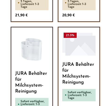
5 Tagen,
5 Tagen,
Lieferzeit 1-3
Lieferzeit 1-3
Tage
Tage
Regulärer Preis:
Regulärer Preis:
21,90 €
20,90 €
21.5
%
JURA Behälter
für
JURA Behälter
Milchsystem-
für
Reinigung
Milchsystem-
Reinigung
Sofort verfügbar,
Lieferzeit: 1-3
Tage
Sofort verfügbar,
Lieferzeit: 1-3