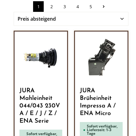
1
2
3
4
5
Seite
Seite
Seite
Seite
Seite
JURA
JURA
Mahleinheit
Brüheinheit
044/043 230V
Impressa A /
A / E / J / Z /
ENA Micro
ENA Serie
Sofort verfügbar,
Lieferzeit: 1-3
Tage
Sofort verfügbar,