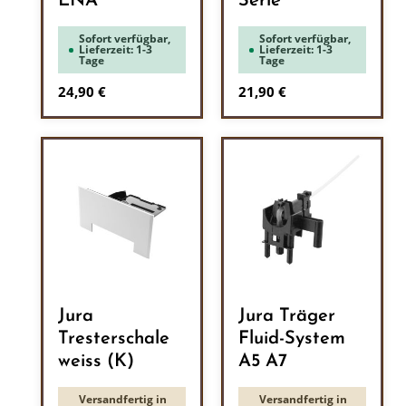
ENA
Serie
Sofort verfügbar,
Sofort verfügbar,
Lieferzeit: 1-3
Lieferzeit: 1-3
Tage
Tage
Regulärer Preis:
Regulärer Preis:
24,90 €
21,90 €
Jura
Jura Träger
Tresterschale
Fluid-System
weiss (K)
A5 A7
Versandfertig in
Versandfertig in