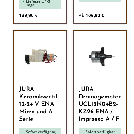
Lieferzeit: 1-3
Tage
Regulärer Preis:
139,90 €
Ab
106,90 €
JURA
JURA
Keramikventil
Drainagemotor
12-24 V ENA
UCL13N04B2-
Micro und A
KZ26 ENA /
Serie
Impressa A / F
Sofort verfügbar,
Sofort verfügbar,