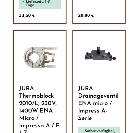
Lieferzeit: 1-3
Tage
Regulärer Preis:
Regulärer Preis:
33,50 €
29,90 €
JURA
JURA
Thermoblock
Drainageventil
2010/L, 230V,
ENA micro /
1400W ENA
Impress A-
Micro /
Serie
Impressa A / F
Sofort verfügbar,