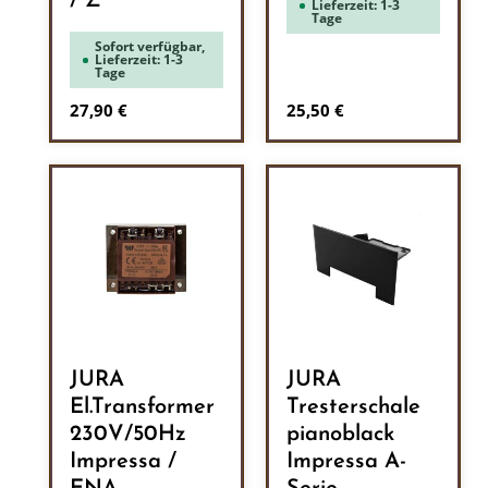
/ Z
Lieferzeit: 1-3
Tage
Sofort verfügbar,
Lieferzeit: 1-3
Tage
Regulärer Preis:
Regulärer Preis:
27,90 €
25,50 €
JURA
JURA
El.Transformer
Tresterschale
230V/50Hz
pianoblack
Impressa /
Impressa A-