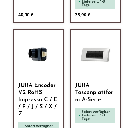
Lieferzeit: 1-3
Tage
Regulärer Preis:
Regulärer Preis:
40,90 €
35,90 €
JURA Encoder
JURA
V2 RoHS
Tassenplattfor
Impressa C / E
m A-Serie
/ F / J / S / X /
Sofort verfügbar,
Z
Lieferzeit: 1-3
Tage
Sofort verfügbar,