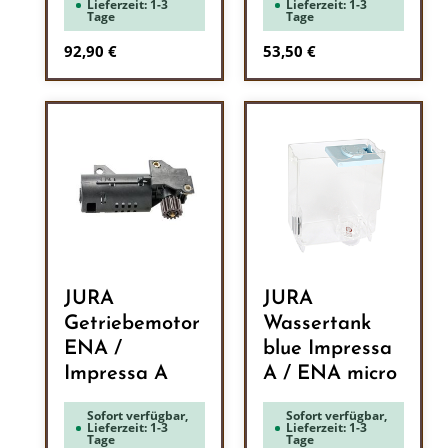
Lieferzeit: 1-3
Lieferzeit: 1-3
Tage
Tage
Regulärer Preis:
Regulärer Preis:
92,90 €
53,50 €
JURA
JURA
Getriebemotor
Wassertank
ENA /
blue Impressa
Impressa A
A / ENA micro
Sofort verfügbar,
Sofort verfügbar,
Lieferzeit: 1-3
Lieferzeit: 1-3
Tage
Tage