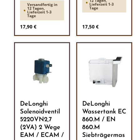
12 Tagen,
Lieferzeit 1-3
Versandfertig in
Tage
12 Tagen,
Lieferzeit 1-3
Tage
Regulärer Preis:
Regulärer Preis:
17,90 €
17,50 €
DeLonghi
DeLonghi
Solenoidventil
Wassertank EC
5220VN2,7
860.M / EN
(2VA) 2 Wege
860.M
EAM / ECAM /
Siebträgermas