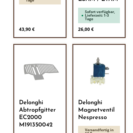
Tage
Sofort verfügbar,
Lieferzeit: 1-3
Tage
Regulärer Preis:
Regulärer Preis:
43,90 €
26,00 €
Delonghi
Delonghi
Abtropfgitter
Magnetventil
EC2000
Nespresso
M191350042
Versandfertig in