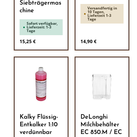
Siebträgermas
Versandfertig in
chine
10 Tagen,
Lieferzeit 1-3
Tage
Sofort verfügbar,
Lieferzeit: 1-3
Tage
Regulärer Preis:
Regulärer Preis:
15,25 €
14,90 €
Kalky Flüssig-
DeLonghi
Entkalker 1:10
Milchbehälter
verdünnbar
EC 850.M / EC