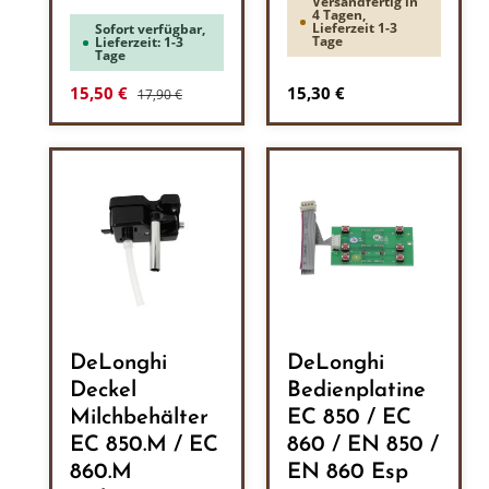
Versandfertig in
4 Tagen,
Lieferzeit 1-3
Sofort verfügbar,
Tage
Lieferzeit: 1-3
Tage
Regulärer Preis:
Verkaufspreis:
Regulärer Preis:
15,50 €
15,30 €
17,90 €
DeLonghi
DeLonghi
Deckel
Bedienplatine
Milchbehälter
EC 850 / EC
EC 850.M / EC
860 / EN 850 /
860.M
EN 860 Esp