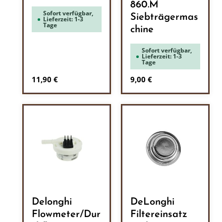
860.M
Sofort verfügbar,
Siebträgermas
Lieferzeit: 1-3
Tage
chine
Sofort verfügbar,
Lieferzeit: 1-3
Tage
Regulärer Preis:
Regulärer Preis:
11,90 €
9,00 €
Delonghi
DeLonghi
Flowmeter/Dur
Filtereinsatz