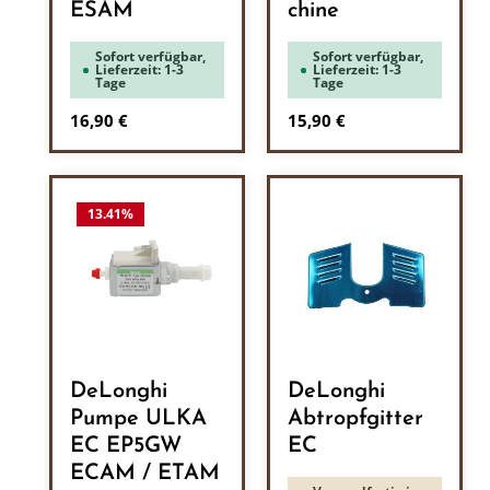
ESAM
chine
Sofort verfügbar,
Sofort verfügbar,
Lieferzeit: 1-3
Lieferzeit: 1-3
Tage
Tage
Regulärer Preis:
Regulärer Preis:
16,90 €
15,90 €
13.41
%
DeLonghi
DeLonghi
Pumpe ULKA
Abtropfgitter
EC EP5GW
EC
ECAM / ETAM