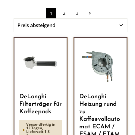
1
2
3
Seite
Seite
Seite
DeLonghi
DeLonghi
Filterträger für
Heizung rund
Kaffeepads
zu
Kaffeevollauto
Versandfertig in
mat ECAM /
12 Tagen,
Lieferzeit 1-3
ESAM / ETAM