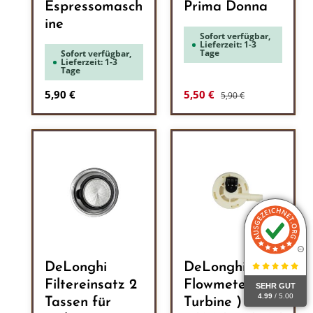
Espressomasch
Prima Donna
ine
Sofort verfügbar,
Lieferzeit: 1-3
Tage
Sofort verfügbar,
Lieferzeit: 1-3
Tage
Regulärer Preis:
Regulärer Preis:
Verkaufspreis:
5,90 €
5,50 €
5,90 €
DeLonghi
DeLonghi
Filtereinsatz 2
Flowmeter (
SEHR GUT
4.99
/ 5.00
Tassen für
Turbine ) -