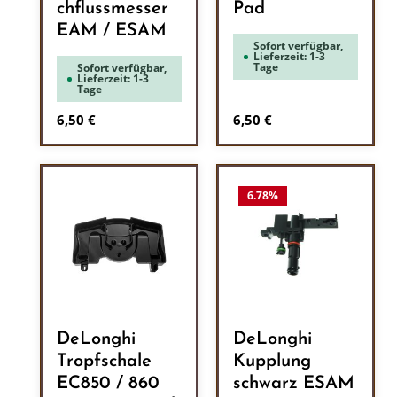
chflussmesser
Pad
EAM / ESAM
Sofort verfügbar,
Lieferzeit: 1-3
Tage
Sofort verfügbar,
Lieferzeit: 1-3
Tage
Regulärer Preis:
Regulärer Preis:
6,50 €
6,50 €
6.78
%
DeLonghi
DeLonghi
Tropfschale
Kupplung
EC850 / 860
schwarz ESAM