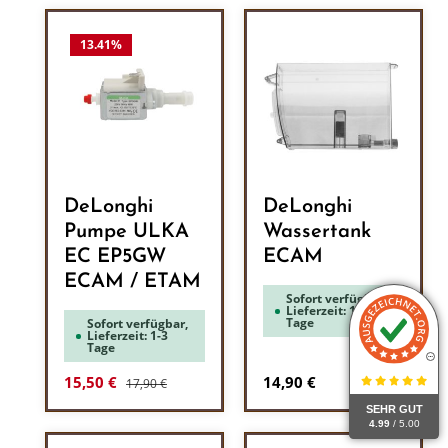
13.41
%
DeLonghi
DeLonghi
Pumpe ULKA
Wassertank
EC EP5GW
ECAM
ECAM / ETAM
Sofort verfügbar,
Lieferzeit: 1-3
Tage
Sofort verfügbar,
Lieferzeit: 1-3
Tage
Regulärer Preis:
Verkaufspreis:
Regulärer Preis:
15,50 €
14,90 €
17,90 €
SEHR GUT
4.99
/ 5.00