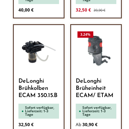
Regulärer Preis:
Regulärer Preis:
Verkaufspreis:
40,00 €
32,50 €
39,90 €
3.24
%
DeLonghi
DeLonghi
Brühkolben
Brüheinheit
ECAM 350.15.B
ECAM/ ETAM
Sofort verfügbar,
Sofort verfügbar,
Lieferzeit: 1-3
Lieferzeit: 1-3
Tage
Tage
Regulärer Preis:
32,50 €
Ab
30,90 €