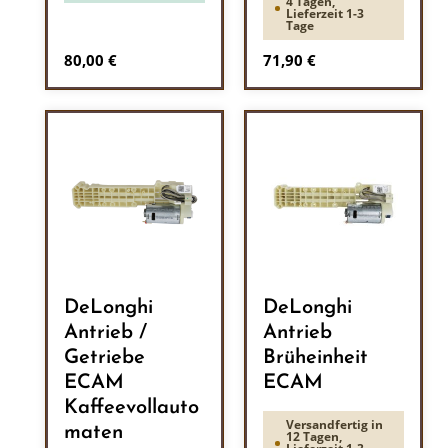
4 Tagen,
Lieferzeit 1-3
Tage
Regulärer Preis:
Regulärer Preis:
80,00 €
71,90 €
DeLonghi
DeLonghi
Antrieb /
Antrieb
Getriebe
Brüheinheit
ECAM
ECAM
Kaffeevollauto
Versandfertig in
maten
12 Tagen,