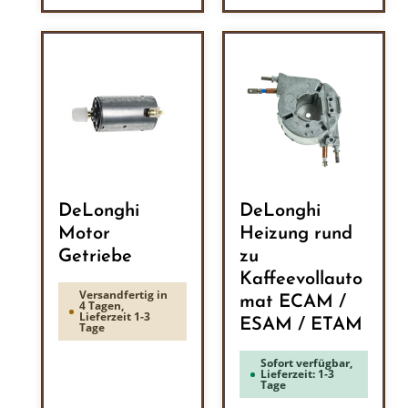
DeLonghi
DeLonghi
Motor
Heizung rund
Getriebe
zu
Kaffeevollauto
Versandfertig in
mat ECAM /
4 Tagen,
Lieferzeit 1-3
ESAM / ETAM
Tage
Sofort verfügbar,
Lieferzeit: 1-3
Tage