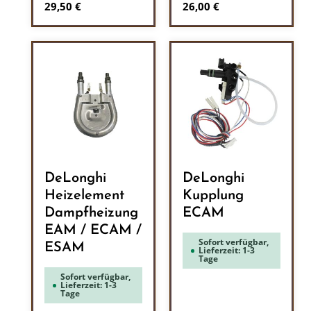
Regulärer Preis:
Regulärer Preis:
29,50 €
26,00 €
DeLonghi
DeLonghi
Heizelement
Kupplung
Dampfheizung
ECAM
EAM / ECAM /
Sofort verfügbar,
ESAM
Lieferzeit: 1-3
Tage
Sofort verfügbar,
Lieferzeit: 1-3
Tage