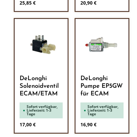
Regulärer Preis:
Regulärer Preis:
25,85 €
20,90 €
DeLonghi
DeLonghi
Solenoidventil
Pumpe EP5GW
ECAM/ETAM
für ECAM
Sofort verfügbar,
Sofort verfügbar,
Lieferzeit: 1-3
Lieferzeit: 1-3
Tage
Tage
Regulärer Preis:
Regulärer Preis:
17,00 €
16,90 €