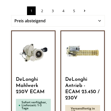
1
2
3
4
5
Seite
Seite
Seite
Seite
Seite
DeLonghi
DeLonghi
Mahlwerk
Antrieb -
230V ECAM
ECAM 23.450 /
230V
Sofort verfügbar,
Lieferzeit: 1-3
Tage
Versandfertig in