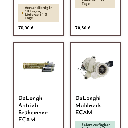
Lieferzeit 1-3
Tage
Versandfertig in
10 Tagen,
Lieferzeit 1-3
Tage
Regulärer Preis:
Regulärer Preis:
70,90 €
70,50 €
DeLonghi
DeLonghi
Antrieb
Mahlwerk
Brüheinheit
ECAM
ECAM
Sofort verfügbar,