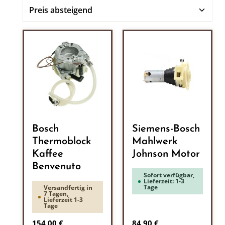
Bosch
Siemens-Bosch
Thermoblock
Mahlwerk
Kaffee
Johnson Motor
Benvenuto
Sofort verfügbar,
Lieferzeit: 1-3
Tage
Versandfertig in
7 Tagen,
Lieferzeit 1-3
Tage
Regulärer Preis:
Regulärer Preis:
154,00 €
84,90 €