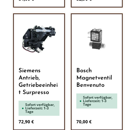
Siemens
Bosch
Antrieb,
Magnetventil
Getriebeeinhei
Benvenuto
t Surpresso
Sofort verfügbar,
Lieferzeit: 1-3
Tage
Sofort verfügbar,
Lieferzeit: 1-3
Tage
Regulärer Preis:
Regulärer Preis:
72,90 €
70,00 €