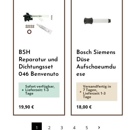
BSH
Bosch Siemens
Reparatur und
Düse
Dichtungsset
Aufschaeumdu
046 Benvenuto
ese
Sofort verfügbar,
Versandfertig in
Lieferzeit: 1-3
7 Tagen,
Tage
Lieferzeit 1-3
Tage
Regulärer Preis:
Regulärer Preis:
19,90 €
18,00 €
1
2
3
4
5