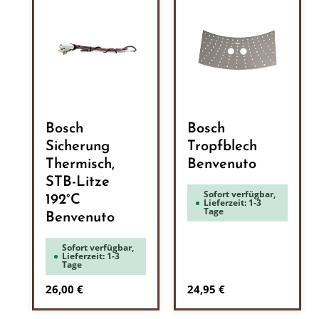
Bosch
Bosch
Sicherung
Tropfblech
Thermisch,
Benvenuto
STB-Litze
Sofort verfügbar,
192°C
Lieferzeit: 1-3
Tage
Benvenuto
Sofort verfügbar,
Lieferzeit: 1-3
Tage
Regulärer Preis:
Regulärer Preis:
26,00 €
24,95 €