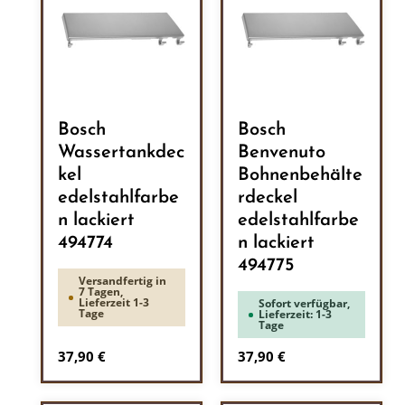
Bosch
Bosch
Wassertankdec
Benvenuto
kel
Bohnenbehälte
edelstahlfarbe
rdeckel
n lackiert
edelstahlfarbe
494774
n lackiert
494775
Versandfertig in
7 Tagen,
Lieferzeit 1-3
Sofort verfügbar,
Tage
Lieferzeit: 1-3
Tage
Regulärer Preis:
Regulärer Preis:
37,90 €
37,90 €