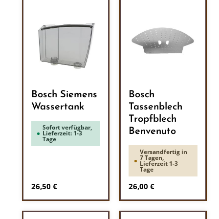
Bosch Siemens
Bosch
Wassertank
Tassenblech
Tropfblech
Sofort verfügbar,
Benvenuto
Lieferzeit: 1-3
Tage
Versandfertig in
7 Tagen,
Lieferzeit 1-3
Tage
Regulärer Preis:
Regulärer Preis:
26,50 €
26,00 €