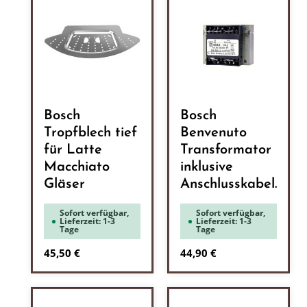
Bosch
Bosch
Tropfblech tief
Benvenuto
für Latte
Transformator
Macchiato
inklusive
Gläser
Anschlusskabel.
Sofort verfügbar,
Sofort verfügbar,
Lieferzeit: 1-3
Lieferzeit: 1-3
Tage
Tage
Regulärer Preis:
Regulärer Preis:
45,50 €
44,90 €