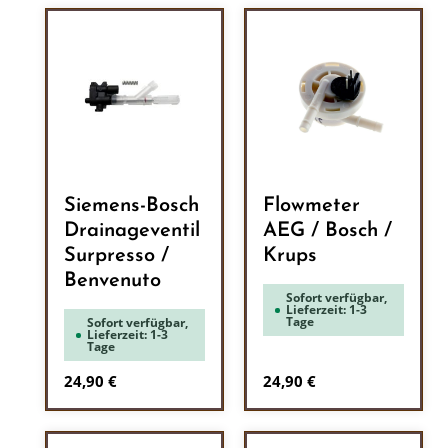
Siemens-Bosch
Flowmeter
Drainageventil
AEG / Bosch /
Surpresso /
Krups
Benvenuto
Sofort verfügbar,
Lieferzeit: 1-3
Tage
Sofort verfügbar,
Lieferzeit: 1-3
Tage
Regulärer Preis:
Regulärer Preis:
24,90 €
24,90 €