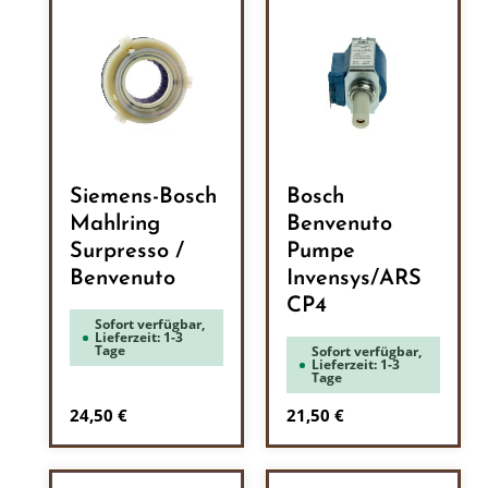
Siemens-Bosch
Bosch
Mahlring
Benvenuto
Surpresso /
Pumpe
Benvenuto
Invensys/ARS
CP4
Sofort verfügbar,
Lieferzeit: 1-3
Tage
Sofort verfügbar,
Lieferzeit: 1-3
Tage
Regulärer Preis:
Regulärer Preis:
24,50 €
21,50 €