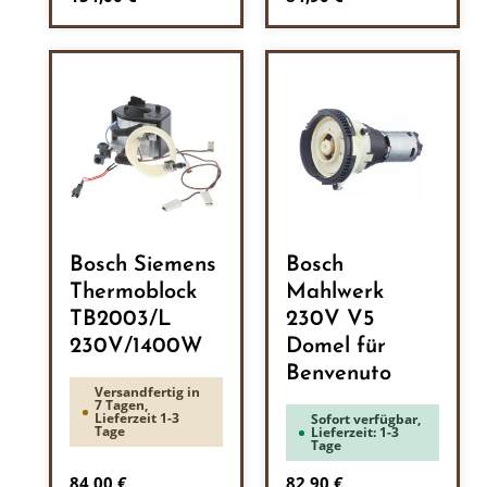
Bosch Siemens
Bosch
Thermoblock
Mahlwerk
TB2003/L
230V V5
230V/1400W
Domel für
Benvenuto
Versandfertig in
7 Tagen,
Lieferzeit 1-3
Sofort verfügbar,
Tage
Lieferzeit: 1-3
Tage
Regulärer Preis:
Regulärer Preis:
84,00 €
82,90 €