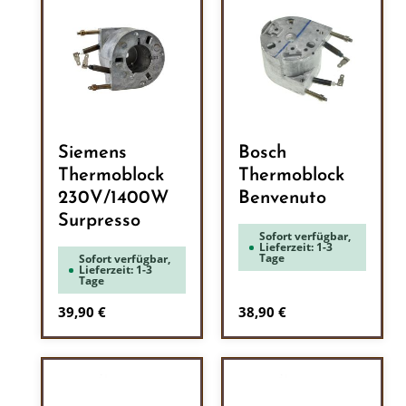
Siemens
Bosch
Thermoblock
Thermoblock
230V/1400W
Benvenuto
Surpresso
Sofort verfügbar,
Lieferzeit: 1-3
Tage
Sofort verfügbar,
Lieferzeit: 1-3
Tage
Regulärer Preis:
Regulärer Preis:
39,90 €
38,90 €